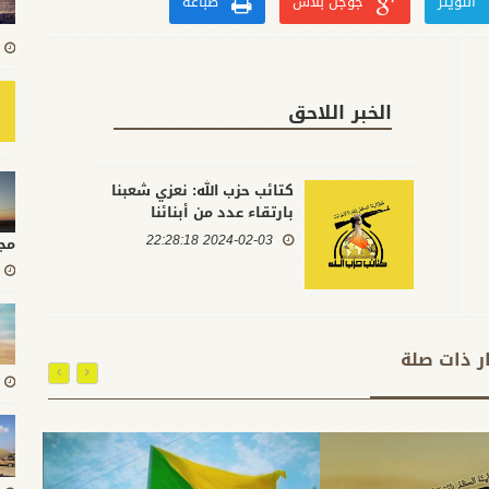
التويتر
جوجل بلاس
طباعة
الخبر اللاحق
كتائب حزب الله: نعزي شعبنا
بارتقاء عدد من أبنائنا
المرابطين لحماية بلادنا إثر
2024-02-03 22:28:18
مج
استهدافهم بالقصف
الأمريكي على الحدود
العراقية السورية
ار ذات صلة