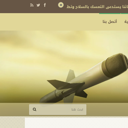
نائنا يستدعي التمسك بالسلاح وتطويره لردع كل من يريد بنا شراً
ة
أتصل بنا