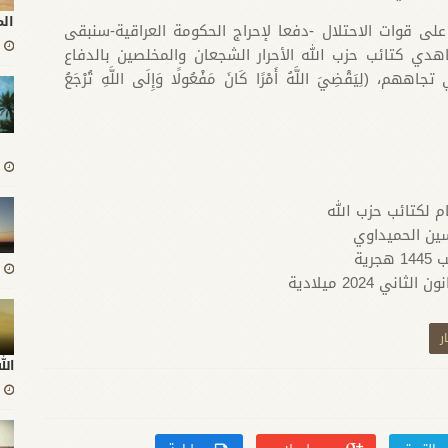
ال
على قوات الاحتلال -دفعا لإحراج الحكومة العراقية-سنبقى
ي كتائب حزب الله الأحرار الشجعان والمخلصين بالدفاع
َقْضِيَ اللَّهُ أَمْرًا كَانَ مَفْعُولًا وَإِلَى اللَّهِ تُرْجَعُ
ام لكتائب حزب الله
ين الحميداوي
ر
ال