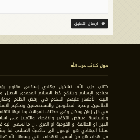
ارسال التعليق
حول كتائب حزب الله
كتائب حزب الله، تشكيل جهادي إسلامي مقاوم يؤم
بمبادئ الإسلام وينتهج خط الاسلام المحمدي الاصيل وآ
البيت الأطهار عليهم السلام في رفض الظلم ومقارع
الظالمين، ونصرة المظلومين والمستضعفين وتحكيم الاسل
في كل زمان ومكان وفي مختلف المجالات بما فيها الثقاف
والسياسية ويرفض التكفير والاقصاء والتمييز على اسا
الدين او الطائفة او القومية او العرق .ان ما نسعى اليه 
عملنا الجهادي هو الوصول الى حاكمية الاسلام، لما يمث
من هدف هو من أسمى الاهداف التي رسمها الله تعال