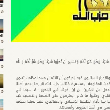
الث
ال
َيْئًا وَهُوَ خَيْرٌ لَّكُمْ وَعَسَىٰ أَن تُحِبُّوا شَيْئًا وَهُوَ شَرٌّ لَّكُمْ وَاللَّهُ
لأحرار السائرون فيه يُدركون أن الأثمان مهما عظمت تهون
ت المقاومة الإسلامية كتائب حزب الله قرارها بدعم أهلنا
خل من الآخرين، بل إن إخوتنا في المحور - لا سيما في
جهادي، وكثيراً ما كانوا يعترضون على الضغط والتصعيد ضد
ا منا بأداء تكليفنا الإنساني والعقائدي، فقد عملنا بحكمة
ل دقيق في أشد الظروف وأقساها.