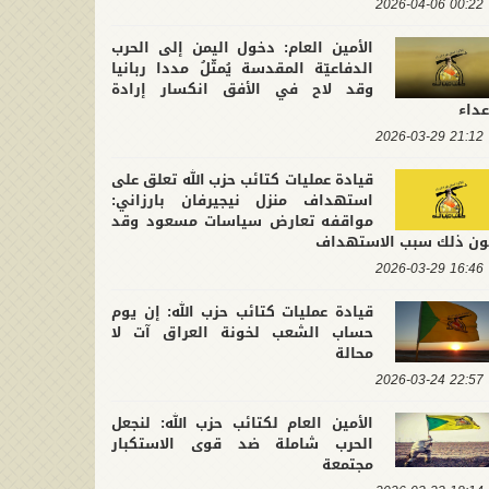
00:22 2026-04-06
الأمين العام: دخول اليمن إلى الحرب
الدفاعيّة المقدسة يُمثّلُ مددا ربانيا
لتشييع التاريخي لقائد محور
في ذكرى عاشوراء.. كتائب حزب الله :
وقد لاح في الأفق انكسار إرادة
ومة.. الأمين العام لكتائب حزب
إن الأولوية التي تفرضها المرحلة ه
عداء
2026-07-10 21:4
 نجدد العهد لحامل الراية على
2026-06-26 11:39:41
حماية وعي الأمة وتثبيت جبهة
21:12 2026-03-29
ت في النهج المقاوم لهيمنة
المقاومة
كبرين والظلمة
قيادة عمليات كتائب حزب الله تعلق على
استهداف منزل نيجيرفان بارزاني:
مواقفه تعارض سياسات مسعود وقد
ون ذلك سبب الاستهداف
16:46 2026-03-29
قيادة عمليات كتائب حزب الله: إن يوم
حساب الشعب لخونة العراق آت لا
محالة
22:57 2026-03-24
الأمين العام لكتائب حزب الله: لنجعل
الحرب شاملة ضد قوى الاستكبار
مجتمعة