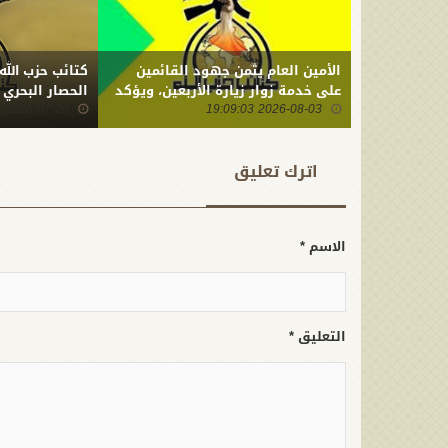
الأمين العام يثمن جهود القائمين
كتائب حزب الله
على خدمة زوار زيارة الأربعين، ويؤكد
الحصار البحري
2026-08-03 19:09:03
أن ما ارتكبه العدو من جريمة بحق
2026-07-20 22:01:23
أبنائنا يستدعي التمسك بالسلاح
وتطويره لردع كل من يريد بنا شراً
اترك تعلیق
الاسم *
التعليق *