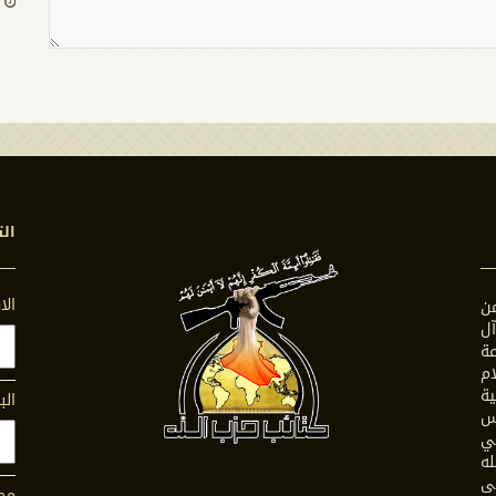
الت
ال
ن
ل
ة
ام
ية
الب
س
في
له
ى
محت