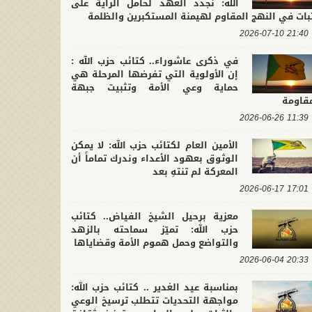
الله: نجدد العهد لحامل الراية على
بات في النهج المقاوم لهيمنة المستكبرين والظلمة
21:40 2026-07-10
في ذكرى عاشوراء.. كتائب حزب الله :
إن الأولوية التي تفرضها المرحلة هي
حماية وعي الأمة وتثبيت جبهة
مقاومة
11:39 2026-06-26
الأمين العام لكتائب حزب الله: لا يمكن
الوثوق بعهود الأعداء وندرك تماماً أن
المعركة لم تنتهِ بعد
17:01 2026-06-17
معزية برحيل الشيخ الفياض.. كتائب
حزب الله: تميّز سماحته بالزهد
والتواضع وحمل هموم الأمة وقضاياها
20:33 2026-06-04
بمناسبة عيد الغدير .. كتائب حزب الله:
مواجهة التحديات تتطلب ترسيخ الوعي