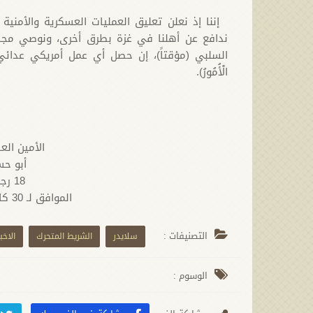
إننا إذ نعلن تعليق العمليات العسكرية والأمنية 
ندافع عن أهلنا في غزة بطرق أخرى، ونوصي مجاهد
السلبي (مؤقتاً)، إن حصل أي عمل أمريكي عدائي تجاههم، (لِي
الْأُمُورُ).
الأمين الع
أبو حس
18 رجب 1445 هجرية
الموافق لـ 30 كانون الثاني 2024 ميلادية
التصنيفات :
سلايدر
الشريط المتحرك
الاخبا
الوسوم :