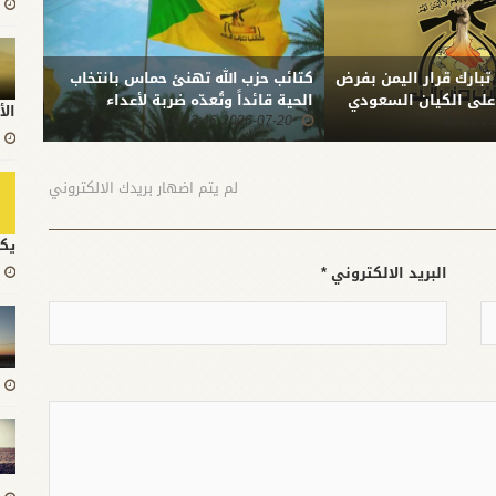
 تبارك قرار اليمن بفرض
كتائب حزب الله تهنئ حماس بانتخاب
بعد ا
 على الكيان السعودي
الحية قائداً وتُعدّه ضربة لأعداء
المقا
الأ
2026-07-20 19:42:46
الشعب الفلسطيني
0:51
الله:
الثبا
المست
لم يتم اضهار بريدك الالكتروني
يك
البريد الالكتروني *