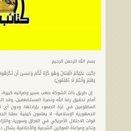
بسم الله الرحمن الرحيم
(كُتِبَ عَلَيْكُمُ الْقِتَالُ وَهُوَ كُرْهٌ لَّكُمْ وَعَسَىٰ أَن تَكْرَهُوا ش
يَعْلَمُ وَأَنتُمْ لَا تَعْلَمُونَ)
إن طريق ذات الشوكة صعب عسير وضرائبه كبيرة، وا
أمام تحقيق رضا الله ونصرة المستضعفين، وقد اتخذ
المظلومين في غزة الصمود بإرادتها، ودون أي تد
الجمهورية الإسلامية- لا يعلمون كيفية عملنا ال
قوات الاحتلال الأمريكي في العراق وسوريا، والتزام
وتدّبر ومراعاة الموازين الشرعية والأخلاقية بشك