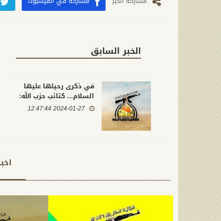
مشارکة الخبر
مشاركة في الفيسبوك
الخبر السابق
في ذكرى رحيلها عليها
السلام... كتائب حزب الله:
استطاعت السيدة زينب أن
2024-01-27 12:47:44
تبقى نبراساً للمقاومين في
الدفاع عن المقدّسات
اخب