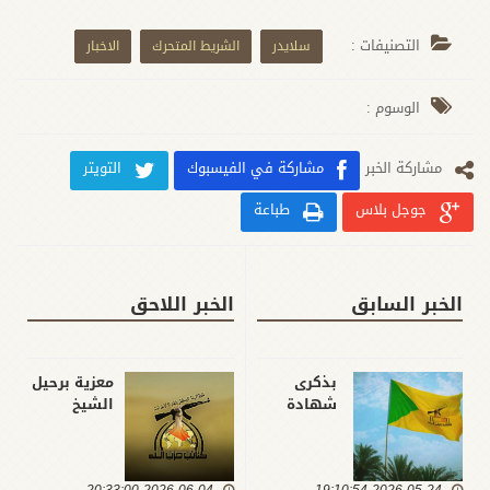
التصنيفات :
سلايدر
الشريط المتحرك
الاخبار
الوسوم :
مشارکة الخبر
مشاركة في الفيسبوك
التويتر
جوجل بلاس
طباعة
الخبر السابق
الخبر اللاحق
بذكرى
معزية برحيل
شهادة
الشيخ
الإمام
الفياض..
الباقر ..
كتائب حزب
كتائب حزب
الله: تميّز