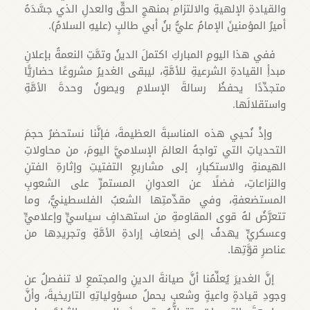
والقيادةِ الإلهيةِ والالتزامِ بمنهجِ الحقِّ والعدلِ الذي جسَّدَهُ
أميرُ المؤمنينَ الإمامُ عليُّ بنُ أبي طالبٍ (عليهِ السلامُ).
ففي هذا اليومِ المباركِ اكتملَ الدينُ وتمَّتِ النعمةُ بإعلانِ
مبدأِ القيادةِ الشرعيةِ للأمَّةِ، ليبقى الغديرُ مشروعًا حضاريًّا
متجدِّدًا يحفظُ رسالةَ الإسلامِ ويصونُ وحدةَ الأمَّةِ
واستقلالَها.
وإذْ نُحيي هذه المناسبةَ العظيمةَ، فإنَّنا نستحضرُ حجمَ
التحدياتِ التي تواجهُ العالمَ الإسلاميَّ اليومَ، من محاولاتِ
الهيمنةِ والاستكبارِ، إلى مشاريعِ التفتيتِ وإثارةِ الفتنِ
والنزاعاتِ، فضلًا عن العدوانِ المستمرِّ على الشعوبِ
المستضعفةِ، وفي مقدِّمتِها الشعبُ الفلسطينيُّ، وما
تتعرَّضُ لهُ قوى المقاومةِ من استهدافٍ سياسيٍّ وإعلاميٍّ
وعسكريٍّ يهدفُ إلى إضعافِ إرادةِ الأمَّةِ وتجريدِها من
عناصرِ قوَّتِها.
إنَّ الغديرَ يُعلِّمُنا أنَّ صيانةَ الدينِ والمجتمعِ لا تنفصلُ عن
وجودِ قيادةٍ واعيةٍ وشعبٍ يحملُ مسؤولياتِهِ التاريخيةَ، وأنَّ