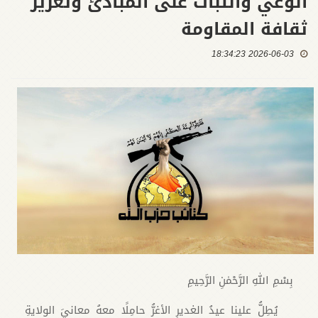
الوعي والثبات على المبادئ وتعزيز
ثقافة المقاومة
2026-06-03 18:34:23
بِسْمِ اللهِ الرَّحْمٰنِ الرَّحِيمِ
يُطِلُّ علينا عيدُ الغديرِ الأغرُّ حامِلًا معهُ معانيَ الولايةِ