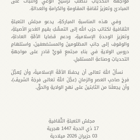
مواجهةَ التحدياتِ تتطلَّبُ ترسيخَ الوعيِ والثباتَ على
المبادئِ وتعزيزَ ثقافةِ المقاومةِ والكرامةِ والعدالةِ.
وفي هذه المناسبةِ المباركةِ، يدعو مجلسُ التعبئةِ
الثقافيةِ لكتائب حزب الله إلى التمسُّكِ بقيمِ الغديرِ الأصيلةِ،
وتعزيزِ الوحدةِ الإسلاميةِ، ودعمِ قضايا الأمَّةِ العادلةِ،
والوقوفِ إلى جانبِ المظلومينَ والمستضعفينَ، واستلهامِ
دروسِ الولايةِ في بناءِ مجتمعٍ قويٍّ قادرٍ على مواجهةِ
التحدياتِ وصناعةِ المستقبلِ.
نسألُ اللهَ تعالى أن يحفظَ الأمَّةَ الإسلاميةَ، وأن يُعجِّلَ
فرجَ صاحبِ العصرِ والزمانِ (عجَّلَ اللهُ تعالى فرجَهُ الشريفَ)،
وأن يجعلَنا من الثابتينَ على نهجِ الولايةِ والحقِّ.
مجلسُ التعبئةِ الثّقافيةِ
17 ذي الحجة 1447 هجرية
03 حزيران 2026 ميلادية