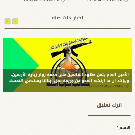
2026-05-24 19:10:54
الله :
2026-06-04 20:33:00
سماحته
استحضار
بالزهد
سيرة الإمام
والتواضع
اخبار ذات صلة
تحمل
وحمل هموم
الجميع
الأمة
مسؤولية
وقضاياها
الثبات في
مواجهة
قوى الشر
الأمين العام يثمن جهود القائمين على خدمة زوار زيارة الأربعين،
ويؤكد أن ما ارتكبه العدو من جريمة بحق أبنائنا يستدعي التمسك
2026-08-03 19:09:03
بالسلاح وتطويره لردع كل من يريد بنا شراً
اترك تعلیق
الاسم *