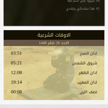
04. سيروا على اسم الله
05. هذا سلاحكي يابلادي
الاوقات الشرعیة
الاحد 26 صَفَر 1448
03:51
اذان الصبح
05:21
شروق الشمس
12:08
اذان الظهر
19:14
اذان المغرب
00:08
نصف اللیل