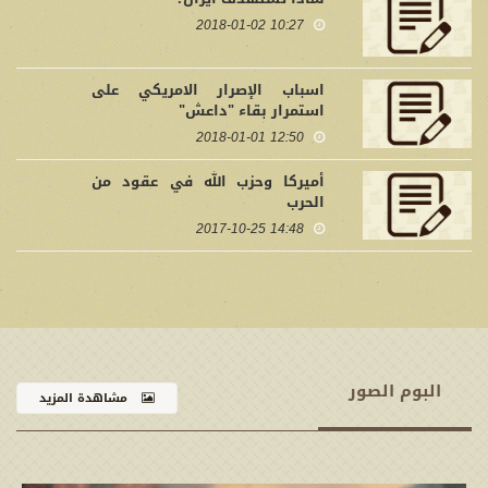
10:27 2018-01-02
اسباب الإصرار الامريكي على
استمرار بقاء "داعش"
12:50 2018-01-01
أميركا وحزب الله في عقود من
الحرب
14:48 2017-10-25
البوم الصور
مشاهدة المزيد