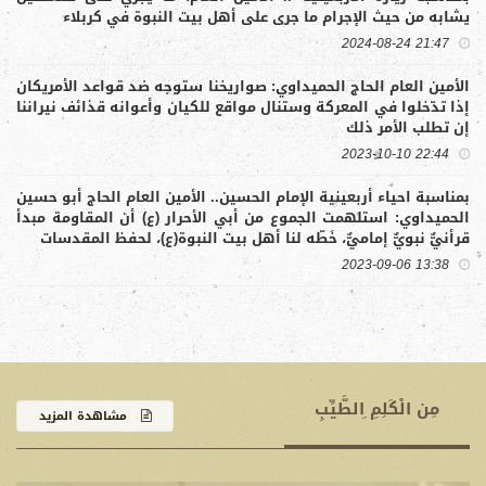
يشابه من حيث الإجرام ما جرى على أهل بيت النبوة في كربلاء
الل
21:47 2024-08-24
الأمين العام الحاج الحميداوي: صواريخنا ستوجه ضد قواعد الأمريكان
الأ
إذا تدّخلوا في المعركة وستنال مواقع للكيان وأعوانه قذائف نيراننا
الش
إن تطلب الأمر ذلك
شما
22:44 2023-10-10
بمناسبة احياء أربعينية الإمام الحسين.. الأمين العام الحاج أبو حسين
كتا
الحميداوي: استلهمت الجموع من أبي الأحرار (ع) أن المقاومة مبدأ
وفص
قرأنيٌّ نبويٌّ إماميٌّ، خَطّه لنا أهل بيت النبوة(ع)، لحفظ المقدسات
13:38 2023-09-06
مِن الْكَلِمِ ِالطَّيِّبِ
مشاهدة المزيد