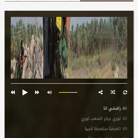
01. رافضي انا
02. ثوري جياع الشعب ثوري
03. اتعرفنا ستعرفنا قريبا