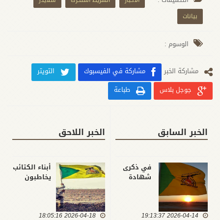
الاخبار
الشريط المتحرك
سلايدر
بيانات
الوسوم :
مشارکة الخبر
مشاركة في الفيسبوك
التويتر
جوجل بلاس
طباعة
الخبر السابق
الخبر اللاحق
في ذكرى
أبناء الكتائب
شهادة
يخاطبون
الإمام
الأمين العام:
الصادق
على عهدنا
(عليه
معكم
2026-04-14 19:13:37
السلام)..
2026-04-18 18:05:16
ماضون