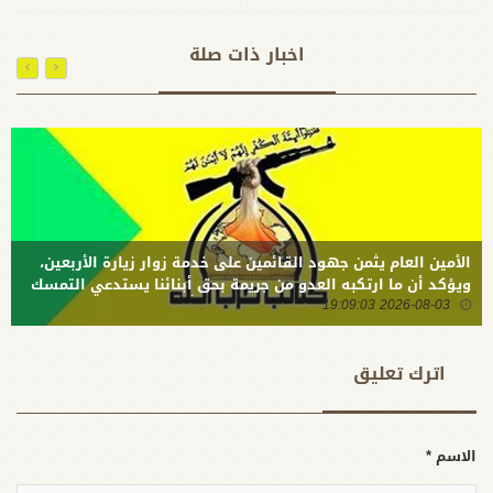
كتائب حزب
مادامت
الله: دماء
الدماء تسري
اخبار ذات صلة
الشهداء
في العروق
تمتد في
مسيرة
الأنبياء في
مجاهدة
الظلم
الأمين العام يثمن جهود القائمين على خدمة زوار زيارة الأربعين،
ويؤكد أن ما ارتكبه العدو من جريمة بحق أبنائنا يستدعي التمسك
2026-08-03 19:09:03
بالسلاح وتطويره لردع كل من يريد بنا شراً
اترك تعلیق
الاسم *