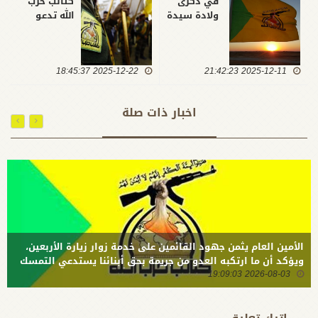
في ذكرى
كتائب حزب
ولادة سيدة
الله تدعو
نساء
النخب
العالمين ..
الثقافية
كتائب حزب
والخطباء
2025-12-11 21:42:23
الله:
2025-12-22 18:45:37
إلى التعامل
الزهراء
مع شهر
مدرسة
رجب بوصفه
اخبار ذات صلة
متكاملة
فرصة لإعادة
في الإيمان
بناء الانسان
والوعي
الرسالي
والجهاد
القادر على
التمييز
والصمود
الأمين العام يثمن جهود القائمين على خدمة زوار زيارة الأربعين،
ويؤكد أن ما ارتكبه العدو من جريمة بحق أبنائنا يستدعي التمسك
2026-08-03 19:09:03
بالسلاح وتطويره لردع كل من يريد بنا شراً