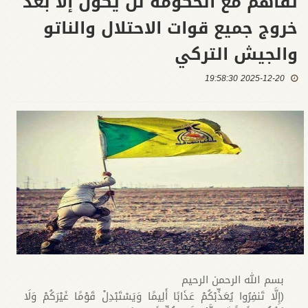
تفاهم مع الحكومة لن يكون إلا بعد
خروج جميع قوات الاحتلال والناتو
والجيش التركي
2025-12-20 19:58:30
بسم الله الرحمن الرحيم
(إِلَّا تَنفِرُوا يُعَذِّبْكُمْ عَذَابًا أَلِيمًا وَيَسْتَبْدِلْ قَوْمًا غَيْرَكُمْ وَلَا