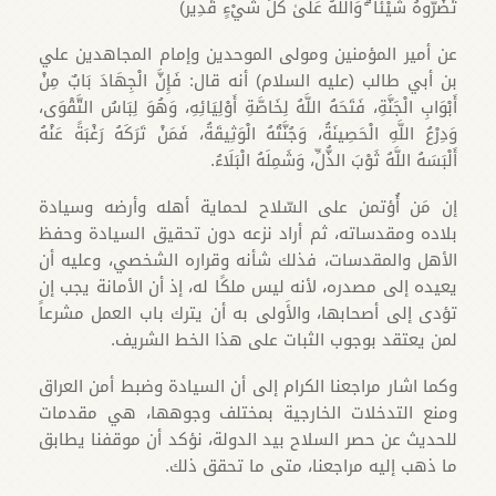
تَضُرُّوهُ شَيْئًا ۗ وَاللَّهُ عَلَىٰ كُلِّ شَيْءٍ قَدِير)
عن أمير المؤمنين ومولى الموحدين وإمام المجاهدين علي
بن أبي طالب (عليه السلام) أنه قال: فَإِنَّ الْجِهَادَ بَابٌ مِنْ
أَبْوَابِ الْجَنَّةِ، فَتَحَهُ اللَّهُ لِخَاصَّةِ أَوْلِيَائِهِ، وَهُوَ لِبَاسُ التَّقْوَى،
وَدِرْعُ اللَّهِ الْحَصِينَةُ، وَجُنَّتُهُ الْوَثِيقَةُ، فَمَنْ تَرَكَهُ رَغْبَةً عَنْهُ
أَلْبَسَهُ اللَّهُ ثَوْبَ الذُّلِّ، وَشَمِلَهُ الْبَلَاءُ.
إن مَن أُؤتمن على السّلاح لحماية أهله وأرضه وسيادة
بلاده ومقدساته، ثم أراد نزعه دون تحقيق السيادة وحفظ
الأهل والمقدسات، فذلك شأنه وقراره الشخصي، وعليه أن
يعيده إلى مصدره، لأنه ليس ملكًا له، إذ أن الأمانة يجب إن
تؤدى إلى أصحابها، والأَولى به أن يترك باب العمل مشرعاً
لمن يعتقد بوجوب الثبات على هذا الخط الشريف.
وكما اشار مراجعنا الكرام إلى أن السيادة وضبط أمن العراق
ومنع التدخلات الخارجية بمختلف وجوهها، هي مقدمات
للحديث عن حصر السلاح بيد الدولة، نؤكد أن موقفنا يطابق
ما ذهب إليه مراجعنا، متى ما تحقق ذلك.