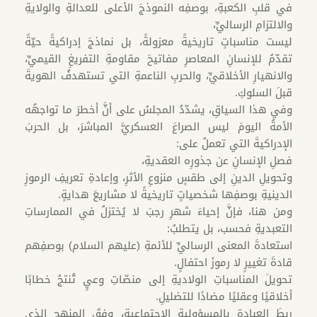
في قلبِ الكعبةِ، بوصفِه النموذجَ الأعلى للعدالةِ والولايةِ
والالتزامِ الرساليِّ،
ليست مناسباتٍ تاريخيةً معزولةً، بل نماذجَ إدراكيةً حيّةً
تقدّمُ للإنسانِ المعاصرِ مفاتيحَ مقاومةِ التفريغِ القيميِّ،
والانهيارِ الأخلاقيِّ، والحربِ الناعمةِ التي تستهدفُ الهويةَ
قبلَ السلوكِ.
وفي هذا السياقِ، يشدّدُ المجلسُ على أنَّ أخطرَ ما تواجهُه
الأمةُ اليومَ ليس الصراعَ العسكريَّ المباشرَ، بل الحربَ
الإدراكيةَ التي تعملُ على:
فصلِ الإنسانِ عن جذورِه العقديةِ،
وتحويلِ الدينِ إلى طقسٍ منزوعِ الأثرِ، وإعادةِ تعريفِ الرموزِ
الدينيةِ بوصفِها شخصياتٍ تاريخيةً لا مشاريعَ هدايةٍ.
ومن هنا، فإنَّ إحياءَ شهرِ رجبَ لا يُختزلُ في الممارساتِ
التعبديةِ فحسب، بل يتطلبُ:
استعادةَ المعنى الرساليِّ للأئمةِ (عليهم السلام) بوصفِهم
قادةَ تغييرٍ لا رموزَ احتفالٍ.
تحويلَ المناسباتِ الولاديةِ إلى منصّاتِ وعيٍ تُنتجُ خطابًا
أخلاقيًا وعقليًا مضادًا للتضليلِ.
ربطَ العبادةِ بالمسؤوليةِ الاجتماعيةِ، وفقَ المنهجِ الذي