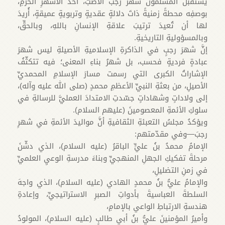
يستقبلُ المسلمون شهرَ رجبَ الأصبَّ، أحدَ الأشهرِ الحُرُمِ،
بوصفِه محطةً زمنيةً ذاتَ دلالةٍ عقديةٍ وتربويةٍ عميقةٍ، أُريدَ
لها أن تُعيدَ ترتيبَ علاقةِ الإنسانِ باللهِ، وبالحقِّ،
وبالمسؤوليةِ التاريخيةِ.
إنَّ شهرَ رجبٍ في الذاكرةِ الإسلاميةِ الأصيلةِ ليس شهرَ
عبادةٍ فرديةٍ فحسب، بل شهرُ بناءِ المعنى؛ فيه تتكثّفُ
الإشاراتُ الكبرى التي رسمت مسارَ الإسلامِ المحمديِّ
الأصيلِ، من بعثةِ النبيِّ الأعظمِ محمدٍ (صلى الله عليه وآله)،
إلى ولاداتٍ وشهاداتٍ جسّدتِ الامتدادَ العمليَّ للرسالةِ في
سلوكِ الأئمةِ المعصومينَ (عليهم السلام).
ويؤكدُ مجلسُ التعبئةِ الثقافيةِ أنَّ مواليدَ الأئمةِ في شهرِ
رجبَ—وفي مقدّمتهم:
الإمامُ محمدُ بنُ عليٍّ الباقرُ (عليه السلام)، الذي دشّنَ
مرحلةَ تفكيكِ الجهلِ المنهجيِّ وبناءَ مدرسةِ الوعيِ العلميِّ
في زمنِ التضليلِ،
والإمامُ عليُّ بنُ محمدٍ الهادي (عليه السلام)، الذي واجهَ
السلطةَ العباسيةَ بأدواتِ الصبرِ الاستراتيجيِّ، وإعادةِ
هندسةِ الارتباطِ الواعي بالإمامِ،
وأميرُ المؤمنينَ عليُّ بنُ أبي طالبٍ (عليه السلام)، المولودُ