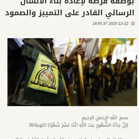
بوصفه فرصة لإعادة بناء الانسان
الرسالي القادر على التمييز والصمود
2025-12-22 18:45:37
بسمِ اللهِ الرحمنِ الرحيمِ
﴿إِنَّ عِدَّةَ الشُّهُورِ عِندَ اللَّهِ اثْنَا عَشَرَ شَهْرًا﴾ التوبة/36