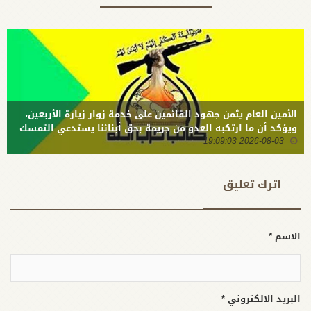
بعد خروج
موقف
جميع قوات
والمقاومة
الاحتلال
إلى وعي
والناتو
والجيش
التركي
الأمين العام يثمن جهود القائمين على خدمة زوار زيارة الأربعين،
ويؤكد أن ما ارتكبه العدو من جريمة بحق أبنائنا يستدعي التمسك
2026-08-03 19:09:03
بالسلاح وتطويره لردع كل من يريد بنا شراً
اترك تعلیق
الاسم *
البريد الالكتروني *