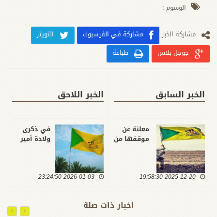
الوسوم :
مشارکة الخبر
مشاركة في الفيسبوك
التويتر
جوجل بلاس
طباعة
الخبر السابق
الخبر اللاحق
معلنة عن
في ذكرى
موقفها من
ولادة أمير
نزع
المؤمنين...
السلاح..
كتائب حزب
كتائب حزب
الله تؤكد أن
2025-12-20 19:58:30
الله: الحديث
2026-01-03 23:24:50
إحياء هذه
عن أي
المناسبة
تفاهم مع
يكون
اخبار ذات صلة
الحكومة لن
بتحويل
يكون إلا
العدل إلى