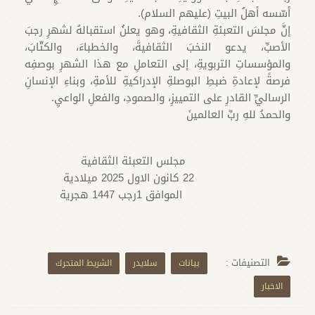
أسّسه أهلُ البيتِ (عليهم السلام).
إنَّ مجلسَ التعبئةِ الثقافيةِ، وهو يعلنُ استقبالهُ لشهرِ رجبَ
الأصبِّ، يدعو النخبَ الثقافيةَ، والخطباءَ، والكتّابَ،
والمؤسساتِ التربويةِ، إلى التعاملِ مع هذا الشهرِ بوصفِه
فرصةً لإعادةِ ضبطِ البوصلةِ الإدراكيةِ للأمةِ، وبناءِ الإنسانِ
الرساليِّ القادرِ على التمييزِ، والصمودِ، والفعلِ الواعيِ.
والحمدُ للهِ ربِّ العالمينَ
مجلس التعبئة الثقافية
22 كانون الاول 2025 ميلادية
الموافق 1رجب 1447 هجرية
التصنيفات :
بيانات
سلايدر
الشريط المتحرك
الاخبار