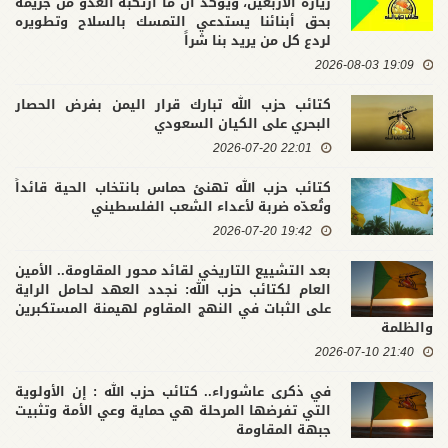
زيارة الأربعين، ويؤكد أن ما ارتكبه العدو من جريمة
بحق أبنائنا يستدعي التمسك بالسلاح وتطويره
لردع كل من يريد بنا شراً
19:09 2026-08-03
كتائب حزب الله تبارك قرار اليمن بفرض الحصار
البحري على الكيان السعودي
22:01 2026-07-20
كتائب حزب الله تهنئ حماس بانتخاب الحية قائداً
وتُعدّه ضربة لأعداء الشعب الفلسطيني
19:42 2026-07-20
بعد التشييع التاريخي لقائد محور المقاومة.. الأمين
العام لكتائب حزب الله: نجدد العهد لحامل الراية
على الثبات في النهج المقاوم لهيمنة المستكبرين
والظلمة
21:40 2026-07-10
في ذكرى عاشوراء.. كتائب حزب الله : إن الأولوية
التي تفرضها المرحلة هي حماية وعي الأمة وتثبيت
جبهة المقاومة