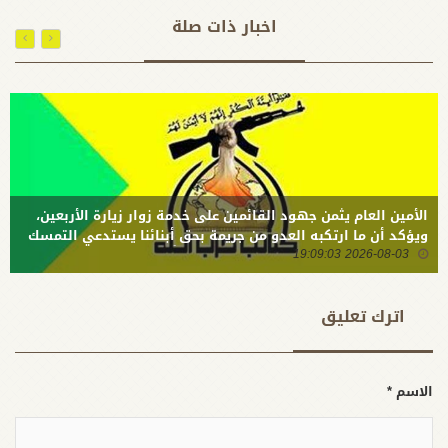
كتائب حزب
الأنسية
اخبار ذات صلة
الله:
ستبقى
سيتجرأون
أنموذجا
على العراق
فريدا بين
حتما إذا لم
عالم النساء
يدفعوا ثمن
المقاومات
عدوانهم
باهظاً
الأمين العام يثمن جهود القائمين على خدمة زوار زيارة الأربعين،
ويؤكد أن ما ارتكبه العدو من جريمة بحق أبنائنا يستدعي التمسك
2026-08-03 19:09:03
بالسلاح وتطويره لردع كل من يريد بنا شراً
اترك تعلیق
الاسم *