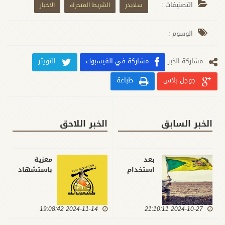
التصنيفات :
سلايدر
الشريط المتحرك
الاخبار
الوسوم :
مشارکة الخبر
مشاركة في الفيسبوك
التويتر
جوجل بلاس
طباعة
الخبر السابق
الخبر اللاحق
بعد
معزية
استخدام
باستشهاد
الصهاينة
السيدة
للأجواء
الزهراء..
العراقية
كتائب حزب
2024-10-27 21:10:11
بالاعتداء
2024-11-14 19:08:42
الله: إن هذه
على إيران..
الحوراء