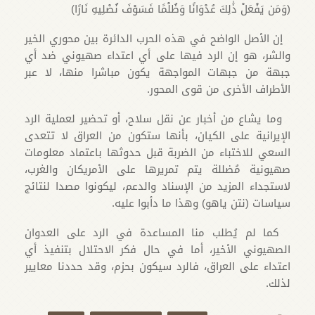
(وَمَن يَفْعَلْ ذَٰلِكَ عُدْوَانًا وَظُلْمًا فَسَوْفَ نُصْلِيهِ نَارًا)
إن الأصل الواضح في هذه الحرب الدائرة بين محوري الخير
والشر، هو إن الرد فيها على أي اعتداء صهيوني ضد أي
جبهة من جبهات المواجهة يكون مباشرا منها، لا عبر
الأطراف الأخرى من قوى المحور.
وما يشاع من أخبار عن نقل سلاح، أو تحضير لعملية الرد
الإيرانية على الكيان، بأنها ستكون من العراق لا تتعدى
السعي للاختباء من الضربة قبل حدوثها باعتماد معلومات
صهيونية مُضللة يتم تمريرها على الأمريكان والغرب،
لاستجداء المزيد من الإسناد والدعم، ليكونوا مصدا لنتائج
سياسات (نتن ياهو) وهذا ما دأبوا عليه.
كما لم يُطلب منا المساعدة في الرد على العدوان
الصهيوني الأخير، أما في حال فكر الاحتلال بتنفيذ أي
اعتداء على العراق، فالرد سيكون بحزم، وقد حددنا معايير
لذلك.