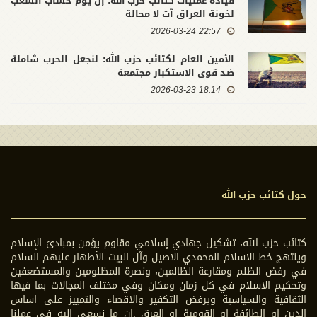
قيادة عمليات كتائب حزب الله: إن يوم حساب الشعب
لخونة العراق آت لا محالة
22:57 2026-03-24
الأمين العام لكتائب حزب الله: لنجعل الحرب شاملة
ضد قوى الاستكبار مجتمعة
18:14 2026-03-23
حول كتائب حزب الله
كتائب حزب الله، تشكيل جهادي إسلامي مقاوم يؤمن بمبادئ الإسلام
وينتهج خط الاسلام المحمدي الاصيل وآل البيت الأطهار عليهم السلام
في رفض الظلم ومقارعة الظالمين، ونصرة المظلومين والمستضعفين
وتحكيم الاسلام في كل زمان ومكان وفي مختلف المجالات بما فيها
الثقافية والسياسية ويرفض التكفير والاقصاء والتمييز على اساس
الدين او الطائفة او القومية او العرق .ان ما نسعى اليه في عملنا