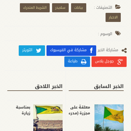
التصنيفات :
بيانات
سلايدر
الشريط المتحرك
الاخبار
الوسوم :
مشارکة الخبر
مشاركة في الفيسبوك
التويتر
جوجل بلاس
طباعة
الخبر السابق
الخبر اللاحق
معلقةً على
بمناسبة
مجزرة (مدرسة
زيارة
التابعين) في
الأربعينية ..
غزة... كتائب
الأمين العام:
حزب الله:
ما يجري على