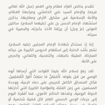
نتقدم بخالص العزاء لمقام ولي العصر (عجل الله تعالى
فرجه)، والإمام السيد علي الخامنئي, ومراجعنا العظام،
والأمة الإسلامية في مشارق الأرض ومغاربها، بذكرى
استشهاد الإمام الحسن بن علي (عليهما السلام)، سائلين
المولى (عز وجل) أن يرزقنا الأخذ بحُجزته، والبصيرة في
سيرته.
إننا إذ نستذكر شهادة الإمام المجتبى (عليه السلام)،
نشعر بأشد الحاجة إلى استلهام الدروس الكبيرة من حياته
المباركة، المليئة بالجهاد، والتضحية، والتفاني، والحرص
على الأمة.
لقد رفع (سلام الله عليه) القواعد التي أرساها أبوه
الوصي من قبل بقوله: لَأُسْلِمَنَّ مَا سَلِمَتْ أُمُورُ الْمُسْلِمِينَ.
فكان المصداق الكامل للحريص على دماء الرعية، ووحدة
المسلمين، في زمن الفتنة، والمؤامرة الكبيرة التي أدارتها
الدولة الرومية، ونفذها الحاكم الأموي، فما أفقرنا اليوم
إلى جرعات الوعي الحسني العابر لكل قضية شخصية أو
فئوية، في سبيل مصالح الإسلام العليا، للوقوف بوجه