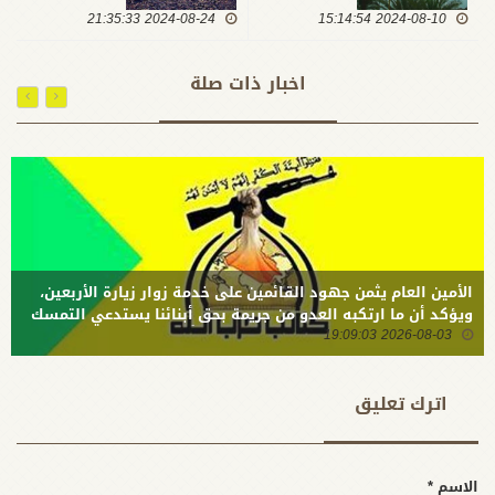
2024-08-10 15:14:54
الأساليب
2024-08-24 21:35:33
فلسطين
الصهيوأمريكية
يشابه من
لن تثني
حيث الإجرام
اخبار ذات صلة
المقاومين عن
ما جرى على
تخليص الشعوب
أهل بيت
في فلسطين
النبوة في
والمنطقة
كربلاء
الأمين العام يثمن جهود القائمين على خدمة زوار زيارة الأربعين،
ويؤكد أن ما ارتكبه العدو من جريمة بحق أبنائنا يستدعي التمسك
2026-08-03 19:09:03
بالسلاح وتطويره لردع كل من يريد بنا شراً
اترك تعلیق
الاسم *