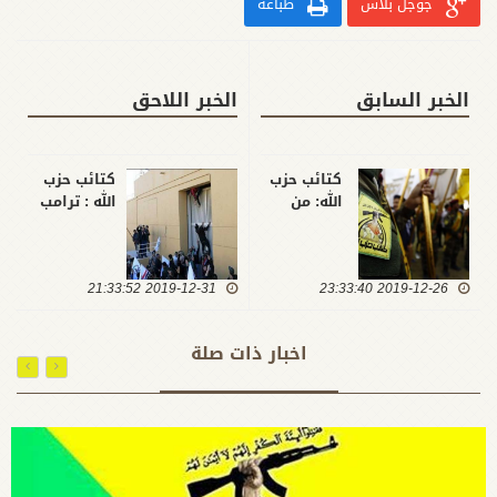
جوجل بلاس
طباعة
الخبر السابق
الخبر اللاحق
كتائب حزب
كتائب حزب
الله: من
الله : ترامب
هزم
ارتكب حماقة
الاحتلال و
ستطيح به
دحر صنيعته
وبمرتزقته
2019-12-26 23:33:40
داعش لا
2019-12-31 21:33:52
في العراق
يمكن ان
والمنطقة
يخضع لعبيد
اخبار ذات صلة
المحور
الصهيو
امريكي
السعودي
او يطاطئ
راسه
لاحتلال