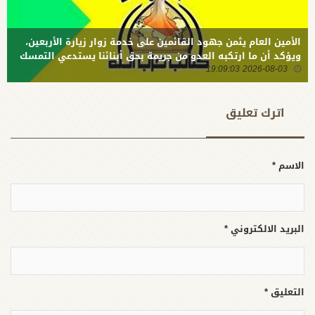
جديد
الأمين العام يثمن جهود القائمين على خدمة زوار زيارة الأربعين،
ويؤكد أن ما ارتكبه العدو من جريمة بحق أبنائنا يستدعي التمسك
2026-08-03 19:09:03
بالسلاح وتطويره لردع كل من يريد بنا شراً
اترك تعلیق
الاسم *
البريد الالكتروني *
التعليق *