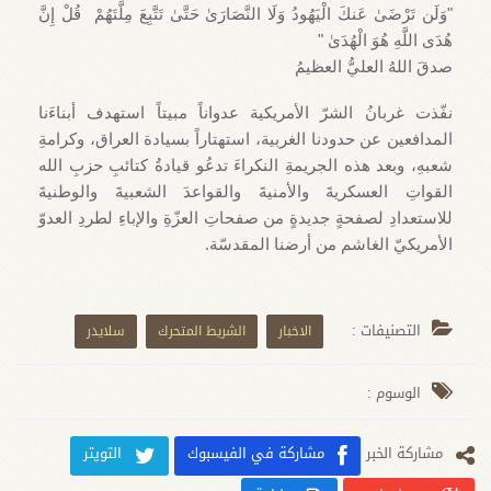
"وَلَن تَرْضَىٰ عَنكَ الْيَهُودُ وَلَا النَّصَارَىٰ حَتَّىٰ تَتَّبِعَ مِلَّتَهُمْ قُلْ إِنَّ
هُدَى اللَّهِ هُوَ الْهُدَىٰ "
صدقَ اللهُ العليُّ العظيمُ
نفّذت غربانُ الشرّ الأمريكية عدواناً مبيتاً استهدف أبناءَنا
المدافعين عن حدودنا الغربية، استهتاراً بسيادة العراق، وكرامةِ
شعبهِ، وبعد هذه الجريمةِ النكراءَ تدعُو قيادةُ كتائبِ حزبِ الله
القواتِ العسكريةَ والأمنيةَ والقواعدَ الشعبيةَ والوطنيةَ
للاستعدادِ لصفحةٍ جديدةٍ من صفحاتِ العزّةِ والإباءِ لطردِ العدوّ
الأمريكيّ الغاشم من أرضنا المقدسّة.
التصنيفات :
الاخبار
الشريط المتحرك
سلايدر
الوسوم :
مشارکة الخبر
مشاركة في الفيسبوك
التويتر