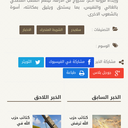
وإبداء مرونة اكثر، للخروج من الازمة، لينعم الشعب المضحي
بالغالي والنفيس، بما يستحق ويليق بمكانته، أسوة
بالشعوب الاخرى.
التصنيفات :
سلايدر
الشريط المتحرك
الاخبار
الوسوم :
مشارکة الخبر
مشاركة في الفيسبوك
التويتر
جوجل بلاس
طباعة
الخبر السابق
الخبر اللاحق
كتائب حزب
كتائب حزب
الله ترفض
الله في