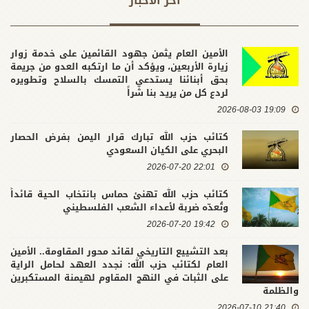
آخر الاخبار
الأمين العام يثمن جهود القائمين على خدمة زوار
زيارة الأربعين، ويؤكد أن ما ارتكبه العدو من جريمة
بحق أبنائنا يستدعي التمسك بالسلاح وتطويره
لردع كل من يريد بنا شراً
19:09 2026-08-03
كتائب حزب الله تبارك قرار اليمن بفرض الحصار
البحري على الكيان السعودي
22:01 2026-07-20
كتائب حزب الله تهنئ حماس بانتخاب الحية قائداً
وتُعدّه ضربة لأعداء الشعب الفلسطيني
19:42 2026-07-20
بعد التشييع التاريخي لقائد محور المقاومة.. الأمين
العام لكتائب حزب الله: نجدد العهد لحامل الراية
على الثبات في النهج المقاوم لهيمنة المستكبرين
والظلمة
21:40 2026-07-10