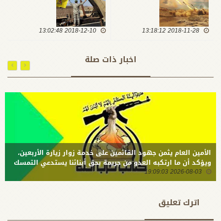
بحزم ثالث
الذكرى
محاولة
الأولى
أميركية
للنصر:
2018-11-28 13:18:12
للتفاوض
2018-12-10 13:02:48
الأمريكان لا
وترد: لن
زالوا
يكون بيننا
يحاولون
اخبار ذات صلة
غير السلاح
تدوير
والدم
الإرهاب
بالعراق رغم
هزيمة
صنيعتهم
داعش
الأمين العام يثمن جهود القائمين على خدمة زوار زيارة الأربعين،
ويؤكد أن ما ارتكبه العدو من جريمة بحق أبنائنا يستدعي التمسك
2026-08-03 19:09:03
بالسلاح وتطويره لردع كل من يريد بنا شراً
اترك تعلیق