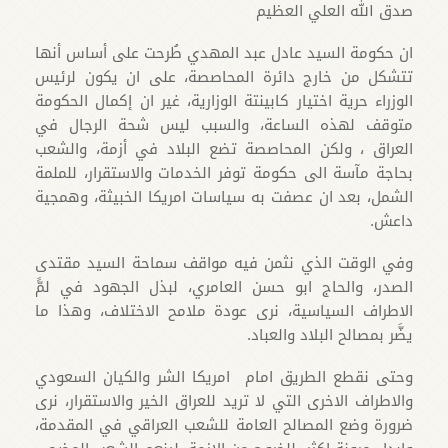
صدق الله العلي العظيم
ان حكومة السيد عادل عبد المهدي طُرحت على أساس أنها
تتشكل من خارج دائرة المحاصصة، على ان يكون لرئيس
الوزراء حرية اختيار كابينتة الوزارية، غير ان إكمال الحكومة
متوقف لهذه الساعة، والسبب ليس شحة الرجال في
العراق ، ولكن المحاصصة تضع البلاد في أزمة، والشعب
بحاجة مآسة الى حكومة توفر الخدمات والاستقرار، للملمة
الشمل، بعد ان عصفت به سياسات امريكا الخبيثة، وهمجية
داعش.
وفي الوقت الذي نثمن فيه مواقف سماحة السيد مقتدى
الصدر، والحاج ابو حسن العامري، لبذل الجهود في لمًّ
الاطراف السياسية، نرى عودة ملامح الاختلاف، وهذا ما
يضَّر بمصالح البلاد والعباد.
وحتى نقطع الطريق امام امريكا الشر والكيان السعودي
والاطراف الاخرى التي لا تريد للعراق الخير والاستقرار، نرى
ضرورة وضع المصالح العامة للشعب العراقي في المقدمة،