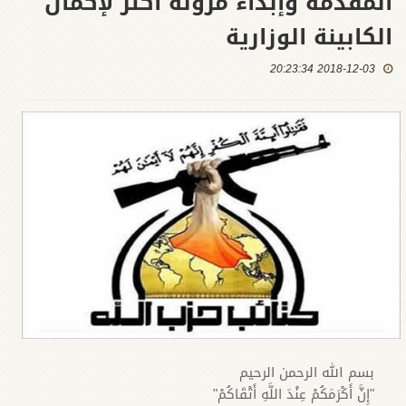
المقدمة وإبداء مرونة اكثر لإكمال
الكابينة الوزارية
2018-12-03 20:23:34
بسم الله الرحمن الرحيم
"إِنَّ أَكْرَمَكُمْ عِنْدَ اللَّهِ أَتْقَاكُمْ"