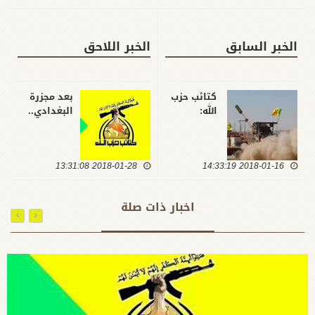
الخبر السابق
الخبر اللاحق
كتائب حزب
بعد مجزرة
الله:
البغدادي..
المقاومة
الكتائب
والجيش
تخاطب
السوري
الحكومة: لا
2018-01-16 14:33:19
يستعدان
2018-01-28 13:31:08
تمتحنوا صبر
لعملية
المقاومة
مشتركة
الاسلامية
اخبار ذات صلة
للسيطرة
فلن نصبر
على الحدود
على اراقة
ومنع
دماء الأبرياء
التواجد
الامريكي