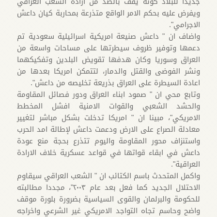
جديدا للبلاد كونه يقف بالضد من ارادة الشعب العراقي
ويفرض عليه بحكم الامر الواقع متذرعة بمحاربة كيان داعش
الاجرامي".
واضاف ان " داعش صنيعة امريكية اسرائيلية سعودية تم
دعمها وتوفير ظروف سيطرتها على مساحات واسعة من
العراق وسوريا وكان هدفها تقويض البلدين وتفكيكهما
ونشر الفوضى والقتل والدمار، لتتمكن امريكا بعدها من
اعادة السيطرة على العراق بذريعة تخليصه من داعش".
وتابع محي ان " صمود ابناء العراق ودور فصائل المقاومة
والحشد الشعبي والقوات الامنية افشل المخطط
الامريكي"، مبينا ان " امريكا تدخلت بشكل مباشر لتغيير
معادلة الصراع على الارض ودعمت داعش لإطالة امد الحرب
واستنزاف محور المقاومة واليوم تتذرع بحجة منع عودة
داعش في ابقاء قواتها في قواعد عسكرية خلاف الارادة
العراقية".
واكمل المتحدث باسم الكتائب ان " الشعب العراقي سيقاوم
الاحتلال الجديد كما فعل بعد عام ٢٠٠٣"، مجددا مطالبته
للحكومة والبرلمان والقوى السياسية بضرورة بلورة موقف
واضح وحاسم تجاه التواجد الامريكي غير الشرعي واخراجه