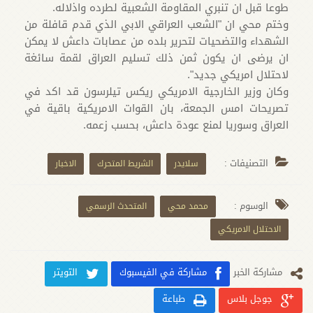
طوعا قبل ان تنبري المقاومة الشعبية لطرده واذلاله.
وختم محي ان "الشعب العراقي الابي الذي قدم قافلة من
الشهداء والتضحيات لتحرير بلده من عصابات داعش لا يمكن
ان يرضى ان يكون ثمن ذلك تسليم العراق لقمة سائغة
لاحتلال امريكي جديد".
وكان وزير الخارجية الامريكي ريكس تيلرسون قد اكد في
تصريحات امس الجمعة، بان القوات الامريكية باقية في
العراق وسوريا لمنع عودة داعش، بحسب زعمه.
التصنيفات :
سلايدر
الشريط المتحرك
الاخبار
الوسوم :
محمد محي
المتحدث الرسمي
الاحتلال الامريكي
مشارکة الخبر
مشاركة في الفيسبوك
التويتر
جوجل بلاس
طباعة