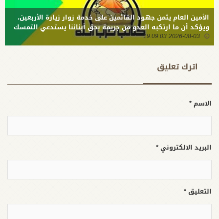
الأمين العام يثمن جهود القائمين على خدمة زوار زيارة الأربعين،
ويؤكد أن ما ارتكبه العدو من جريمة بحق أبنائنا يستدعي التمسك
2026-08-03 19:09:03
بالسلاح وتطويره لردع كل من يريد بنا شراً
اترك تعلیق
الاسم *
البريد الالكتروني *
التعليق *