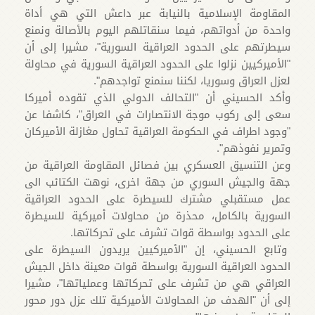
المقاومة الإسلامية بالنيابة عبر داعش التي هي أداة
واحدة من أدواتهم، فيما سنقاتلهم اليوم بالأصالة ونمنع
سيطرتهم على الحدود العراقية السورية"، مشيرا إلى أن
"الأميركيين نزلوا على الحدود العراقية السورية في محاولة
لعزل العراق وسوريا، لكننا سنمنع تواجدهم".
وأكد الحسيني أن "التحالف الدولي الذي تقوده أميركا
سعى إلى ركوب موجة الانتصارات في العراق"، كاشفا عن
"وجود اطراف في الحكومة العراقية تحاول مغازلة الأميركان
وتمرير نفوذهم".
وعن التنسيق العسكري بين فصائل المقاومة العراقية من
جهة والجيش السوري من جهة اخرى، نوهت الكتائب الى
عمل مستقبلي مشترك للسيطرة على الحدود العراقية
السورية بالكامل، محذرة من محاولات أميركية للسيطرة
على الحدود بواسطة قوات تشرف على تحركاتها.
وتابع الحسيني، إن "الأميركيين يريدون السيطرة على
الحدود العراقية السورية بواسطة قوات معينة داخل الجيش
العراقي هي من تشرف على تحركاتها وعملياتها"، مشيرا
إلى أن "الهدف من المحاولات الأميركية تلك عزل دور محور