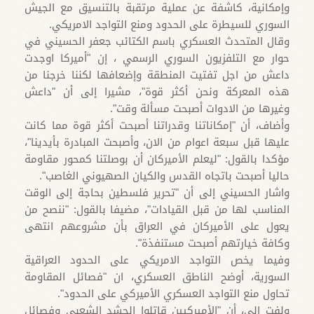
وإمكانية، كاشفة عن عملية مرتقبة بالتنسيق مع الجيش
السوري للسيطرة على الحدود ومنع التواجد الامريكي.
وقال المتحدث العسكري باسم الكتائب جعفر الحسيني في
حوار مع التلفزيون السوري الرسمي ، إن "أميركا اوجدت
داعش من اجل تفتيت المنطقة وإضعافها لكننا خرجنا من
هذه المعركة ونحن أكثر قوة"، مشيرا إلى أن "داعش
وغيرها من الادوات أصبحت مسألة وقت".
وأضاف، أن "إمكاناتنا وقدراتنا أصبحت أكثر قوة مما كانت
عليها قبل سبعة اعوام من الان، وأصبحت المبادرة بأيدينا"،
مؤكدا بالقول: "ليعلم الأميركان أن بوصلتنا كمحور مقاومة
حاليا أصبحت باتجاه القدس والكيان الصهيوني الغاصب".
واشار الحسيني إلى أن "تحرير فلسطين بحاجة إلى الوقت
المناسب لها من قبل القيادات"، مضيفا بالقول: "ننصح من
يعول على الأميركان في العراق بأن مشروعهم انتهى
وكافة خيارتهم أصبحت مستنفذة".
وفيما يخص التواجد الامريكي على الحدود العراقية
السورية، أوضح الناطق العسكري، ان "فصائل المقاومة
تحاول منع التواجد العسكري الأميركي على الحدود".
ولفت الى، أن "الأميركيين قاتلوا الحشد الشعبي وفصائل