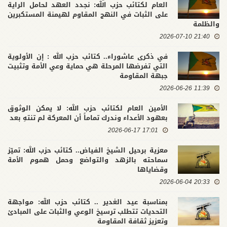
العام لكتائب حزب الله: نجدد العهد لحامل الراية
على الثبات في النهج المقاوم لهيمنة المستكبرين
والظلمة
21:40 2026-07-10
في ذكرى عاشوراء.. كتائب حزب الله : إن الأولوية
التي تفرضها المرحلة هي حماية وعي الأمة وتثبيت
جبهة المقاومة
11:39 2026-06-26
الأمين العام لكتائب حزب الله: لا يمكن الوثوق
بعهود الأعداء وندرك تماماً أن المعركة لم تنتهِ بعد
17:01 2026-06-17
معزية برحيل الشيخ الفياض.. كتائب حزب الله: تميّز
سماحته بالزهد والتواضع وحمل هموم الأمة
وقضاياها
20:33 2026-06-04
بمناسبة عيد الغدير .. كتائب حزب الله: مواجهة
التحديات تتطلب ترسيخ الوعي والثبات على المبادئ
وتعزيز ثقافة المقاومة