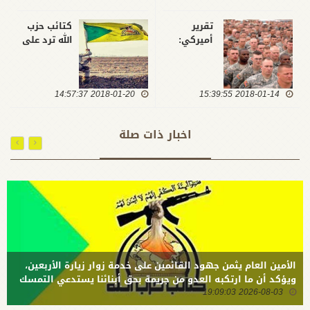
تقرير
كتائب حزب
أميركي:
الله ترد على
التحالف
"تيلرسون":
الدولي
الشعب
يمتلك قوات
العراقي
2018-01-14 15:39:55
برية
2018-01-20 14:57:37
سيقاوم
ويخطط إلى
احتلالكم كما
البقاء لأجل
فعل بعد عام
اخبار ذات صلة
غير مسمى
2003
بالعراق
الأمين العام يثمن جهود القائمين على خدمة زوار زيارة الأربعين،
ويؤكد أن ما ارتكبه العدو من جريمة بحق أبنائنا يستدعي التمسك
2026-08-03 19:09:03
بالسلاح وتطويره لردع كل من يريد بنا شراً