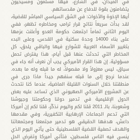
في الميدان، في الشارع، فيها مسلمون ومسيحيون
يتضامنون بقوة للدفاع عن مقدساتهم.
أيها الإخوة والأخوات: في الشق السياسي المباشر للقضية،
لقد بدأت سريعاً نتائج قرار ترامب ومخاطره تظهر، ففي
اليوم الثاني تماماً اجتمعت حكومة العدو وأعلنت عزمها
على بناء 14000 وحدة سكنية في القدس، وعلى البدء
بتغيير الأسماء العربية للشوارع فيها والباقي يلحق، كل
المخاطر التي تحدثت عنها قبل أيام، هذا يفترض تحمل
مسؤولية. إن هذا القرار الأميركي يجب أن نعرف أنه جاء في
سياق، ليس معزولاً ولا مفصولاً، له ما قبله وله ما بعده.
عندما نرجع إلى ما قبله سنفهم جيداً ماذا جرى في
منطقتنا خلال السنوات القليلة الماضية، عندما كنا نتحدث
عن المشروع الأميركي الصهيوني الذي تساعد عليه بعض
الدول الإقليمية في تدمير دولنا وحكومتنا وجيوشنا
وشعوبنا، بالـ 2011 قلنا لكم واليوم نذكّر، قلنا لكم إن أميركا
التي تدعم الجماعات الإرهابية التكفيرية، وفي مقدمها
داعش، هدفها الحقيقي هو تدمير مجتمعنا ومجتمعاتنا
والهدف تصفية القضية الفلسطينية حتى يأتي اليوم الذي
ينسى فيه الناس فلسطين، فتأتي أميركا وتفرض الحل