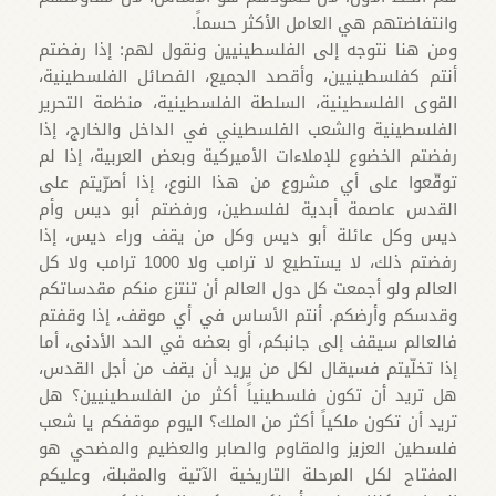
وانتفاضتهم هي العامل الأكثر حسماً.
ومن هنا نتوجه إلى الفلسطينيين ونقول لهم: إذا رفضتم
أنتم كفلسطينيين، وأقصد الجميع، الفصائل الفلسطينية،
القوى الفلسطينية، السلطة الفلسطينية، منظمة التحرير
الفلسطينية والشعب الفلسطيني في الداخل والخارج، إذا
رفضتم الخضوع للإملاءات الأميركية وبعض العربية، إذا لم
توقّعوا على أي مشروع من هذا النوع، إذا أصرّيتم على
القدس عاصمة أبدية لفلسطين، ورفضتم أبو ديس وأم
ديس وكل عائلة أبو ديس وكل من يقف وراء ديس، إذا
رفضتم ذلك، لا يستطيع لا ترامب ولا 1000 ترامب ولا كل
العالم ولو أجمعت كل دول العالم أن تنتزع منكم مقدساتكم
وقدسكم وأرضكم. أنتم الأساس في أي موقف، إذا وقفتم
فالعالم سيقف إلى جانبكم، أو بعضه في الحد الأدنى، أما
إذا تخلّيتم فسيقال لكل من يريد أن يقف من أجل القدس،
هل تريد أن تكون فلسطينياً أكثر من الفلسطينيين؟ هل
تريد أن تكون ملكياً أكثر من الملك؟ اليوم موقفكم يا شعب
فلسطين العزيز والمقاوم والصابر والعظيم والمضحي هو
المفتاح لكل المرحلة التاريخية الآتية والمقبلة، وعليكم