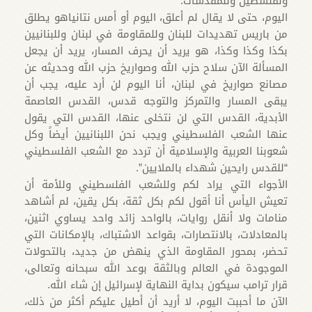
ولفلسطين وللمقدسات.
اليوم، حتى لا يقال لم أعلق، اليوم أو أمس نتانياهو يطلق
من باريس تهديدات للبنان وللمقاومة في لبنان وللبنانيين
بكذا وكذا وكذا، هو يريد أن يحرف المسار، يريد أن يجعل
المسألة الآن سلاح حزب الله وصواريخ حزب الله وحديثه عن
مصانع صواريخ في لبنان، أنا اليوم لن أرد عليه، يجب أن
يبقى المسار والتمركز والتوجه قدس، القدس العاصمة
الأبدية، القدس التي لن نتخلى عنها، القدس التي يقول
عنها الشعب الفلسطيني ويجب نحن اللبنانيين أيضاً وكل
شعوبنا العربية والإسلامية أن تردد مع الشعب الفلسطيني
“للقدس رايحين شهداء بالملايين”.
الأجواء التي يراد لكم وللشعب الفلسطيني وللأمة أن
تعيش اليأس أنا أقول لكم بكل ثقة، بكل يقين، لم أشاهد
منامات ولا أنقل روايات، بالواحد زائد واحد يساوي اثنين،
بالمعادلات، بالانتصارات، بقواعد الاشتباك، بالإمكانات التي
تحضر، بمحور المقاومة الذي ينهض من جديد، بالتحولات
الموجودة في العالم وبالثقة بوعد الله سبحانه وتعالى،
قرار ترامب سيكون بداية النهاية لإسرائيل إن شاء الله.
الآن ما أحببت اليوم، لا أريد أن أطيل عليكم أكثر من ذلك،