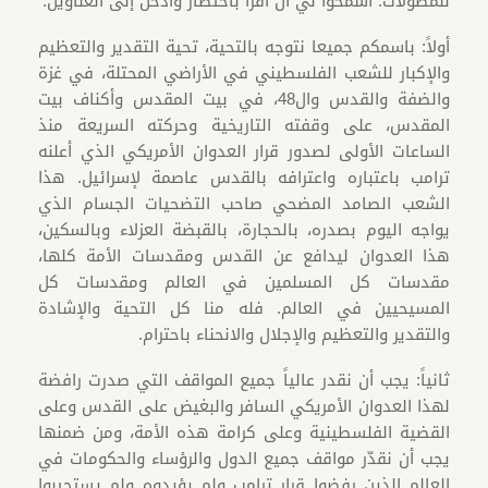
للمطوّلات: اسمحوا لي أن أقرأ باختصار وأدخل إلى العناوين.
أولاً: باسمكم جميعا نتوجه بالتحية، تحية التقدير والتعظيم
والإكبار للشعب الفلسطيني في الأراضي المحتلة، في غزة
والضفة والقدس وال48، في بيت المقدس وأكناف بيت
المقدس، على وقفته التاريخية وحركته السريعة منذ
الساعات الأولى لصدور قرار العدوان الأمريكي الذي أعلنه
ترامب باعتباره واعترافه بالقدس عاصمة لإسرائيل. هذا
الشعب الصامد المضحي صاحب التضحيات الجسام الذي
يواجه اليوم بصدره، بالحجارة، بالقبضة العزلاء وبالسكين،
هذا العدوان ليدافع عن القدس ومقدسات الأمة كلها،
مقدسات كل المسلمين في العالم ومقدسات كل
المسيحيين في العالم. فله منا كل التحية والإشادة
والتقدير والتعظيم والإجلال والانحناء باحترام.
ثانياً: يجب أن نقدر عالياً جميع المواقف التي صدرت رافضة
لهذا العدوان الأمريكي السافر والبغيض على القدس وعلى
القضية الفلسطينية وعلى كرامة هذه الأمة، ومن ضمنها
يجب أن نقدّر مواقف جميع الدول والرؤساء والحكومات في
العالم الذين رفضوا قرار ترامب ولم يؤيدوه ولم يستجيبوا