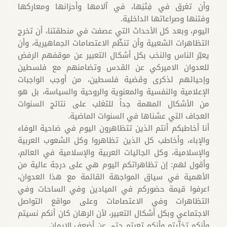
وأن تغرق في فِتَنِها، في آلامها وأحزانها ومعاركها
وفتنها وصراعاتها الداخلية.
اليوم، وبعد كل الأحداث التي عصفت في منطقتنا، أن تخرج
التظاهرات الشعبية وأن تنظّم الاعتصامات الجماهيرية، وأن
يعبّر الناس والنخب بكل أشكال التعبير عن موقفهم الرفض
للعدوان الاميركي عن القدس وتضامنهم مع فلسطين
وإحيائهم لذكرى وقضية فلسطين، من أوجب الواجبات
الإعلامية والنفسية والمعنوية والروحية والسياسة، بل هو
من الأشكال المهمة جداً للتغلب على نتائج السنوات
العجاف التي عشناها في السنوات الماضية.
أنا أخاطبكم أنتم الذين تتظاهرون اليوم في ضاحية الوفاء
والإباء، وأخاطب كل الذين تظاهروا وكل الشعوب العربية
والإسلامية، وكل الجاليات العربية والإسلامية في العالم،
وأقول لهم: إن تظاهراتكم اليوم هي على درجة عالية من
الأهمية في سياق المواجهة القائمة مع هذا العدوان،
اعرفوا قيمة حضوركم في الميادين وفي الساحات وفي
التظاهرات وفي الاعتصامات وعلى مواقع التواصل
الاجتماعي وبكل أشكال التعبير، لأن الرهان كان أنكم نسيتم
وأنكم تخلّيتم وأنكم تعبتم حتى عن أضعف الايمان.