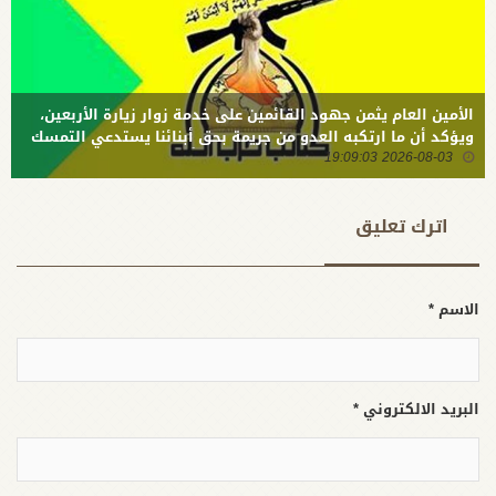
الأمين العام يثمن جهود القائمين على خدمة زوار زيارة الأربعين،
ويؤكد أن ما ارتكبه العدو من جريمة بحق أبنائنا يستدعي التمسك
2026-08-03 19:09:03
بالسلاح وتطويره لردع كل من يريد بنا شراً
اترك تعلیق
الاسم *
البريد الالكتروني *