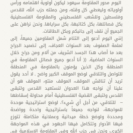
اليوم محور المقاومة سيعود ليكون أولوية اهتمامه ورأس
أولوياته وليعطي كل وقته، ومن جملته حزب الله، للقدس
وفلسطين وللشعب الفلسطيني والمقاومة الفلسطينية
بكل فصائلها، بكل كتائبها، بكل سراياها. ونحن نراهن على
الجميع أن نقف إلى جانبكم وبكل الطاقات.
إنني اليوم أدعو إلى التئام شمل المقاومين جميعاً، إلى
لملمة الصفوف بعد السنوات العجاف، إلى تضميد الجراح
بعد ما أصاب هذا الجسد الشريف من آلام ومن جراح خلال
السنوات الماضية. (( أنا أدعو جميع فصائل المقاومة في
المنطقة وكل الذين يؤمنون بالمقاومة في المنطقة
للتواصل والتلاقي لوضع الموقف الكبير واضح ـ لا أحد يقول
تريد أن تناقش الموقف، الموقف منتهٍ، الموقف هو أن
علينا أن نواجه هذا العدوان لنستعيد القدس ولتبقى
القدس ولتبقى القضية الفلسطينية أمام محاولة إسقاطها
– للتلاقي، من أجل أي شيء؟، لوضع استراتيجية موحدة
للمواجهة، لنواجه جميعاً باستراتيجية واحدة وواضحة
ومحددة ولوضع خطة ميدانية وعملانية متكاملة تتوزع
فيها الأدوار وتتكامل فيها الجهود في هذه المواجهة
الكبرى، ونحن في حزب الله وفي المقاومة الإسلامية في