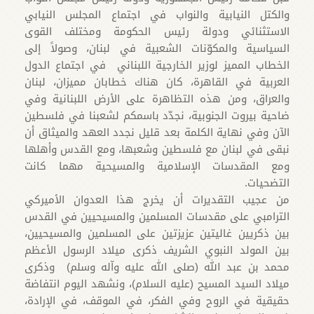
والكتل النيابية والنواب في اجتماع المجلس النيابي
الاستثنائي ودولة رئيس الحكومة ومختلف القوى
السياسية والمكوّنات الشعبية في لبنان، وصولاً إلى
الخطاب المميز لوزير الخارجية اللبناني في اجتماع الدول
العربية في القاهرة، كان هناك خطابان مميزان، لبنان
والعراق، ومن هذه التظاهرة على الأرض اللبنانية وفي
ضاحية بيروت الجنوبية، نجدّد باسمكم لشعبنا في فلسطين
الآن وفي نهاية الكلمة بعد قليل نجدد العهد والميثاق أن
نبقى في لبنان مع فلسطين وشعبها، ومع القدس وأهلها
ومع المقدسات الإسلامية والمسيحية مهما كانت
التضحيات.
من عجيب التقديرات أن يخرج هذا العدوان الأميركي
الترامبي على مقدسات المسلمين والمسيحيين في القدس
بين ذكريين غاليتين عزيزتين على المسلمين والمسيحيين،
بين المولد النبوي الشريف ذكرى ميلاد الرسول الأعظم
محمد بن عبد الله (صلى الله عليه وآله وسلم) وذكرى
ميلاد السيد المسيح (عليه السلام)، ونشهد اليوم انتفاضة
حقيقية في الروح وفي الفكر، في الموقف، في الإرادة،