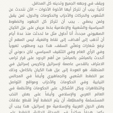
ويقف في وجهه الجميع وتدينه كل المحافل.
ثانياً: يجب أن تتركز أيها الأخوة الأخوات – الآن نتحدث عن
الشعوب والحركات والأحزاب والحكومات والدول، لمن يقبل
ولمن يصغي ـ يجب أن تتركز كل الجهود والضغوط
السياسية والشعبية والإعلامية بخط عريض على عزل الكيان
الصهيوني مجدداً، أنا أحاول مثل ما تحدثت منذ عدة أيام
أن أذهب إلى أهداف، إلى نقاط واقعية، ليس المهم أن
نرفع شعارات ونعلّي السقف، هذا جيد ومطلوب تعبوياً
وفي الرأي العام وفي التثقيف السياسي، لكن دعوني أن
أتحدث بالمباشر. بالمباشر: من أهم الردود على قرار ترامب
الاعتراف بالقدس عاصمة لإسرائيل وتكريس إسرائيل في
المنطقة، هو العودة إلى عزل هذا الكيان بالكامل، وذلك
عبر الضغط الشعبي والجماهيري وأيضاً في المجالس
النيابية وفي الحكومات والأحزاب ومواقع التواصل
والتظاهرات وبكل الأشكال، على الحكومات والأنظمة في
العالم العربي والإسلامي وأيضاً على بعض النخب
المستسلمة والمطبّعة، أن يتم الضغط أولاً لقطع علاقات
بعض الدول العربية والإسلامية مع إسرائيل، هذا يجب أن
يكون هدفاً مركزياً في المرحلة الحالية، الضغط على