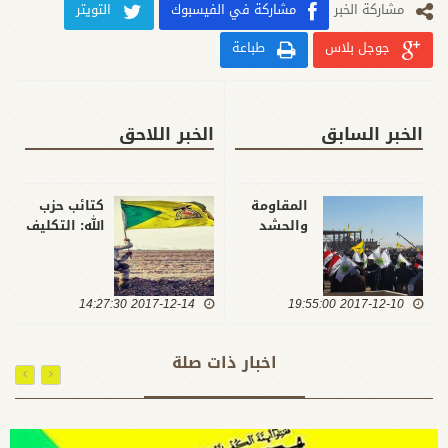
مشارکة الخبر
مشاركة في الفيسبوك
التويتر
جوجل بلاس
طباعة
الخبر السابق
الخبر اللاحق
المقاومة
كتائب حزب
والحشد
الله: التكليف
يحتفيان
الشرعي
بدحر داعش
يدفعنا
مع اصحاب
لنكون على
2017-12-10 19:55:00
الانتصار
2017-12-14 14:27:30
جهوزية
الحقيقيين
لمهمة تحرير
الراقدين
القدس
اخبار ذات صلة
بشموخ في
وادي
السلام