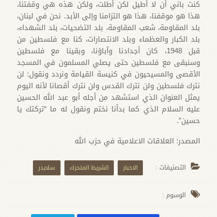
كنت باني أن لا أطيل لكن أطلت، ولكن هذه هي وقفتنا،
هذا هو موقفنا، هذا هو التزامنا وإلى الأبد. نحن في لبنان،
بلد المقاومة، شعب المقاومة، بلد التضحيات، بلد الشهداء،
بلد الكبار والعظماء وبلد الانتصارات، كنا مع فلسطين من
قبل 1948، كان أجدادنا وآباؤنا، وبقينا مع فلسطين
وسنبقى مع فلسطين حتى يصلي المسلمون في المسجد
الأقصى والمسيحيون في كنيسة القيامة ونردد ونقول: لن
نترك فلسطين ولن نترك القدس ولن نترك أقصانا لأنه اليوم
يمثل العنوان الذي استشهد من أجله أبو عبد الله الحسين
عليه السلام الذي كما بدأنا نختم ونقول له ما “تركتك يا
حسين”.
المصدر: العلاقات الاعلامية في حزب الله
التصنيفات :
الاخبار
الشريط المتحرك
سلايدر
الوسوم :