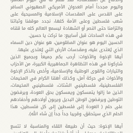
واليوم مجدداً أمام العدوان الأمريكي الصهيوني السافر
على القدس على المقدسات الإسلامية والمسيحية على
شعب فلسطين وعلى الأمة كلها، نجدد موقفنا وثباتنا
والتزامنا حتى النصر أو الشهادة ليسمع العالم كله ما قلناه
في هذه الساحات قبل أسابيع: ما تركت يا حسين.
الحسين اليوم هو عنوان المظلومين، هو عنوان دين السماء
الذي يُعتدى عليه، ومقدسات الأرض التي يُعتدى عليها.
أيها الإخوة والأخوات: أرحب بكم جميعاً وبجميع الذين
شاركونا في هذه التظاهرة الجماهيرية الكبيرة، من الأحزاب
والتيارات والقوى الوطنية والإسلامية، وأخص بالذكر الإخوة
والأخوات في حركة أمل، وكذلك أهلنا الكرام في المخيمات
الفلسطينية، فلسطينيي الشتات، فلسطينيي المخيمات،
الذين ما زالوا يتمسكون ويمسكون بحق العودة، ويرفضون
التوطين ويرفضون الوطن البديل ويربون أولادهم وأحفادهم
على حلم ( العودة إلى فلسطين إلى كل فلسطين، هذا
الحلم الذي سيتحقق، وقريبا جداً جداً إن شاء الله).
أيها الإخوة: حيث أن طبيعة اللقاء والمناسبة لا تتسع