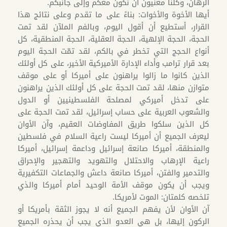
الرهان، وكلنا معنيون أن نكون معكم وإلى جانبكم.
أيها الأخوة والأخوات: بناءً على ما تقدم وعلى نتائج هذا
القرار، أستطيع أن أقول اليوم، وبالفم الملآن لقد تمت
الحجة، الحجة الإلهية، الحجة العقلية، الحجة المنطقية، كل
أنواع الحجج التي تخطر في بالكم، لقد تمّت الحجة اليوم
بعد قرار ترامب وأداء الإدارة الأميركية الأخير، على كل أولئك
الذين كانوا ما زالوا يراهنون على أميركا أو على موقف
متوازن منها، لقد تمت الحجة على كل أولئك الذين يراهنون
على تدخل أميركي لمصلحة الفلسطينيين أو الدول
والشعوب العربية على حساب إسرائيل، لقد تمت الحجة على
كل الذين سلكوا طريق المفاوضات العقيم، وآن الأوان
ليعرف الجميع أن أميركا ليست راعية السلام في فلسطين
والمنطقة، أميركا صانعة إسرائيل وداعمة إسرائيل، أميركا
راعية الإرهاب والاحتلال والتهويد والتهجير والإحراق
والتدمير والفتن، أميركا صانعة داعش والجماعات التكفيرية
ويجب أن يكون موقف الأمة الوحيد أمام أميركا والذي
تلخصه كلمتان: الموت لأمريكا.
آن الأوان لأن يفهم الجميع أنه لا يجوز الثقة بأمريكا أو
الركون إليها، بل هي العدو الذي يجب أن يحذره الجميع