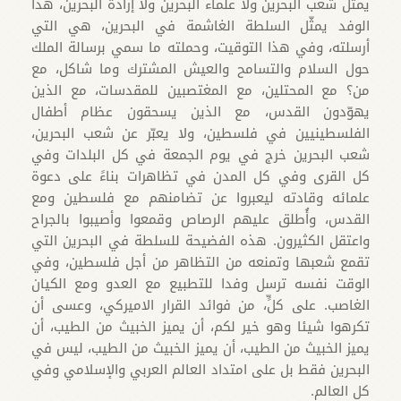
يمثل شعب البحرين ولا علماء البحرين ولا إرادة البحرين، هذا
الوفد يمثّل السلطة الغاشمة في البحرين، هي التي
أرسلته، وفي هذا التوقيت، وحملته ما سمي برسالة الملك
حول السلام والتسامح والعيش المشترك وما شاكل، مع
من؟ مع المحتلين، مع المغتصبين للمقدسات، مع الذين
يهوّدون القدس، مع الذين يسحقون عظام أطفال
الفلسطينيين في فلسطين، ولا يعبّر عن شعب البحرين،
شعب البحرين خرج في يوم الجمعة في كل البلدات وفي
كل القرى وفي كل المدن في تظاهرات بناءً على دعوة
علمائه وقادته ليعبروا عن تضامنهم مع فلسطين ومع
القدس، وأُطلق عليهم الرصاص وقمعوا وأصيبوا بالجراح
واعتقل الكثيرون. هذه الفضيحة للسلطة في البحرين التي
تقمع شعبها وتمنعه من التظاهر من أجل فلسطين، وفي
الوقت نفسه ترسل وفدا للتطبيع مع العدو ومع الكيان
الغاصب. على كلٍّ، من فوائد القرار الاميركي، وعسى أن
تكرهوا شيئا وهو خير لكم، أن يميز الخبيث من الطيب، أن
يميز الخبيث من الطيب، أن يميز الخبيث من الطيب، ليس في
البحرين فقط بل على امتداد العالم العربي والإسلامي وفي
كل العالم.