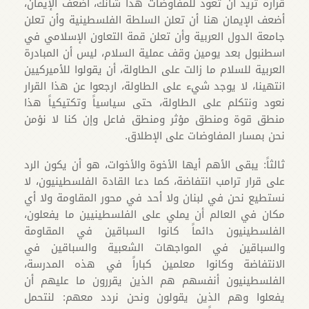
قراره تريد أن تعود للمفاوضات هذا شأنك، أضعف الإيمان،
أضعف الإيمان هنا أن تعلن السلطة الفلسطينية وأن تعلن
جامعة الدول العربية وأن تعلن قمة التعاون الإسلامي في
اسطنبول بعد يومين وقف عملية السلام، ليس أن المبادرة
العربية للسلام ما زالت على الطاولة، أن يقولوا للأميركيين
انتهينا، لا يوجد شيء على الطاولة، ارجعوا عن هذا القرار
نعود ونتكلم على الطاولة، حتى سياسياً وتكتيكياً هذا
منطق قوة ومنطق مؤثر ومنطق فاعل وإن كنا لا نؤمن
نحن بمسار المفاوضات على الإطلاق.
ثالثاً: يبقى الأهم أيها الأخوة والأخوات، هو أن يكون الرد
على قرار ترامب انتفاضة، كما دعا القادة الفلسطينيون، لا
نستطيع نحن في لبنان ولا أحد في محور المقاومة ولا أي
مكان في العالم أن يملي على الفلسطينيين ما يفعلون،
الفلسطينيون دائماً كانوا السباقين في المقاومة
والسباقين في المواجهات الشعبية والسباقين في
الانتفاضة وكانوا معلمين كباراً في هذه المدرسة،
الفلسطينيون أنفسهم هم الذين يقررون ما عليهم أن
يفعلوا وهم الذين يقولون ونحن نردد معهم: لنتحمل