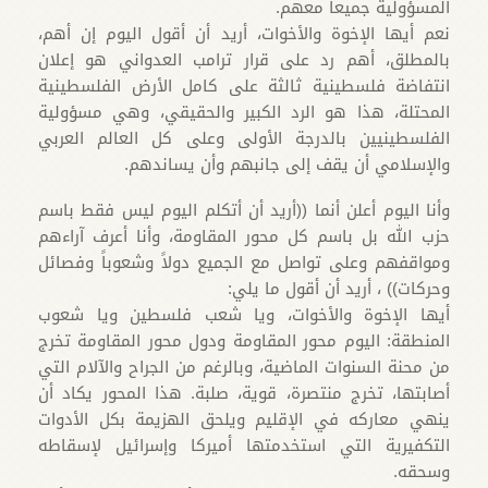
المسؤولية جميعاً معهم.
نعم أيها الإخوة والأخوات، أريد أن أقول اليوم إن أهم،
بالمطلق، أهم رد على قرار ترامب العدواني هو إعلان
انتفاضة فلسطينية ثالثة على كامل الأرض الفلسطينية
المحتلة، هذا هو الرد الكبير والحقيقي، وهي مسؤولية
الفلسطينيين بالدرجة الأولى وعلى كل العالم العربي
والإسلامي أن يقف إلى جانبهم وأن يساندهم.
وأنا اليوم أعلن أنما ((أريد أن أتكلم اليوم ليس فقط باسم
حزب الله بل باسم كل محور المقاومة، وأنا أعرف آراءهم
ومواقفهم وعلى تواصل مع الجميع دولاً وشعوباً وفصائل
وحركات)) ، أريد أن أقول ما يلي:
أيها الإخوة والأخوات، ويا شعب فلسطين ويا شعوب
المنطقة: اليوم محور المقاومة ودول محور المقاومة تخرج
من محنة السنوات الماضية، وبالرغم من الجراح والآلام التي
أصابتها، تخرج منتصرة، قوية، صلبة. هذا المحور يكاد أن
ينهي معاركه في الإقليم ويلحق الهزيمة بكل الأدوات
التكفيرية التي استخدمتها أميركا وإسرائيل لإسقاطه
وسحقه.