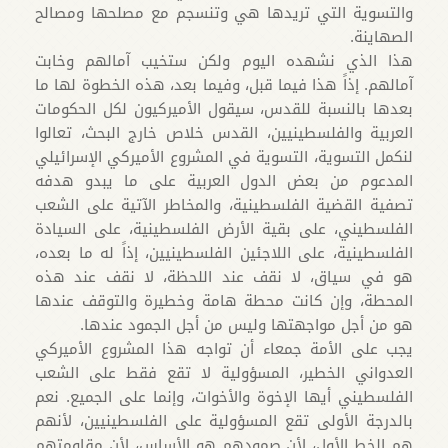
والتسوية التي تريدها هي وتنسجم مع مصلحها ومصالح
الصهاينة.
هذا الذي نشهده اليوم ولكن ستخيب آمالهم وخابت
آمالهم. إذاً هذا فيما قبل، وفيما بعد، هذه الخطوة لها ما
بعدها بالنسبة للقدس، سيقول الأميركيون لكل الحكومات
العربية والفلسطينيين، القدس خلاص خارج البحث، تعالوا
لنكمل التسوية، التسوية في المشروع الأميركي الإسرائيلي
المدعوم من بعض الدول العربية على ما يبدو هدفه
تصفية القضية الفلسطينية، والمخاطر الآتية على الشعب
الفلسطيني، على بقية الأرض الفلسطينية، على السيادة
الفلسطينية، على اللاجئين الفلسطينيين، إذاً له ما بعده،
هو في سياق، لا نقف عند اللحظة، لا نقف عند هذه
المحطة، وإن كانت محطة هامة وخطيرة والتوقف عندها
هو من أجل مواجهتها وليس من أجل الجمود عندها.
يجب على الأمة جمعاء أن تواجه هذا المشروع الأميركي
العدواني الخطير، المسؤولية لا تقع فقط على الشعب
الفلسطيني أيها الإخوة والأخوات، وإنما على الجميع. نعم
بالدرجة الأولى تقع المسؤولية على الفلسطينيين، لأنهم
هم الخط الأول، لأن صمودهم هو الأساس، لأن مقاومتهم