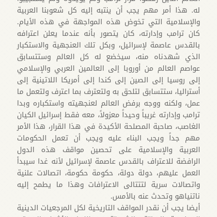
له. هذا أمر مهم يجب أن ينتبه إليه كل شعوبنا العربية
والإسلامية التي تخوض هذه المواجهة في هذه الأيام.
كان ترامب وإدارته، كان يتصور بأنه عندما يعلن اعترافه
بالقدس عاصمة لإسرائيل، وبكل تلك العنجهية والاستكبار
الذي شهدناه منه، سيخضع له كل العالم وستتسابق
عواصم العالم من أوروبا إلى العالمين العربي والإسلامي
إلى روسيا إلى الصين إلى كندا إلى أمريكا اللاتينية إلى
أستراليا، ستتسابق لتلحق به ولتعترف بما اعترف ولتعمل ما
عمل، ولكنه ووجه برفض العالم لعنجهيته واستكباره وبدا
ترامب وإدارته غريباً وحيداً معزولاً، معه فقط إسرائيل الكيان
الغاصب، صاحبة المصلحة الأكيدة في هذا القرار، هذا الأمر
مهم جداً ويجب البناء عليه ويجب أن تعمل الحكومات
العربية والإسلامية على تحصين مواقف هذه الدول
الرافضة للاعتراف بالقدس عاصمة لإسرائيل لأنه غدا سيبدأ
العمل عليهم، دولة دولة، حكومة حكومة، اتصالات علنية
واتصالات سرية لتتتالى الاعترافات وهذا ما يطمح إليه
ناتنياهو وتحدث عنه بالأمس.
أيضا يجب أن نقدر المواقف التاريخية لكل المرجعيات الدينية