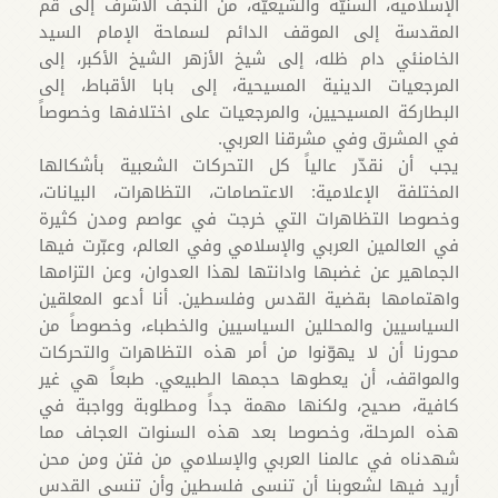
الإسلامية، السنيّة والشيعيّة، من النجف الأشرف إلى قم
المقدسة إلى الموقف الدائم لسماحة الإمام السيد
الخامنئي دام ظله، إلى شيخ الأزهر الشيخ الأكبر، إلى
المرجعيات الدينية المسيحية، إلى بابا الأقباط، إلى
البطاركة المسيحيين، والمرجعيات على اختلافها وخصوصاً
في المشرق وفي مشرقنا العربي.
يجب أن نقدّر عالياً كل التحركات الشعبية بأشكالها
المختلفة الإعلامية: الاعتصامات، التظاهرات، البيانات،
وخصوصا التظاهرات التي خرجت في عواصم ومدن كثيرة
في العالمين العربي والإسلامي وفي العالم، وعبّرت فيها
الجماهير عن غضبها وادانتها لهذا العدوان، وعن التزامها
واهتمامها بقضية القدس وفلسطين. أنا أدعو المعلقين
السياسيين والمحللين السياسيين والخطباء، وخصوصاً من
محورنا أن لا يهوّنوا من أمر هذه التظاهرات والتحركات
والمواقف، أن يعطوها حجمها الطبيعي. طبعاً هي غير
كافية، صحيح، ولكنها مهمة جداً ومطلوبة وواجبة في
هذه المرحلة، وخصوصا بعد هذه السنوات العجاف مما
شهدناه في عالمنا العربي والإسلامي من فتن ومن محن
أريد فيها لشعوبنا أن تنسى فلسطين وأن تنسى القدس