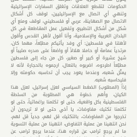
الحكومات لتقطع العلاقات وتغلق السفارات الإسرائيلية
وتنهي أي اتصال مع الإسرائيليين، لوقف كل أشكال
الاتصال مع الصهاينة، عربي أو فلسطيني، لوقف ومنع أي
شكل من أشكال التطبيع، وتفعيل عمل المقاطعة في كل
البلدان العربية والإسلامية، وأنا أقول لأهل القدس وأقول
لأهلنا في فلسطين: أي وفد يأتيكم مطبّعاً، مهما كان،
مرتدياً عمامة أو حاملا هلالاً أو واضعاً على صدره صليباً أو
شيخ عشيرة أو كبير أو صغير، كل من جاء إلى فلسطين
مطبّعاً اطردوه، اضربوه بالنعال، ارجموه بالحجارة لأنه لا
يمثّل شعبه، وعندما يعود يجب أن تحاسبه حكومته وإلا
فليحاسبه شعبه.
إذاً (المطلوب) الضغط السياسي لعزل إسرائيل، لعزل هذا
الكيان، وأهم خطوة هي المطلوبة من السلطة
الفلسطينية بكل واقعية، حتى لو تكلمنا براغماتياً، حتى لو
تكلمنا تكتيك مفاوضات، يا أخي حتى لو لا تريدون أن
تخرجوا من المفاوضات، بالتكتيك قل لهم، جدياً قل لهم،
نحن انتهينا من عملية التفاوض، انتهينا من عملية التسوية
ما لم يرجع ترامب عن قراره هذا، عندما يرجع ترامب عن