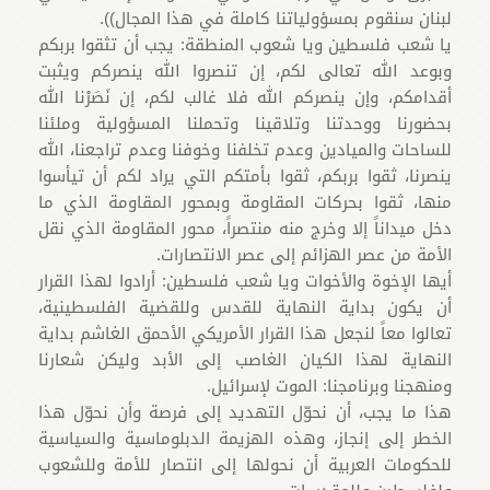
لبنان سنقوم بمسؤولياتنا كاملة في هذا المجال)).
يا شعب فلسطين ويا شعوب المنطقة: يجب أن تثقوا بربكم
وبوعد الله تعالى لكم، إن تنصروا الله ينصركم ويثبت
أقدامكم، وإن ينصركم الله فلا غالب لكم، إن نَصَرْنا الله
بحضورنا ووحدتنا وتلاقينا وتحملنا المسؤولية وملئنا
للساحات والميادين وعدم تخلفنا وخوفنا وعدم تراجعنا، الله
ينصرنا، ثقوا بربكم، ثقوا بأمتكم التي يراد لكم أن تيأسوا
منها، ثقوا بحركات المقاومة وبمحور المقاومة الذي ما
دخل ميداناً إلا وخرج منه منتصراً، محور المقاومة الذي نقل
الأمة من عصر الهزائم إلى عصر الانتصارات.
أيها الإخوة والأخوات ويا شعب فلسطين: أرادوا لهذا القرار
أن يكون بداية النهاية للقدس وللقضية الفلسطينية،
تعالوا معاً لنجعل هذا القرار الأمريكي الأحمق الغاشم بداية
النهاية لهذا الكيان الغاصب إلى الأبد وليكن شعارنا
ومنهجنا وبرنامجنا: الموت لإسرائيل.
هذا ما يجب، أن نحوّل التهديد إلى فرصة وأن نحوّل هذا
الخطر إلى إنجاز، وهذه الهزيمة الدبلوماسية والسياسية
للحكومات العربية أن نحولها إلى انتصار للأمة وللشعوب