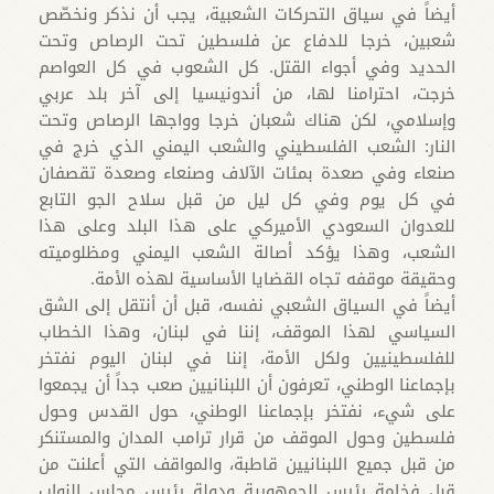
أيضاً في سياق التحركات الشعبية، يجب أن نذكر ونخصّص
شعبين، خرجا للدفاع عن فلسطين تحت الرصاص وتحت
الحديد وفي أجواء القتل. كل الشعوب في كل العواصم
خرجت، احترامنا لها، من أندونيسيا إلى آخر بلد عربي
وإسلامي، لكن هناك شعبان خرجا وواجها الرصاص وتحت
النار: الشعب الفلسطيني والشعب اليمني الذي خرج في
صنعاء وفي صعدة بمئات الآلاف وصنعاء وصعدة تقصفان
في كل يوم وفي كل ليل من قبل سلاح الجو التابع
للعدوان السعودي الأميركي على هذا البلد وعلى هذا
الشعب، وهذا يؤكد أصالة الشعب اليمني ومظلوميته
وحقيقة موقفه تجاه القضايا الأساسية لهذه الأمة.
أيضاً في السياق الشعبي نفسه، قبل أن أنتقل إلى الشق
السياسي لهذا الموقف، إننا في لبنان، وهذا الخطاب
للفلسطينيين ولكل الأمة، إننا في لبنان اليوم نفتخر
بإجماعنا الوطني، تعرفون أن اللبنانيين صعب جداً أن يجمعوا
على شيء، نفتخر بإجماعنا الوطني، حول القدس وحول
فلسطين وحول الموقف من قرار ترامب المدان والمستنكر
من قبل جميع اللبنانيين قاطبة، والمواقف التي أعلنت من
قبل فخامة رئيس الجمهورية ودولة رئيس مجلس النواب