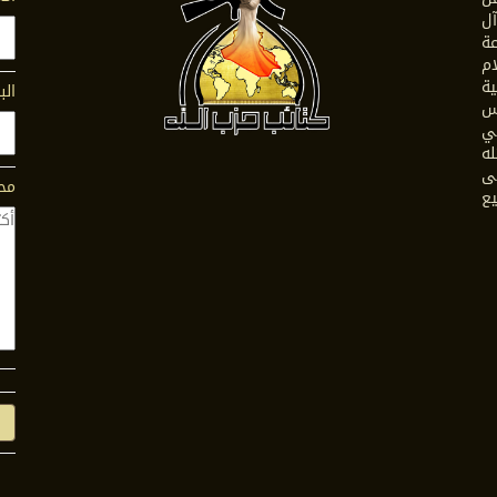
ل
ة
ام
ية
الب
س
في
له
ى
محت
يع