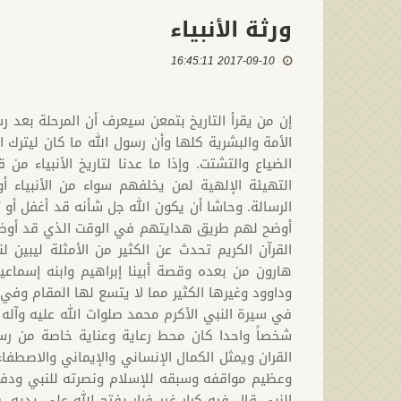
ورثة الأنبياء
2017-09-10 16:45:11
إن من يقرأ التاريخ بتمعن سيعرف أن المرحلة بعد ر
الأمة والبشرية كلها وأن رسول الله ما كان ليترك
الضياع والتشتت. وإذا ما عدنا لتاريخ الأنبياء م
التهيئة الإلهية لمن يخلفهم سواء من الأنبياء 
الرسالة. وحاشا أن يكون الله جل شأنه قد أغفل أو ت
أوضح لهم طريق هدايتهم في الوقت الذي قد أوضح ل
القرآن الكريم تحدث عن الكثير من الأمثلة ليبين 
هارون من بعده وقصة أبينا إبراهيم وابنه إسما
وداوود وغيرها الكثير مما لا يتسع لها المقام وفي 
في سيرة النبي الأكرم محمد صلوات الله عليه وآله
شخصاً واحدا كان محط رعاية وعناية خاصة من رسول
القران ويمثل الكمال الإنساني والإيماني والاصطفا
وعظيم مواقفه وسبقه للإسلام ونصرته للنبي ودفاع
النبي قال فيه كرار غير فرار يفتح الله على يديه. 