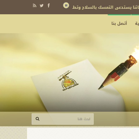
نائنا يستدعي التمسك بالسلاح وتطويره لردع كل من يريد بنا شراً
ة
أتصل بنا