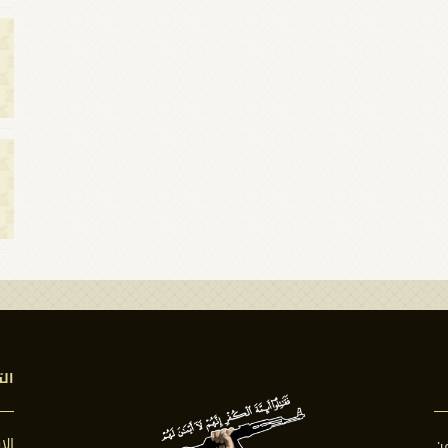
الت
ال
ن