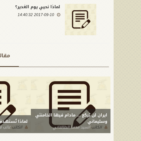
لماذا نحيي يوم الغدير؟
2017-09-10 14:40:32
مقال
ايران لن تركع ... مادام فيها الخامنئي
وسليماني
لماذا تُستهدف
الكاتب
السيد محمد الطالقاني
الكاتب
غالب ق