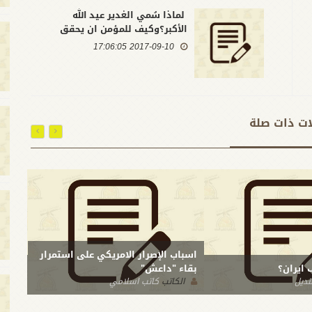
لماذا سُمي الغدير عيد الله
الأكبر؟وكيف للمؤمن ان يحقق
اهداف الغدير؟
2017-09-10 17:06:05
ات ذات صلة
اسباب الإصرار الامريكي على استمرار
 ايران؟
بقاء "داعش"
أميرك
نديل
الكاتب
كاتب اسلامي
ال