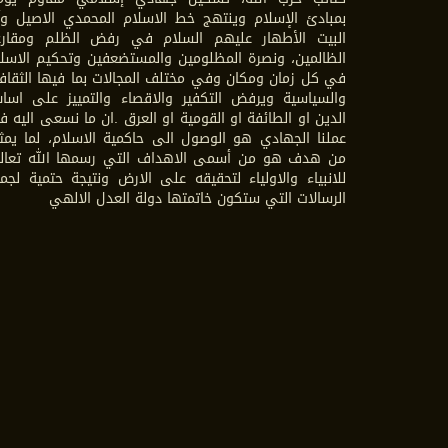
بمبادئ الإسلام وينتهج خط الاسلام المحمدي الاصيل وآ
البيت الأطهار عليهم السلام في رفض الظلم ومقارع
الظالمين، ونصرة المظلومين والمستضعفين وتحكيم الاسل
في كل زمان ومكان وفي مختلف المجالات بما فيها الثقاف
والسياسية ويرفض التكفير والاقصاء والتمييز على اسا
الدين او الطائفة او القومية او العرق .ان ما نسعى اليه 
عملنا الجهادي هو الوصول الى حاكمية الاسلام، لما يمث
من هدف هو من أسمى الاهداف التي رسمها الله تعال
للانبياء والاولياء لتحقيقه على الارض ونتيجة حتمية لجم
الرسالات التي ستكون خاتمتها دولة العدل الالهي