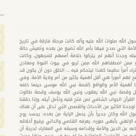
سول الله صلوات الله عليه وآله كانت مرحلة فارقة في تاريخ
 الأمة التي صدح فيها بأمر الله تضيع من بعده وتعيش حالة
ن قبله وجدنا أنهم لم يتركوا خلافة أممهم للمجهول، وكانت
أو ممن اصطفاهم الله ممن تربو في بيوت النبوة ومعادن
رك أمراً عظيما كهذا ليتحكم فيه ... الخلق دون أن يكون قد
هم أموراً هي أقل أهمية بكثير من أمر ولاية الأمة. وفي
لنا أهمية الأمر والواقع كقصة نبي الله موسى حينما خلفه
عيل وقصة نبي الله يعقوب ونبي الله يوسف وقصة طالوت
القرآن الجواب الشافي لمن فتح قلبه وتأمل آيته. وإذا دققنا
 لوجدنا الكثير من الأحداث والقصص التي تدلل على أن هناك
 الله وكان جديراً بأن يحمل الراية من بعده. يجسد روح
ء الإلهي بأبهى صوره. يعرفه القاصي والداني برفيع أخلاقه
ه عن الدين والأمة وإقدامه وسبقه في المعارك لدرجة أن
فيه من الأحاديث المتواترة ما لم يروَ في غيره، منها حديث