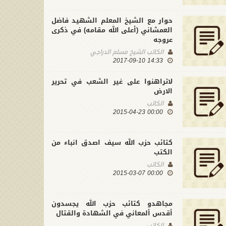
حوار مع الشيخ المعلم الشهيد فاضل
العمشاني (أعلى الله مقامه) في ذكرى
عروجه
الكاتب
الشيخ مسلم الدراجي
14:33 2017-09-10
لاتراهنوا على غير الشعب في تحرير
الارض
الكاتب
00:00 2015-04-23
كتائب حزب الله سيف اصدق انباء من
الكتب
الكاتب
00:00 2015-03-07
لماذا سُمي الغدير عيد الله الأكبر؟
ا وحزب الله في عقود من الحرب
وكيف للمؤمن ان يحقق اهداف
مجاهدو كتائب حزب الله يجسدون
كاتب
ناصر قنديل
الغدير؟
الكاتب
كاتب اسلامي
أقدس ألمعاني في الشهادة والقتال
الكاتب