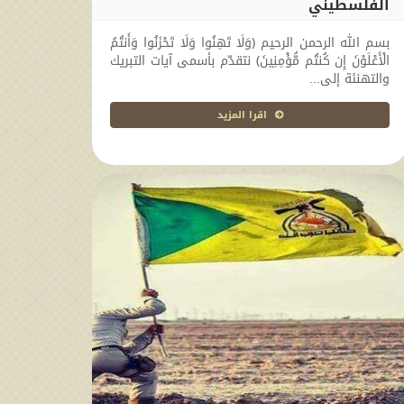
الفلسطيني
2026-07-20 19:42:46
بسم الله الرحمن الرحيم ﴿وَلَا تَهِنُوا وَلَا تَحْزَنُوا وَأَنتُمُ
الْأَعْلَوْنَ إِن كُنتُم مُّؤْمِنِينَ﴾ نتقدّم بأسمى آيات التبريك
والتهنئة إلى...
اقرا المزيد