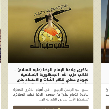
بذكرى ولادة الإمام الرضا (عليه السلام) ..
كتائب حزب الله: الجمهورية الإسلامية
نموذج عملي لنهج الثبات والاعتماد على
الله في مواجهة ضغوط قوى الاستكبار
العالمي
يَّ
بسمِ اللهِ الرحمنِ الرحيمِ في أفياءِ الذكرى العطرةِ
دِ
لولادةِ الإمامِ عليِّ بنِ موسى الرضا (عليهِ السلامُ)،
2026-04-29 17:35:14
تستحضرُ الأمةُ معانيَ الهدايةِ الر...