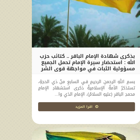
بذكرى شهادة الإمام الباقر .. كتائب حزب
الله : استحضار سيرة الإمام تحمل الجميع
مسؤولية الثبات في مواجهة قوى الشر
2026-05-24 19:10:54
بسمِ اللهِ الرحمنِ الرحيمِ في السابعِ منْ ذي الحجةِ،
تستذكرُ الأمةُ الإسلاميةُ ذكرى استشهادِ الإمامِ
محمدِ الباقرِ (عليهِ السلامُ)، الإمامِ الذي وا...
اقرا المزيد