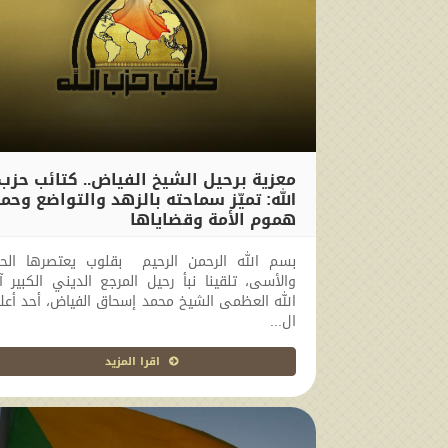
معزية برحيل الشيخ الفياض.. كتائب حزب
الله: تميّز سماحته بالزهد والتواضع وحم
هموم الأمة وقضاياها
2026-06-04 20:33:00
بسم الله الرحمن الرحيم بقلوب يعتصرها الحز
والأسى، تلقينا نبأ رحيل المرجع الديني الكبير آ
الله العظمى الشيخ محمد إسحاق الفياض، أحد أعل
ال...
اقرا المزيد