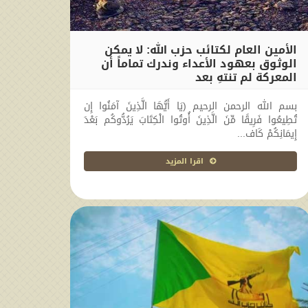
الأمين العام لكتائب حزب الله: لا يمكن
الوثوق بعهود الأعداء وندرك تماماً أن
المعركة لم تنتهِ بعد
2026-06-17 17:01:14
بسم الله الرحمن الرحيم (يَا أَيُّهَا الَّذِينَ آمَنُوا إِن
تُطِيعُوا فَرِيقًا مِّنَ الَّذِينَ أُوتُوا الْكِتَابَ يَرُدُّوكُم بَعْدَ
إِيمَانِكُمْ كَاف...
اقرا المزيد