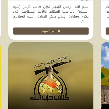
الظلم
كر
بسم الله الرحمن الرحيم نعزي صاحب الزمان (عليه
2026-04-14 19:13:37
ين
السلام)، ومراجعنا العظام، والأمة الإسلامية، ​في
ة،
ذكرى شهادةِ الإمامِ جعفرٍ الصادقِ (عليه السلام)،
ونحن...
اقرا المزيد