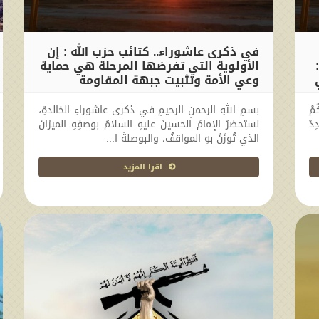
في ذكرى عاشوراء.. كتائب حزب الله : إن
الأولوية التي تفرضها المرحلة هي حماية
وعي الأمة وتثبيت جبهة المقاومة
2026-06-26 11:39:41
مْ
بسمِ اللهِ الرحمنِ الرحيمِ في ذكرى عاشوراءِ الخالدةِ،
ِدْ
نستحضرُ الإمامَ الحسينَ عليهِ السلامُ بوصفِهِ الميزانَ
الذي تُوزَنُ بهِ المواقفُ، والبوصلةَ ا...
اقرا المزيد