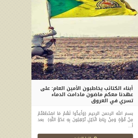
أبناء الكتائب يخاطبون الأمين العام: على
عهدنا معكم ماضون مادامت الدماء
تسري في العروق
2026-04-18 18:05:16
بسم الله الرحمن الرحيم (وَأَعِدُّوا لَهُمْ مَا اسْتَطَعْتُمْ
مِنْ قُوَّةٍ وَمِنْ رِبَاطِ الْخَيْلِ تُرْهِبُونَ بِهِ عَدُوَّ اللَّهِ) بعد
أ...