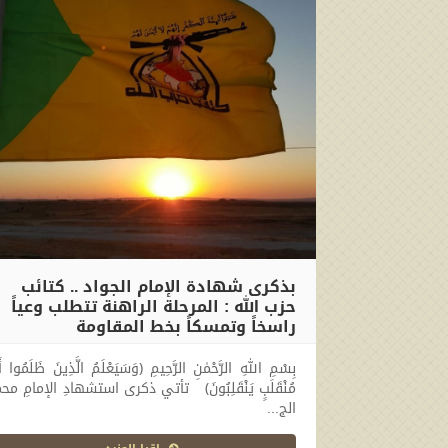
بذكرى شهادة الإمام الجواد .. كتائب
حزب الله : المرحلة الراهنة تتطلب وعياً
راسخاً وتمسكاً بخط المقاومة
2026-05-16 16:39:57
بِسْمِ اللهِ الرَّحْمٰنِ الرَّحِيمِ ﴿وَسَيَعْلَمُ الَّذِينَ ظَلَمُوا أَ
مُنْقَلَبٍ يَنْقَلِبُونَ﴾ تأتي ذكرى استشهادِ الإمامِ محم
الج...