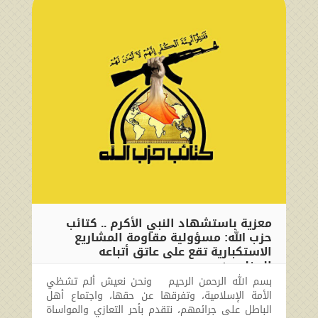
معزية باستشهاد النبي الأكرم .. كتائب
حزب الله: مسؤولية مقاومة المشاريع
الاستكبارية تقع على عاتق أتباعه
المخلصين
بسم الله الرحمن الرحيم ونحن نعيش ألم تشظي
2024-09-02 11:47:09
الأمة الإسلامية، وتفرقها عن حقها، واجتماع أهل
الباطل على جرائمهم، نتقدم بأحر التعازي والمواساة