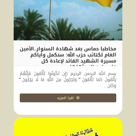
مخاطبا حماس بعد شهادة السنوار..الأمين
العام لكتائب حزب الله: سنكمل وأياكم
مسيرة الشهيد القائد لإعادة كل
فلسطين إلى أهلها
بسم الله الرحمن الرحيم (إِن تَكُونُوا تَأْلَمُونَ فَإِنَّهُمْ
2024-10-18 19:00:47
يَأْلَمُونَ كَمَا تَأْلَمُونَ ۖ وَتَرْجُونَ مِنَ اللَّهِ مَا لَا يَرْجُونَ ۗ
وَكَانَ...
اقرا المزيد