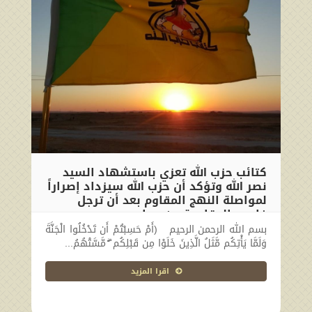
كتائب حزب الله تعزي باستشهاد السيد
نصر الله وتؤكد أن حزب الله سيزداد إصراراً
لمواصلة النهج المقاوم بعد أن ترجل
فارس المقاومة عن جواده
بسم الله الرحمن الرحيم (أَمْ حَسِبْتُمْ أَن تَدْخُلُوا الْجَنَّةَ
2024-09-28 21:22:15
وَلَمَّا يَأْتِكُم مَّثَلُ الَّذِينَ خَلَوْا مِن قَبْلِكُم ۖ مَّسَّتْهُمُ...
اقرا المزيد