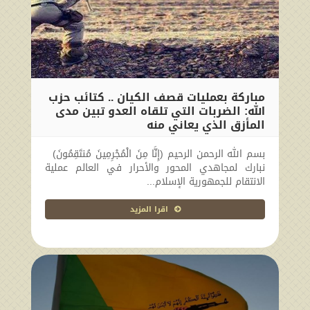
مباركة بعمليات قصف الكيان .. كتائب حزب
الله: الضربات التي تلقاه العدو تبين مدى
المأزق الذي يعاني منه
2024-10-01 22:41:14
بسم الله الرحمن الرحيم (إِنَّا مِنَ الْمُجْرِمِينَ مُنتَقِمُونَ)
نبارك لمجاهدي المحور والأحرار في العالم عملية
الانتقام للجمهورية الإسلام...
اقرا المزيد