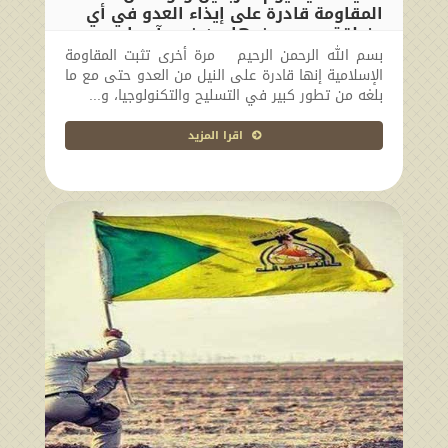
المقاومة قادرة على إيذاء العدو في أي
منطقة موجود فيها من غرب آسيا
بسم الله الرحمن الرحيم مرة أخرى تثبت المقاومة
2024-08-25 21:26:34
الإسلامية إنها قادرة على النيل من العدو حتى مع ما
بلغه من تطور كبير في التسليح والتكنولوجيا، و...
اقرا المزيد