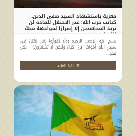
معزية باستشهاد السيد صفي الدين..
كتائب حزب الله: غدر الاحتلال للقادة لن
يزيد المجاهدين إلا إصرارًا لمواجهة قتلة
الأنبياء
بسم الله الرحمن الرحيم (وَلَا تَقُولُوا لِمَن يُقْتَلُ فِي
2024-10-24 10:12:06
سَبِيلِ اللَّهِ أَمْوَاتٌ ۚ بَلْ أَحْيَاءٌ وَلَـٰكِن لَّا تَشْعُرُونَ) بكل
فخر...
اقرا المزيد