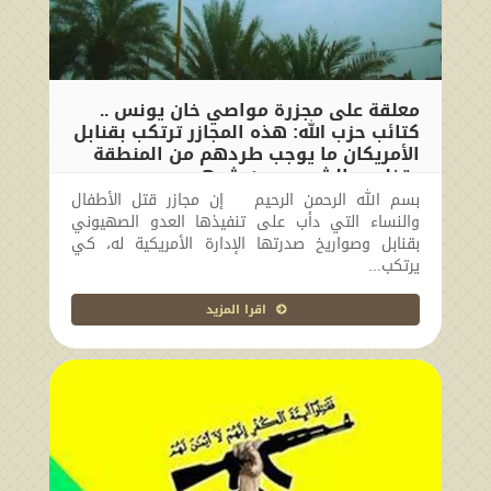
معلقة على مجزرة مواصي خان يونس ..
كتائب حزب الله: هذه المجازر ترتكب بقنابل
الأمريكان ما يوجب طردهم من المنطقة
وتخليص الشعوب من شرهم
بسم الله الرحمن الرحيم إن مجازر قتل الأطفال
2024-09-10 17:33:18
والنساء التي دأب على تنفيذها العدو الصهيوني
بقنابل وصواريخ صدرتها الإدارة الأمريكية له، كي
يرتكب...
اقرا المزيد