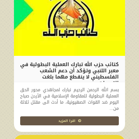
كتائب حزب الله تبارك العملية البطولية في
معبر اللنبي وتؤكد أن دعم الشعب
الفلسطيني لا ينقطع مهما بلغت
التحديات
بسم الله الرحمن الرحيم نبارك لمجاهدي محور الحق
2024-09-08 14:03:30
العملية البطولية للمقاومة الإسلامية في الأردن صباح
اليوم ضد القوات الصهيونية، ما أدت الى مقتل ثلاثة
من...
اقرا المزيد