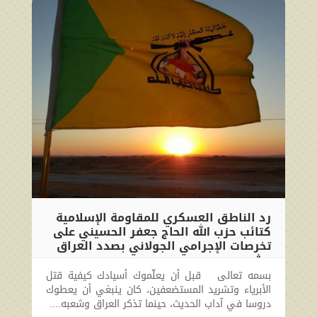
رد الناطق العسكري للمقاومة الإسلامية
كتائب حزب الله الحاج جعفر الحسيني على
تخرصات الإجرامي الجولاني بصدد العراق
وشعبه
بسمه تعالى قبل أن يعلّموك أسيادك كيفية قتل
2024-12-05 22:55:29
الأبرياء وتشريد المستضعفين، كان ينبغي أن يعطوك
دروسا في آداب الحديث، حينما تذكر العراق وشعبه....