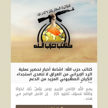
كتائب حزب الله: اشاعة أخبار تحضير عملية
الرد الإيراني من العراق لا تتعدى استجداء
الكيان الصهيوني المزيد من الدعم
الأمريكي
بِسْمِ اللَّـهِ الرَّحْمَـٰنِ الرَّحِيمِ (وَمَن يَفْعَلْ ذَٰلِكَ عُدْوَانًا
2024-11-07 18:50:09
وَظُلْمًا فَسَوْفَ نُصْلِيهِ نَارًا) إن الأصل الواضح في
هذه...