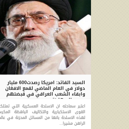
السيد القائد: امريكا رصدت600 مليار
دولار في العام الماضي لقمع الافغان
وابقاء الشعب العراقي في قبضتهم
ودعم الصهاينة
اعتبر سماحته ان الاسلحة العسكرية التي تمتلك
2010-09-04 00:00:00
القوى الاستكبارية والتكاليف الباهظة المكرس
لهذه الاسلحة بانها من المسائل المحزنة في عالم
الراهن مشيرا...