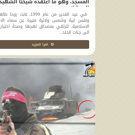
المسجد، وهو ما اعتقده شيخنا الشهيد
العمشاني
في عيد الغدير من عام 1999، غابت روحا 
2017-09-10 15:25:35
ونفس ابية وشمس ولائية منيرة عن سماء الام
الاسلامية، لترتقي بمصداق نهجها وصحة اختياره
الى جنات الخلد...
اقرا المزيد