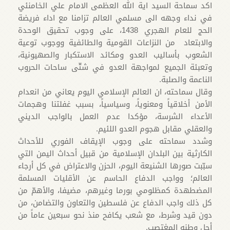
اكد سماحة السيد اية الله العظمى الامام علي الخامنئي
في نداء وجهه الى مسلمي العالم تزامنا مع اداء فريضة
الحج للعام الهجري 1438، على وجوب تحقيق الوحدة
والابتعاد من النزاعات القومية والطائفية ووجوب توعية
الشعوب بأساليب العدو ومكائد الاستكبار والصهيونية،
وتعبئة الجميع لمواجهة العدو في شتّی ساحات الحروب
الناعمة والصلبة.
وقال سماحته، ان العالم الإسلامي الیوم يعاني من انعدام
الأمن أخلاقياً ومعنوياً، وسیاسياً، بسبب غفلتنا وهجمات
الأعداء الشرسة، مؤكدا عدم العمل بالواجب الدیني
والعقلي مقابل هجوم العدو اللئیم.
وشدد سماحته على وجوب الإيقاف الفوري للأحداث
الكارثية بين البلدان الإسلامية من قبيل أحداث اليمن التي
سبّبت صورها الشنيعة اليوم، الحزن والاعتراض في كل أرجاء
العالم؛ وواجب الدفاع الحاسم عن الأقليات المسلمة
المضطهدة كمظلومي بورما وغيرهم، مضيفا، والأهمّ من
كل ذلك واجب الدفاع عن فلسطين والتعاون والتضامن، من
دون قيد وشرط، مع شعب يكافح منذ نحو سبعين عاماً من
أجل وطنه المغتصب.