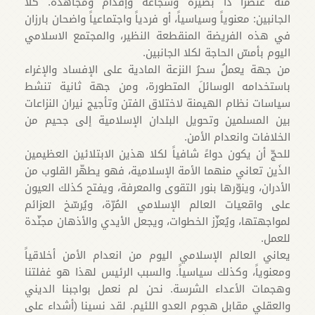
منه عنصراً ذا بصیرة وشجاعة وإقدام ومجاهدة. کلا
الجانبین: معنوياً وسیاسياً، أو فردياً واجتماعياً واضحان بارزان
في هذه الفریضة المنقطعة النظیر، والمجتمع الاسلامي
الیوم بأمسّ الحاجة لکلا الجانبین.
من جهة یعملُ سحرُ النزعة المادیة علی الإفساد والإغراء
باستخدامه الوسائلَ المتطورة، ومن جهة ثانیة تنشط
سیاسات نظام الهیمنة لاختلاق الفتن وتأجیج نیران النزاعات
بین المسلمین وتحویل البلدان الإسلامیة إلی جحیم من
الخلافات وانعدام الأمن.
للحجّ أن یکون دواءً شافیاً لکلا هذین الابتلائین العظیمین
الذَین تعاني منهما الأمة الإسلامیة، فهو یطهّر القلوب من
الأدران، وینوّرها بنور التقوى والمعرفة، ویفتح کذلك العیون
على واقعیات العالم الإسلامي المُرّة، ویُرسّخ العزائم
لمواجهتها، ویُعزّز الخطوات، ویجعل الأیدي والأذهان مجنّدة
للعمل.
یعاني العالم الإسلامي الیوم من انعدام الأمن أخلاقياً
ومعنوياً، وكذلك سیاسياً. والسبب الرئیس لهذا هو غفلتنا
وهجمات الأعداء الشرسة. نحن لم نعمل بواجبنا الدیني
والعقلي مقابل هجوم العدو اللئیم. لقد نسینا (أشداء على