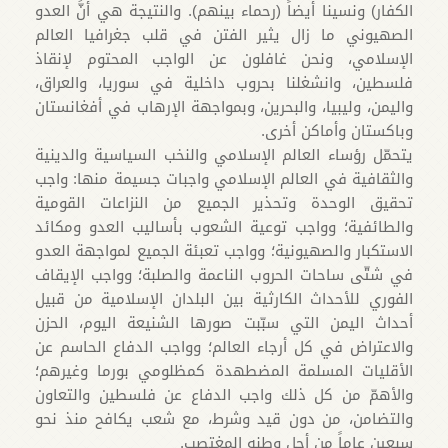
الکفار) ونسینا أیضاً (رحماء بینهم). والنتیجة هي أنَّ العدو
الصهیوني ما زال یثیر الفتن في قلب جغرافیا العالم
الإسلامي، ونحن غافلون عن الواجب المحتوم لإنقاذ
فلسطین، وانشغلنا بحروب داخلیة في سوریا، والعراق،
والیمن، ولیبیا، والبحرین، وبمواجهة الإرهاب في أفغانستان
وباکستان وأماکن أخرى.
يتحمّل رؤساء العالم الإسلامي والنخب السياسية والدينية
والثقافية في العالم الإسلامي واجبات جسيمة منها: واجب
تحقيق الوحدة وتحذير الجميع من النزاعات القومية
والطائفية؛ وواجب توعية الشعوب بأساليب العدو ومكائد
الاستكبار والصهيونية؛ وواجب تعبئة الجميع لمواجهة العدو
في شتّی ساحات الحروب الناعمة والصلبة؛ وواجب الإيقاف
الفوري للأحداث الكارثية بين البلدان الإسلامية من قبيل
أحداث اليمن التي سبّبت صورها الشنيعة اليوم، الحزن
والاعتراض في كل أرجاء العالم؛ وواجب الدفاع الحاسم عن
الأقليات المسلمة المضطهدة كمظلومي بورما وغيرهم؛
والأهمّ من كل ذلك واجب الدفاع عن فلسطين والتعاون
والتضامن، من دون قيد وشرط، مع شعب يكافح منذ نحو
سبعين عاماً من أجل وطنه المغتصب.