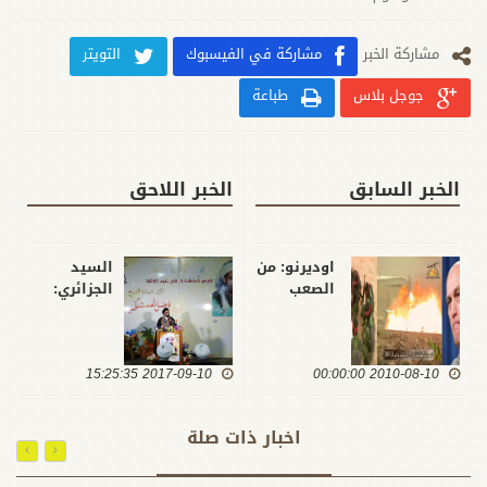
مشارکة الخبر
مشاركة في الفيسبوك
التويتر
جوجل بلاس
طباعة
الخبر السابق
الخبر اللاحق
اوديرنو: من
السيد
الصعب
الجزائري:
تعقب قيادة
نطمئن على
وسبل
النصر
تمويل
ودوامه اذا
2010-08-10 00:00:00
كتائب حزب
2017-09-10 15:25:35
تحلى
الله
المقاتلون
بروح
اخبار ذات صلة
المسجد،
وهو ما
اعتقده