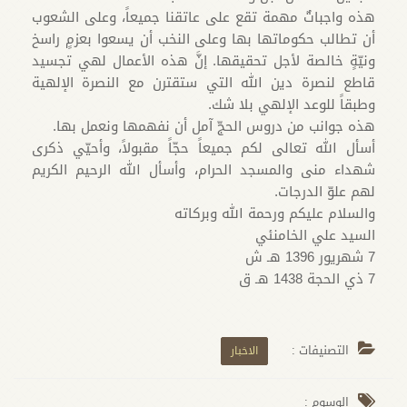
هذه واجباتٌ مهمة تقع على عاتقنا جميعاً، وعلى الشعوب
أن تطالب حكوماتها بها وعلى النخب أن يسعوا بعزمٍ راسخ
ونيّةٍ خالصة لأجل تحقيقها. إنَّ هذه الأعمال لهي تجسيد
قاطع لنصرة دين الله التي ستقترن مع النصرة الإلهية
وطبقاً للوعد الإلهي بلا شك.
هذه جوانب من دروس الحجّ آمل أن نفهمها ونعمل بها.
أسأل الله تعالى لكم جميعاً حجّاً مقبولاً، وأحيّي ذكرى
شهداء منى والمسجد الحرام، وأسأل الله الرحيم الكريم
لهم علوّ الدرجات.
والسلام عليكم ورحمة الله وبركاته
السيد علي الخامنئي
7 شهريور 1396 هـ ش
7 ذي الحجة 1438 هـ ق
التصنيفات :
الاخبار
الوسوم :