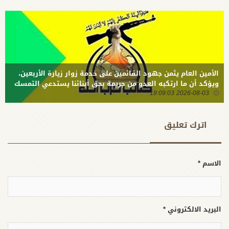
شيخنا
الشهيد
العمشاني
الأمين العام يثمن جهود القائمين على خدمة زوار زيارة الأربعين،
ويؤكد أن ما ارتكبه العدو من جريمة بحق أبنائنا يستدعي التمسك
2026-08-03 19:09:03
بالسلاح وتطويره لردع كل من يريد بنا شراً
اترك تعلیق
الاسم *
البريد الالكتروني *