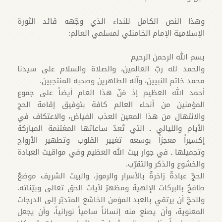
وهذا النص الكامل للنداء الذي وجّهه قائد الثورة
الإسلامية الإمام الخامنئي لمسلمي العالم:
بسم الله الرحمن الرحیم
والحمد لله ربّ العالمین، والصلاة والسلام علی سیدنا
محمد خاتم النبیین، وآله الطاهرین وصحبه المنتجبین.
أحمد الله العظیم إذ مَنّ هذا العام أیضاً على جموع
المؤمنین من أنحاء العالم کافة بتوفیق إقامة الحج
والانتهال من هذا المعین العذب الفیاض، والاعتكاف في
الأیام واللیالي ـ التي تُعدّ ساعاتها المغتنمة المبارکة
إکسیراً معجزاً بوسعه تغییر القلوب وتطهیر الأرواح
وتجمیلها ـ في جوار بیت الله العظیم وفي مواقیت العبادة
والخشوع والذکر والتقرّب.
الحجّ عبادةٌ زاخرةٌ بالأسرار والرموز، والبیت الشریف موضعٌ
طافحٌ بالبرکات الإلهیة ومظهرٌ لآیات الحق تعالى وبیّناته.
وللحجّ أن یرتقي بالعبد المؤمن الخاشع المتدبّر إلى الدرجات
المعنویة، وأن یصنع منه إنساناً سامیاً نورانیاً، وأن يجعل