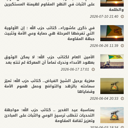
على الثبات في النهج المقاوم لهيمنة المستكبرين
والظلمة
21:40 2026-07-10
في ذكرى عاشوراء.. كتائب حزب الله : إن الأولوية
التي تفرضها المرحلة هي حماية وعي الأمة وتثبيت
جبهة المقاومة
11:39 2026-06-26
الأمين العام لكتائب حزب الله: لا يمكن الوثوق
بعهود الأعداء وندرك تماماً أن المعركة لم تنتهِ بعد
17:01 2026-06-17
معزية برحيل الشيخ الفياض.. كتائب حزب الله: تميّز
سماحته بالزهد والتواضع وحمل هموم الأمة
وقضاياها
20:33 2026-06-04
بمناسبة عيد الغدير .. كتائب حزب الله: مواجهة
التحديات تتطلب ترسيخ الوعي والثبات على المبادئ
وتعزيز ثقافة المقاومة
18:34 2026-06-03