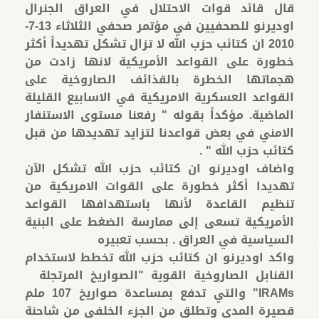
قال قائد قوات الاحتلال في العراق الجنرال
اوديرنو للصحفيين في مؤتمر صحفي الثلاثاء 13-7-
2010 ان كتائب حزب الله لا تزال تشكل تهديداً أكثر
خطورة على القواعد الأمريكية لانها زادت من
هجماتها الخطرة بالقذائف الصاروخية على
القواعد العسكرية الامريكية في الاسابيع القليلة
الماضية. مؤكداً بقوله " رفعنا مستوى الاستنفار
الامني في بعض قواعدنا لتزايد تهديدها من قبل
كتائب حزب الله " .
واضاف اوديرنو ان كتائب حزب الله تشكل الآن
تهديدا أكثر خطورة على القوات الامريكية من
تنظيم القاعدة لأنها باستهدافها القواعد
الأمريكية تسعى إلى ممارسة الضغط على البنية
السياسية في العراق . بحسب تعبيره
واكد اوديرنو ان كتائب حزب الله تخطط لاستخدام
القنابل الصاروخية القوية "الصواريخ المرتجلة
IRAMs" والتي تدفع بمساعدة صواريخ 107 ملم
قصيرة المدى وتطلق من الجزء الخلفي من شاحنة