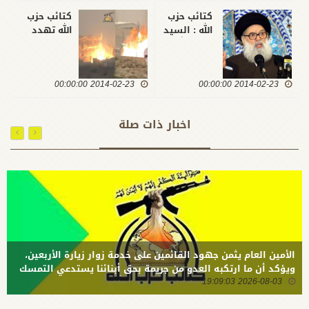
كتائب حزب
كتائب حزب
الله : السيد
الله تهدد
فضل الله
الاحتلال:
كان مدافعاً
سنحول
صلباً عن
سفارتكم
2014-02-23 00:00:00
المقاومة
2014-02-23 00:00:00
وقواعدكم
الاسلامية
الى ركام
في لبنان
وانكم في
اخبار ذات صلة
وفلسطين
جهالة من
والعراق
قدراتنا
الأمين العام يثمن جهود القائمين على خدمة زوار زيارة الأربعين،
ويؤكد أن ما ارتكبه العدو من جريمة بحق أبنائنا يستدعي التمسك
2026-08-03 19:09:03
بالسلاح وتطويره لردع كل من يريد بنا شراً