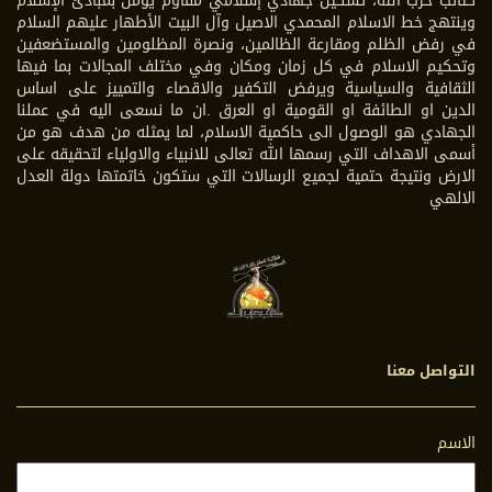
كتائب حزب الله، تشكيل جهادي إسلامي مقاوم يؤمن بمبادئ الإسلام
وينتهج خط الاسلام المحمدي الاصيل وآل البيت الأطهار عليهم السلام
في رفض الظلم ومقارعة الظالمين، ونصرة المظلومين والمستضعفين
وتحكيم الاسلام في كل زمان ومكان وفي مختلف المجالات بما فيها
الثقافية والسياسية ويرفض التكفير والاقصاء والتمييز على اساس
الدين او الطائفة او القومية او العرق .ان ما نسعى اليه في عملنا
الجهادي هو الوصول الى حاكمية الاسلام، لما يمثله من هدف هو من
أسمى الاهداف التي رسمها الله تعالى للانبياء والاولياء لتحقيقه على
الارض ونتيجة حتمية لجميع الرسالات التي ستكون خاتمتها دولة العدل
الالهي
التواصل معنا
الاسم