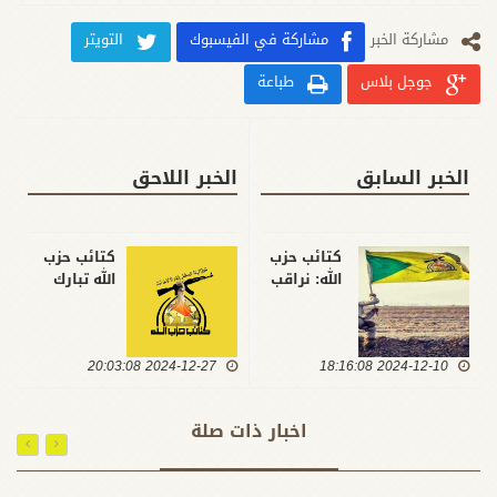
مشارکة الخبر
مشاركة في الفيسبوك
التويتر
جوجل بلاس
طباعة
الخبر السابق
الخبر اللاحق
كتائب حزب
كتائب حزب
الله: نراقب
الله تبارك
الوضع في
للشعب
سوريا
اليمني
وننتظر بروز
العمليات
2024-12-10 18:16:08
جهات يمكن
2024-12-27 20:03:08
العسكرية
التفاهم
ضد الكيان
معها على
الصهيوني
اخبار ذات صلة
أساس
في يافا
المقاومة
المحتلة
والقضية
وداعميه في