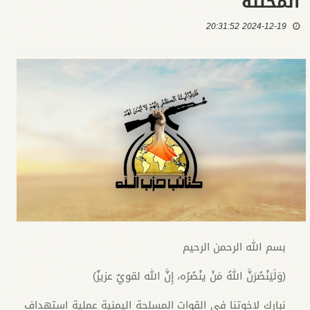
المحتلة
2024-12-19 20:31:52
بسم الله الرحمن الرحيم
(وَلَيَنْصُرَنَّ اللهُ مَنْ ينْصُرُه، إِنَّ الله لقويٌ عزيزٌ)
نبارك لإخوتنا في القوات المسلحة اليمنية عملية استهداف