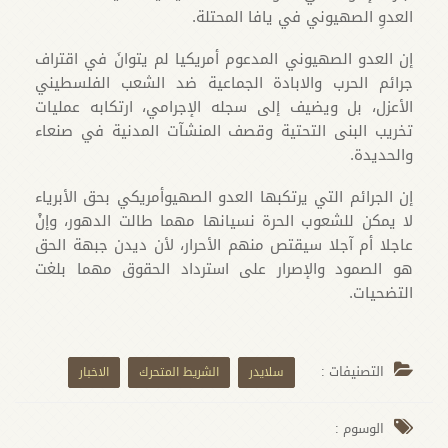
العدوِ الصهيوني في يافا المحتلة.
إن العدو الصهيوني المدعوم أمريكيا لم يتوانَ في اقتراف
جرائم الحرب والابادة الجماعية ضد الشعب الفلسطيني
الأعزل، بل ويضيف إلى سجله الإجرامي، ارتكابه عمليات
تخريب البنى التحتية وقصف المنشآت المدنية في صنعاء
والحديدة.
إن الجرائم التي يرتكبها العدو الصهيوأمريكي بحق الأبرياء
لا يمكن للشعوب الحرة نسيانها مهما طالت الدهور، وإنْ
عاجلا أم آجلا سيقتص منهم الأحرار، لأن ديدن جبهة الحق
هو الصمود والإصرار على استرداد الحقوق مهما بلغت
التضحيات.
التصنيفات :
سلايدر
الشريط المتحرك
الاخبار
الوسوم :