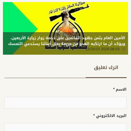
الفلسطينية
البحر العربي
الأمين العام يثمن جهود القائمين على خدمة زوار زيارة الأربعين،
ويؤكد أن ما ارتكبه العدو من جريمة بحق أبنائنا يستدعي التمسك
2026-08-03 19:09:03
بالسلاح وتطويره لردع كل من يريد بنا شراً
اترك تعلیق
الاسم *
البريد الالكتروني *