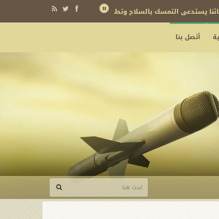
نائنا يستدعي التمسك بالسلاح وتطويره لردع كل من يريد بنا شراً
ة
أتصل بنا