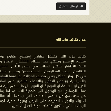
ارسال التعليق
حول كتائب حزب الله
كتائب حزب الله، تشكيل جهادي إسلامي مقاوم يؤم
بمبادئ الإسلام وينتهج خط الاسلام المحمدي الاصيل وآ
البيت الأطهار عليهم السلام في رفض الظلم ومقارع
الظالمين، ونصرة المظلومين والمستضعفين وتحكيم الاسل
في كل زمان ومكان وفي مختلف المجالات بما فيها الثقاف
والسياسية ويرفض التكفير والاقصاء والتمييز على اسا
الدين او الطائفة او القومية او العرق .ان ما نسعى اليه 
عملنا الجهادي هو الوصول الى حاكمية الاسلام، لما يمث
من هدف هو من أسمى الاهداف التي رسمها الله تعال
للانبياء والاولياء لتحقيقه على الارض ونتيجة حتمية لجم
الرسالات التي ستكون خاتمتها دولة العدل الالهي