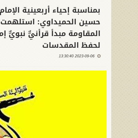
بمناسبة إحياء أربعينية الإمام
حسين الحميداوي: استلهمت ال
المقاومة مبدأ قرأنيٌّ نبويٌّ إم
لحفظ المقدسات
2023-09-06 13:30:40