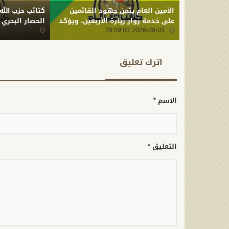
الأمين العام يثمن جهود القائمين
كتائب حزب الله
على خدمة زوار زيارة الأربعين، ويؤكد
الحصار البحري
2026-08-03 19:09:03
أن ما ارتكبه العدو من جريمة بحق
2026-07-20 22:01:23
أبنائنا يستدعي التمسك بالسلاح
وتطويره لردع كل من يريد بنا شراً
اترك تعلیق
الاسم *
التعليق *