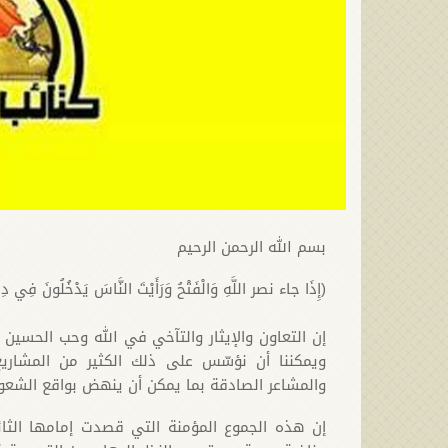
بسم الله الرحمن الرحيم
(إِذَا جاء نصر اللَّهِ وَالْفَتْحُ وَرَأَيْتَ النَّاسَ يَدْخُلُونَ فِي دِين
إن التعاون والإيثار والتآخي في الله وحب الحسين (
ويمكننا أن نؤسّس على ذلك الكثير من المشاريع
والمشاعر الصادقة بما يمكن أن ينهض بواقع الشعوب
إن هذه الجموع المؤمنة التي قصدت إمامها الثا