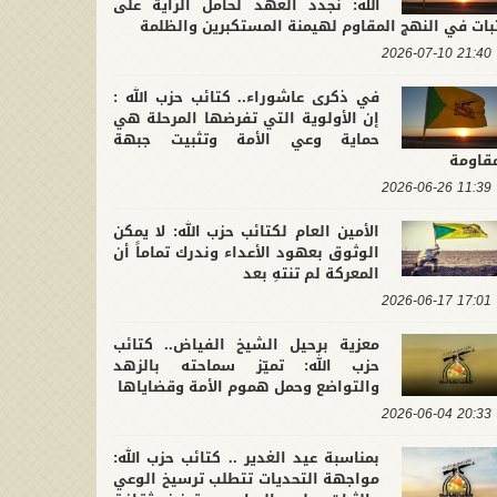
الله: نجدد العهد لحامل الراية على
بات في النهج المقاوم لهيمنة المستكبرين والظلمة
21:40 2026-07-10
في ذكرى عاشوراء.. كتائب حزب الله :
إن الأولوية التي تفرضها المرحلة هي
حماية وعي الأمة وتثبيت جبهة
مقاومة
11:39 2026-06-26
الأمين العام لكتائب حزب الله: لا يمكن
الوثوق بعهود الأعداء وندرك تماماً أن
المعركة لم تنتهِ بعد
17:01 2026-06-17
معزية برحيل الشيخ الفياض.. كتائب
حزب الله: تميّز سماحته بالزهد
والتواضع وحمل هموم الأمة وقضاياها
20:33 2026-06-04
بمناسبة عيد الغدير .. كتائب حزب الله:
مواجهة التحديات تتطلب ترسيخ الوعي