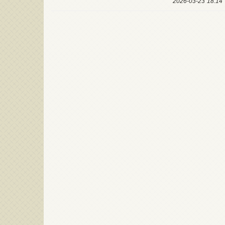
18:14 2026-03-23
لتشييع التاريخي لقائد محور
في ذكرى عاشوراء.. كتائب حزب الله :
ومة.. الأمين العام لكتائب حزب
إن الأولوية التي تفرضها المرحلة ه
2026-07-10 21:4
 نجدد العهد لحامل الراية على
2026-06-26 11:39:41
حماية وعي الأمة وتثبيت جبهة
ت في النهج المقاوم لهيمنة
المقاومة
كبرين والظلمة