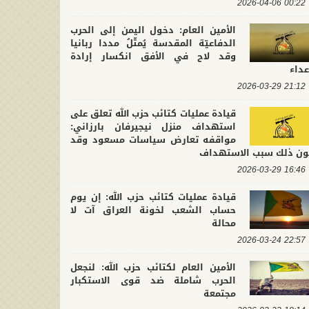
00:22 2026-04-06
الأمين العام: دخول اليمن إلى الحرب
الدفاعيّة المقدسة يُمثّلُ مددا ربانيا
وقد لاح في الأفق انكسار إرادة
عداء
21:12 2026-03-29
قيادة عمليات كتائب حزب الله تعلق على
استهداف منزل نيجيرفان بارزاني:
مواقفه تعارض سياسات مسعود وقد
ون ذلك سبب الاستهداف
16:46 2026-03-29
قيادة عمليات كتائب حزب الله: إن يوم
حساب الشعب لخونة العراق آت لا
محالة
22:57 2026-03-24
الأمين العام لكتائب حزب الله: لنجعل
الحرب شاملة ضد قوى الاستكبار
مجتمعة