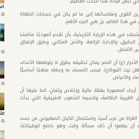
ي تُتقن قراءة هذا الحدث العظيم.
ال
وازين القوى ومقاساتها إلى ما لم يكن في حسابات الطغاة
ٌ في هذا العالم، بل هي الجزء الأهم.
متجسّد في هذه الزيارة التاريخية، بأن نقدم أنموذجًا منافسًا
الدقيق، والإدارة الرائعة، والأمن المثالي، وطرق الإنفاق
لى الأفضل.
حرار (ع) أن النصر يمكن تحقيقه بطرق لا يتوقعها الأعداء،
ا أهل بيت النبوة(ع)، فيجب التمسك به وجعله منهجًا أساسيًّا
اء والأعراض.
رجاء المعمورة بهمّة عالية وإخلاص وتفانٍ، كما عليها أن
غربية الظالمة، ولاسيما الشعوب الافريقية التي بدأت
ال
 الغزاة من غرب آسيا، واستئصال الكيان الصهيوني من جسد
عداء أن يعلموا أن ذلك مسألة وقت، وهو خاضع لتوقيتاتنا،