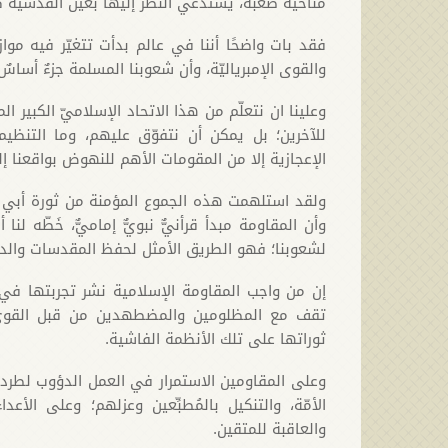
مناخية صعبة، يستدعي النظر إليها بعين القدسية ك
فقد بات واضحًا أننا في عالم بدأت تتغيّر فيه م
والقوى الإمبرياليّة، وأن شعوبنا المسلمة جزءٌ أساس
وعلينا ان نتعلّم من هذا الاتحاد الإسلاميّ الكبير ال
للآخرين؛ بل يمكن أن نتفوّق عليهم، وما التنظيم 
الإعجازية إلا من المقومات الأهم للنهوض بواقعنا إ
ولقد استلهمت هذه الجموع المؤمنة من ثورة أبي الأ
وأن المقاومة مبدأ قرأنيٌّ نبويٌّ إماميٌّ، خَطّه لن
لشعوبنا؛ فهو الطريق الأمثل لحفظ المقدسات والدم
إن من واجب المقاومة الإسلامية نشر تجربتها في أ
تقف مع المظلومين والمضطهدين من قبل القوى ال
ثوراتها على تلك الأنظمة الفاشية.
وعلى المقاومين الاستمرار في العمل الدؤوب لطرد
الأمّة، والتنكيل بالمُطبِّعين وعزلهم؛ وعلى الأ
والعاقبة للمتقين.