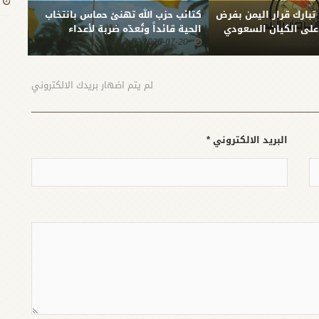
 تبارك قرار اليمن بفرض
كتائب حزب الله تهنئ حماس بانتخاب
بعد ا
 على الكيان السعودي
الحية قائداً وتُعدّه ضربة لأعداء
المقا
2026-07-20 19:42:46
الشعب الفلسطيني
0:51
الله:
الثبا
المست
لم يتم اضهار بريدك الالكتروني
البريد الالكتروني *