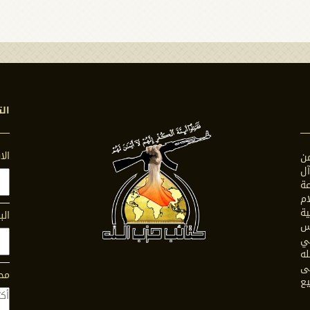
الت
ال
ن
ل
ة
ام
ية
الب
س
في
له
ى
محت
يع