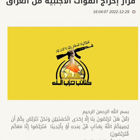
قرار إخراج القوات الأجنبية من العراق
2022-12-29 16:04:07
بسم الله الرحمن الرحيم
(قُلْ هَلْ تَرَبَّصُونَ بِنَا إِلَّا إِحْدَى الْحُسْنَيَيْنِ وَنَحْنُ نَتَرَبَّصُ بِكُمْ أَن
يُصِيبَكُمُ اللَّهُ بِعَذَابٍ مِّنْ عِندِهِ أَوْ بِأَيْدِينَا فَتَرَبَّصُوا إِنَّا مَعَكُم
مُّتَرَبِّصُونَ)