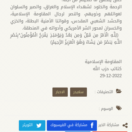
الرحمة والخلود لشهداء الإسلام والعراق، والصبر والسلوان
لعوائلهم وذويهم، والنصر لرجال المقاومة الإسلامية،
والحشد الشعبي المقدس، وقواتنا الأمنية البطلة، والخزي
والخسران لمحور الشر الأمريكي وأدواته في المنطقة.
(لِلَّـهِ الْأَمْرُ مِن قَبْلُ وَمِن بَعْدُ وَيَوْمَئِذٍ يَفْرَحُ الْمُؤْمِنُونَ*بِنَصْرِ
اللَّـهِ يَنصُرُ مَن يَشَاءُ وَهُوَ الْعَزِيزُ الرَّحِيمُ)
المقاومة الإسلامية
كتائب حزب الله
29-12-2022
التصنيفات :
سلايدر
الاخبار
الوسوم :
مشارکة الخبر
مشاركة في الفيسبوك
التويتر