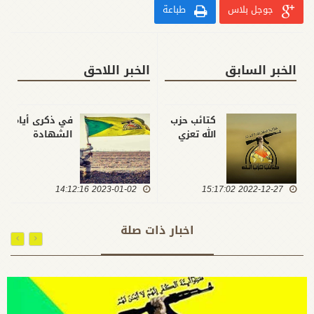
جوجل بلاس
طباعة
الخبر السابق
الخبر اللاحق
كتائب حزب
في ذكرى أيام
الله تعزي
الشهادة
بذكرى
والسيادة..
شهادة
الامين العام
الزهراء "ع"
لكتائب حزب الله:
2022-12-27 15:17:02
وتؤكد: يجب
2023-01-02 14:12:16
أيام جمعت كلتا
ادامة زخم
الحُسنَيَين..النصر
جهاد
تحقق بصمود
اخبار ذات صلة
التبيين
المقاومة والثأر
ومواجهة
للشهداء
مشروع
القادة سيكون
تغييب
عاجلا ام آجلآ
الامام الحق