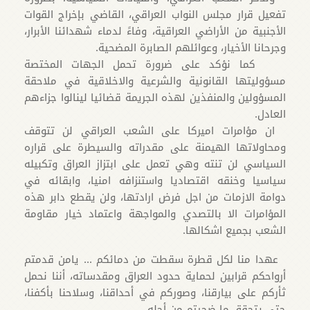
تفعيل قرار مجلس النواب العراقي، القاضي بإخراج القوات
الأجنبية من الأراضي العراقية، وفاءً لدماء شهدائنا الأبرار،
وجرحانا الأخيار، وعوائلهم الصابرة المضحية.
كما نؤكد على ضرورة تحمل الجهات المختصة
مسؤوليتها القانونية والشرعية والاخلاقية في ملاحقة
المسؤولين والمنفذين لهذه الجريمة قضائيا لينالوا جزاءهم
العادل.
ان مؤامرات اميركا على الشعب العراقي لن تتوقف
ومحاولاتها الهيمنة على مقدراته والسيطرة على قراره
السياسي لن تنته وهي تعمل على ابتزاز العراق وتكبيله
سياسيا وخنقه اقتصاديا واستنزافه امنيا، وابقائه في
دوامة الازمات من اجل فرض ارادتها، ولن يقطع دابر هذه
المؤامرات الا بالتصدي والمواجهة واعتماد خيار مقاومة
الشعب بجميع اشكالها.
عهدا منا لكل قطرة سقطت من دمائكم ... يامن قدمتم
أرواحكم قرابين لحماية حدود العراق ومقدساته، أننا نحمل
ثأركم على بيارقنا، وصوركم في أحداقنا، وسلاحنا بأكفنا،
حتى يتحقق ما ضحيتم من أجله.