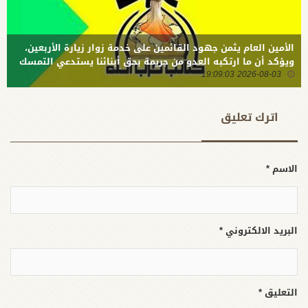
الأمين العام يثمن جهود القائمين على خدمة زوار زيارة الأربعين،
ويؤكد أن ما ارتكبه العدو من جريمة بحق أبنائنا يستدعي التمسك
2026-08-03 19:09:03
بالسلاح وتطويره لردع كل من يريد بنا شراً
اترك تعلیق
الاسم *
البريد الالكتروني *
التعليق *