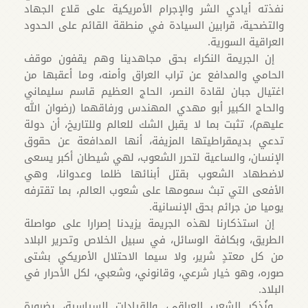
نفذته أيادي الشر والإجرام الأمريكية على قلاع الجهاد
والتضحية، قرابين السيادة في منطقة القائم على الحدود
العراقية السورية.
إن الجريمة النكراء بحق مجاهدينا وهم يقفون موقف
الحامي والمدافع عن تراب العراق وأمنه، وما أعقبها من
اغتيال جبان لقادة النصر، الحاج العظيم قاسم سليماني
والحاج الكبير أبو مهدي المهندس ورفاقهما (رضوان الله
عليهم)، تثبت بما لا يقبل الشك للعالم وللتاريخ، أن دولة
تدعي بديمقراطيتها المزيفة، أنها المدافعة عن حقوق
الإنسان، والساعية لتحرر الشعوب، لهي شيطان أكبر يسعى
لاضطهاد الشعوب بقتل أبنائها ظلما وعدوانا، وهي
الأفعى التي تبث سمومها على شعوب العالم، بما تقترفه
يوميا من جرائم بحق الإنسانية.
إن استذكارنا لهذه الجريمة يزيدنا إصرارا على مواصلة
الطريق، وبكافة الوسائل، في سبيل الخلاص وتحرير البلاد
من كل معتدٍ شرير، ولا سيما الاحتلال الأمريكي بشتى
صوره، وهو خيار شرعي، وقانوني، وشعبي، لكل الأحرار في
البلاد.
ونُذكر الشعب العراقي، والقيادات السياسية، بضرورة