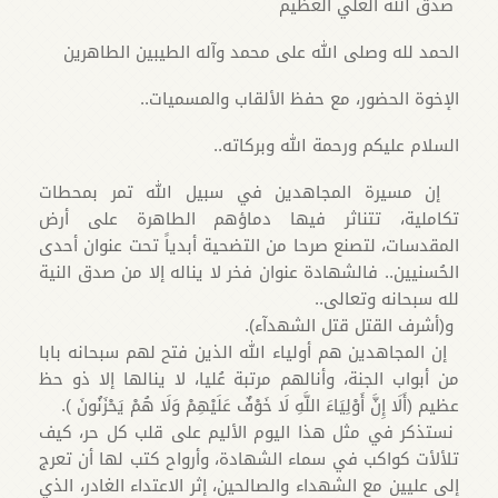
صدق الله العلي العظيم
الحمد لله وصلى الله على محمد وآله الطيبين الطاهرين
الإخوة الحضور، مع حفظ الألقاب والمسميات..
السلام عليكم ورحمة الله وبركاته..
إن مسيرة المجاهدين في سبيل الله تمر بمحطات
تكاملية، تتناثر فيها دماؤهم الطاهرة على أرض
المقدسات، لتصنع صرحا من التضحية أبدياً تحت عنوان أحدى
الحُسنيين.. فالشهادة عنوان فخر لا يناله إلا من صدق النية
لله سبحانه وتعالى..
و(أشرف القتل قتل الشهدآء).
إن المجاهدين هم أولياء الله الذين فتح لهم سبحانه بابا
من أبواب الجنة، وأنالهم مرتبة عُليا، لا ينالها إلا ذو حظ
عظيم (أَلَا إِنَّ أَوْلِيَاءَ اللَّهِ لَا خَوْفٌ عَلَيْهِمْ وَلَا هُمْ يَحْزَنُونَ ).
نستذكر في مثل هذا اليوم الأليم على قلب كل حر، كيف
تلألأت كواكب في سماء الشهادة، وأرواح كتب لها أن تعرج
إلى عليين مع الشهداء والصالحين، إثر الاعتداء الغادر، الذي