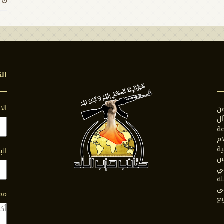
الت
ال
ن
ل
ة
ام
ية
الب
س
في
له
ى
محت
يع