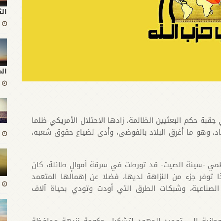
الث
ال
ِقبة حكم البعثيين الظالمة، زادها الاحتلال الأمريكي ظلما
، وهو ما أغرق البلاد بالفوضى، وأدى لضياع حقوق شعبه،
مي -سيئة الصيت- قد تورطت في سرقة أموالٍ طائلة، كان
ذا توفر جزء من النزاهة لديها، فضلا عن إهمالها المتعمد
 الصناعية، وشبكات الطرق التي أودت وتودي بحياة آلاف
وطنية إلى توحيد الجهود لتشكيل حكومة نزيهة وحافظة