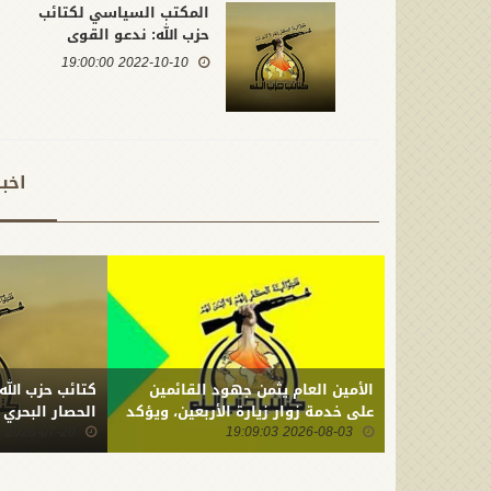
المكتب السياسي لكتائب
حزب الله: ندعو القوى
السياسية الفاعلة لتجاوز
2022-10-10 19:00:00
الخلافات وتغليب مصلحة
العراق على المصالح الحزبية
اخب
الأمين العام يثمن جهود القائمين
كتائب حزب الله
على خدمة زوار زيارة الأربعين، ويؤكد
الحصار البحري
2026-08-03 19:09:03
أن ما ارتكبه العدو من جريمة بحق
2026-07-20 22:01:23
أبنائنا يستدعي التمسك بالسلاح
وتطويره لردع كل من يريد بنا شراً