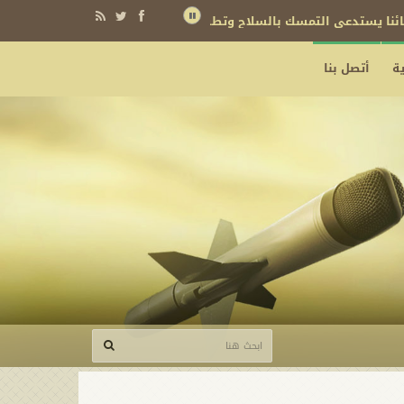
نائنا يستدعي التمسك بالسلاح وتطويره لردع كل من يريد بنا شراً
ة
أتصل بنا