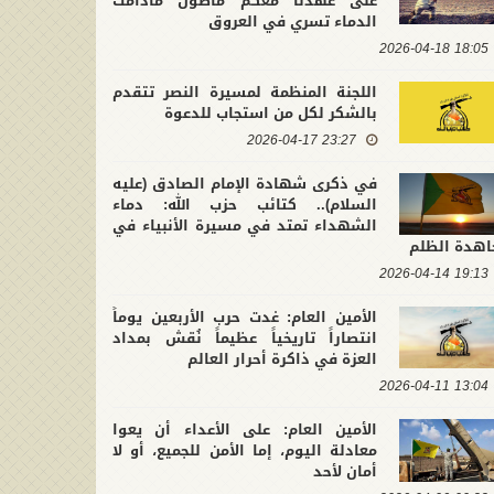
على عهدنا معكم ماضون مادامت
الدماء تسري في العروق
18:05 2026-04-18
اللجنة المنظمة لمسيرة النصر تتقدم
بالشكر لكل من استجاب للدعوة
23:27 2026-04-17
في ذكرى شهادة الإمام الصادق (عليه
السلام).. كتائب حزب الله: دماء
الشهداء تمتد في مسيرة الأنبياء في
اهدة الظلم
19:13 2026-04-14
الأمين العام: غدت حرب الأربعين يوماً
انتصاراً تاريخياً عظيماً نُقش بمداد
العزة في ذاكرة أحرار العالم
13:04 2026-04-11
لتشييع التاريخي لقائد محور
في ذكرى عاشوراء.. كتائب حزب الله :
ومة.. الأمين العام لكتائب حزب
إن الأولوية التي تفرضها المرحلة ه
الأمين العام: على الأعداء أن يعوا
2026-07-10 21:4
 نجدد العهد لحامل الراية على
2026-06-26 11:39:41
حماية وعي الأمة وتثبيت جبهة
معادلة اليوم، إما الأمن للجميع، أو لا
ت في النهج المقاوم لهيمنة
المقاومة
أمان لأحد
كبرين والظلمة