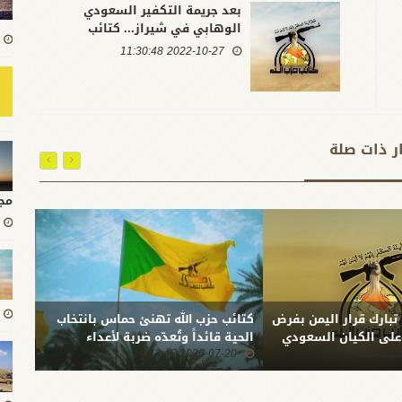
بعد جريمة التكفير السعودي
الوهابي في شيراز... كتائب
حزب الله تدعو لاقتلاع قرن
2022-10-27 11:30:48
الشيطان من ارض الجزيرة
ار ذات صلة
مج
 تبارك قرار اليمن بفرض
كتائب حزب الله تهنئ حماس بانتخاب
بعد ا
 على الكيان السعودي
الحية قائداً وتُعدّه ضربة لأعداء
المقا
2026-07-20 19:42:46
الشعب الفلسطيني
0:51
الله:
الثبا
المست