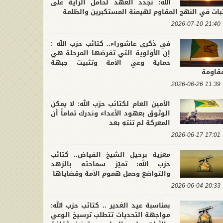
الله: نجدد العهد لحامل الراية على
بات في النهج المقاوم لهيمنة المستكبرين والظلمة
21:40 2026-07-10
في ذكرى عاشوراء.. كتائب حزب الله :
إن الأولوية التي تفرضها المرحلة هي
حماية وعي الأمة وتثبيت جبهة
مقاومة
11:39 2026-06-26
الأمين العام لكتائب حزب الله: لا يمكن
الوثوق بعهود الأعداء وندرك تماماً أن
المعركة لم تنتهِ بعد
17:01 2026-06-17
معزية برحيل الشيخ الفياض.. كتائب
حزب الله: تميّز سماحته بالزهد
والتواضع وحمل هموم الأمة وقضاياها
20:33 2026-06-04
بمناسبة عيد الغدير .. كتائب حزب الله:
مواجهة التحديات تتطلب ترسيخ الوعي