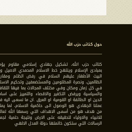
حول كتائب حزب الله
كتائب حزب الله، تشكيل جهادي إسلامي مقاوم يؤم
بمبادئ الإسلام وينتهج خط الاسلام المحمدي الاصيل وآ
البيت الأطهار عليهم السلام في رفض الظلم ومقارع
الظالمين، ونصرة المظلومين والمستضعفين وتحكيم الاسل
في كل زمان ومكان وفي مختلف المجالات بما فيها الثقاف
والسياسية ويرفض التكفير والاقصاء والتمييز على اسا
الدين او الطائفة او القومية او العرق .ان ما نسعى اليه 
عملنا الجهادي هو الوصول الى حاكمية الاسلام، لما يمث
من هدف هو من أسمى الاهداف التي رسمها الله تعال
للانبياء والاولياء لتحقيقه على الارض ونتيجة حتمية لجم
الرسالات التي ستكون خاتمتها دولة العدل الالهي