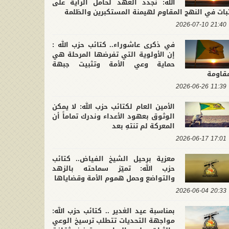
الله: نجدد العهد لحامل الراية على
بات في النهج المقاوم لهيمنة المستكبرين والظلمة
21:40 2026-07-10
في ذكرى عاشوراء.. كتائب حزب الله :
إن الأولوية التي تفرضها المرحلة هي
حماية وعي الأمة وتثبيت جبهة
مقاومة
11:39 2026-06-26
الأمين العام لكتائب حزب الله: لا يمكن
الوثوق بعهود الأعداء وندرك تماماً أن
المعركة لم تنتهِ بعد
17:01 2026-06-17
معزية برحيل الشيخ الفياض.. كتائب
حزب الله: تميّز سماحته بالزهد
والتواضع وحمل هموم الأمة وقضاياها
20:33 2026-06-04
بمناسبة عيد الغدير .. كتائب حزب الله:
مواجهة التحديات تتطلب ترسيخ الوعي