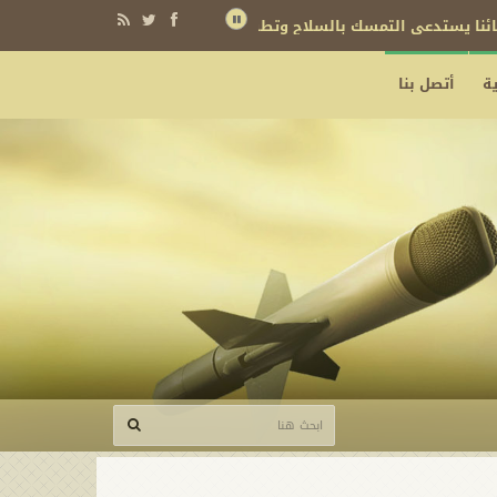
نائنا يستدعي التمسك بالسلاح وتطويره لردع كل من يريد بنا شراً
ة
أتصل بنا