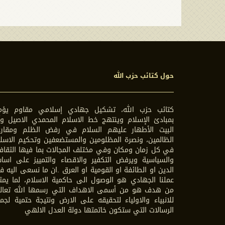
حول كتائب حزب الله
كتائب حزب الله، تشكيل جهادي إسلامي مقاوم يؤم
بمبادئ الإسلام وينتهج خط الاسلام المحمدي الاصيل وآ
البيت الأطهار عليهم السلام في رفض الظلم ومقارع
الظالمين، ونصرة المظلومين والمستضعفين وتحكيم الاسل
في كل زمان ومكان وفي مختلف المجالات بما فيها الثقاف
والسياسية ويرفض التكفير والاقصاء والتمييز على اسا
الدين او الطائفة او القومية او العرق .ان ما نسعى اليه 
عملنا الجهادي هو الوصول الى حاكمية الاسلام، لما يمث
من هدف هو من أسمى الاهداف التي رسمها الله تعال
للانبياء والاولياء لتحقيقه على الارض ونتيجة حتمية لجم
الرسالات التي ستكون خاتمتها دولة العدل الالهي