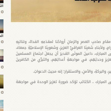
الث
ال
امِ صاحبِ العصرِ والزمانِ أرواحُنا لمقدَمِهِ الفداءُ، ولنائبِهِ
مِ، ولأبناءِ شعبِنَا العراقيِّ العزيزِ، وشعوبِنَا الإسلاميّةِ جمعاءَ،
ى المباركِ، داعينَ المولَى القديرَ أن يجعلَ اجتماعَ المسلمينَ
يزِ وحدتِهِم، في مواجهةِ أعدائِهِم، والتبرِّي من الكافرينَ
خيرِ، والبركةِ، والأمنِ، والاستقرار؛ إنه مجيبُ الدعواتِ.
 المبارك .. الكتائب تؤكد ضرورة تعزيز الوحدة في مواجهة