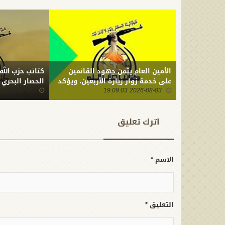
الأمين العام يثمن جهود القائمين
كتائب حزب الله
على خدمة زوار زيارة الأربعين، ويؤكد
الحصار البحري
2026-08-03 19:09:03
أن ما ارتكبه العدو من جريمة بحق
2026-07-20 22:01:23
أبنائنا يستدعي التمسك بالسلاح
وتطويره لردع كل من يريد بنا شراً
اترك تعلیق
الاسم *
التعليق *