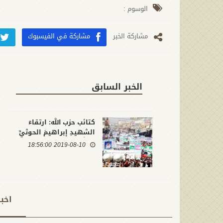
الوسوم :
مشارکة الخبر
مشاركة في الفيسبوك
الخبر السابق
كتائب حزب الله: ارتقاءَ
الشهيدِ إبراهيمَ الحوثيِّ
لِسُلَّمِ الشهادةِ دليلٌ على
2019-08-10 18:56:00
فشلٍ قِوَى العدوانِ ومرتزقتِهِ
اخب