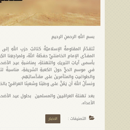
بسمِ اللهِ الرحمنِ الرحيمِ
تَتقدّمُ المقاومةُ الإسلاميّةُ كتائبُ حزبِ اللهِ إلى مق
المفدّى الإمامِ الخامنئيِّ حفظَهُ اللهُ، ولمراجِعِنا الكِرا
بأسمى آياتِ التبريكِ والتهنئةِ، بِمناسَبةِ عيدِ الأضح
في موسمِ الحجِّ حولَ الكعبةِ الشريفةِ، مناسبةً لتعز
والطواغيتِ والمتآمرينَ على مقدَّساتِهِم.
ونسألُ اللهَ أن يَمُنَّ على وطنِنَا وشعبِنَا العراقيِّ بال
بعد تهنئة العراقيين والمسلمين بحلول عيد الأضحى
الأعداء.
التصنيفات :
الاخبار