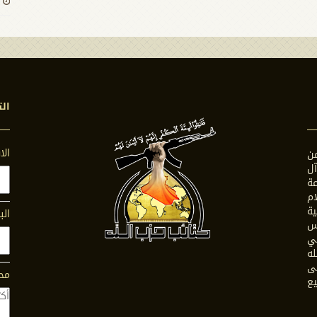
الت
ال
ن
ل
ة
ام
ية
الب
س
في
له
ى
محت
يع