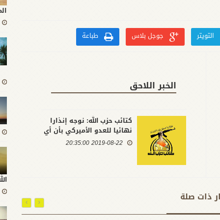
ال
التويتر
جوجل بلاس
طباعة
الخبر اللاحق
كتائب حزب الله: نوجه إنذارا
نهائيا للعدو الأميركي بأن أي
استهداف جديد لموقع عراقي
2019-08-22 20:35:00
ستكون عاقبته ردا قاصما
ال
ار ذات صلة