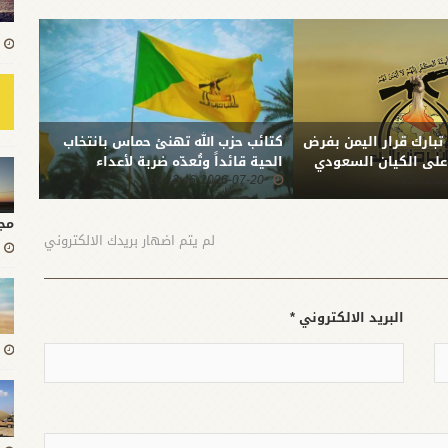
 تبارك قرار اليمن بفرض
كتائب حزب الله تهنئ حماس بانتخاب
بعد ا
 على الكيان السعودي
الحية قائداً وتُعدّه ضربة لأعداء
المقا
2026-07-20 19:42:46
الشعب الفلسطيني
0:51
الله:
الثبا
المست
مج
لم يتم اضهار بريدك الالكتروني
البريد الالكتروني *