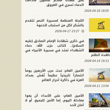
على عهدنا معكم ماضون مادامت
الدماء تسري في العروق
18:05 2026-04-18
اللجنة المنظمة لمسيرة النصر تتقدم
بالشكر لكل من استجاب للدعوة
23:27 2026-04-17
لتشييع التاريخي لقائد محور
في ذكرى عاشوراء.. كتائب حزب الله :
ومة.. الأمين العام لكتائب حزب
إن الأولوية التي تفرضها المرحلة ه
في ذكرى شهادة الإمام الصادق (عليه
2026-07-10 21:4
 نجدد العهد لحامل الراية على
2026-06-26 11:39:41
حماية وعي الأمة وتثبيت جبهة
السلام).. كتائب حزب الله: دماء
ت في النهج المقاوم لهيمنة
المقاومة
الشهداء تمتد في مسيرة الأنبياء في
كبرين والظلمة
اهدة الظلم
19:13 2026-04-14
الأمين العام: غدت حرب الأربعين يوماً
انتصاراً تاريخياً عظيماً نُقش بمداد
العزة في ذاكرة أحرار العالم
13:04 2026-04-11
الأمين العام: على الأعداء أن يعوا
معادلة اليوم، إما الأمن للجميع، أو لا
أمان لأحد