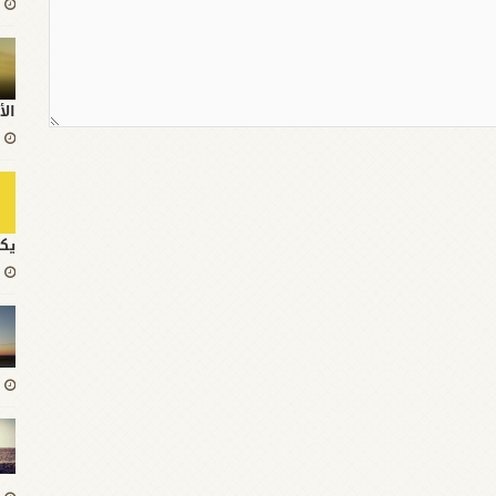
الأ
يك