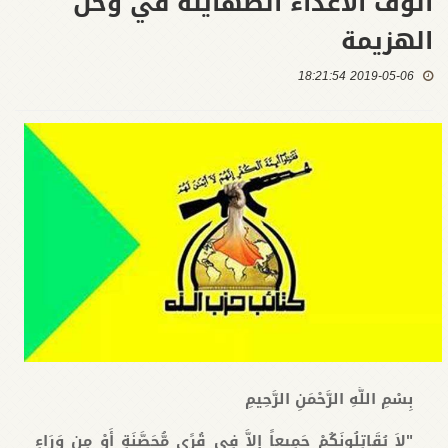
أنوف الأعداء الصهاينة في وحل
الهزيمة
2019-05-06 18:21:54
بِسْمِ اللَّهِ الرَّحْمَنِ الرَّحِيمِ
"لاَ يُقَاتِلُونَكُمْ جَمِيعاً إِلاَّ فِي قُرًى مُّحَصَّنَةٍ أَوْ مِن وَرَاءِ