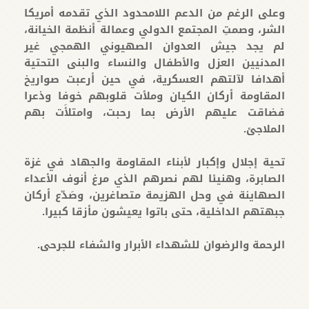
وعلى الرغم من الدعم اللامحدود الذي تقدمه أمريكا
الشر، وصمتِ المجتمع الدولي وعمالة أنظمة الخيانة،
لم يجد جيش العدوان الصهيوني الهمجي غير
المدنيين العزل والأطفال والنساء والبنى التحتية
أهدافا لآلتهم العسكرية، في حين أرعبت صواريخ
المقاومة أركان الكيان وملأت قلوبهم خوفا وذعرا
فضاقت عليهم الأرض بما رحبت، وامتلأَت بهم
الملاجئ.
تحية إجلال وإكبار لأبناء المقاومة والجهاد في غزة
الصابرة، وهنيئا لهم نصرهم الذي مرغ أنوف الأعداء
الصهاينة في وحل الهزيمة متصاغرين، وصَدّع أركان
جبهتهم الداخلية، حتى باتوا يعيشون مأزقا كبيرا.
الرحمة والرضوان للشهداء الأبرار والشفاء للجرحى.