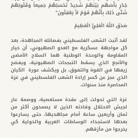
جُدُرٍ بَأْسُهُم بَيْنَهُمْ شَدِيدٌ تَحْسَبُهُمْ جَمِيعاً وَقُلُوبُهُمْ
شَتَّى ذَلِكَ بِأَنَّهُمْ قَوْمٌ لاَّ يَعْقِلُونَ"
صَدَقَ اللَّهُ الْعَلِيُّ الْعَظِيمُ
لقد أثبت الشعب الفلسطيني بفصائله المجاهدة، بعد
كل مواجهة عسكرية مع العدو الصهيوني، أن خيار
المقاومة والوحدة الوطنية هما السلاح الأمضى
والأنجع الذي يسقط التبجحات الصهيونية، ويفضح
زيفها في القوة والتفوق، بل ويكشف عورة الكيان
الذي عجز عن كسر إرادة الشعب الفلسطيني في غزة
المحاصرة منذ سنوات.
غزة التي تحولت إلى عقدة مستعصية، ووصمة عار
لجيش الاحتلال وقادته الذين لا يصمدون أكثر من
ثمان وأربعين ساعة أمام مجاهديها، حتى يسارعوا
بعدها لاستجداء الوساطات العربية والدولية كي
يخرجوا من مأزقهم.