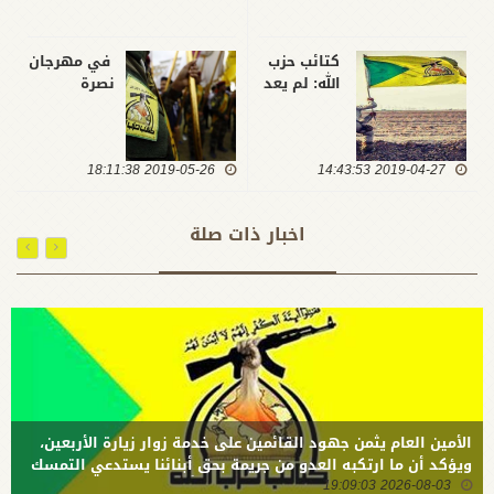
كتائب حزب
في مهرجان
الله: لم يعد
نصرة
الصبر
القدس ..
مقبولا على
كتائب حزب
ما ترتكبه
الله : طبيعة
2019-04-27 14:43:53
أمريكا من
2019-05-26 18:11:38
القدس
جرائم
الدينية
وانتهاكات
ترفض
اخبار ذات صلة
بحق
قرارات
مقدسات
الغطرسة
الشعب
الأمريكية
وقواه
لجعل
الأمنية
المدينة بؤرة
صراع دائم
في المنطقة
الأمين العام يثمن جهود القائمين على خدمة زوار زيارة الأربعين،
ويؤكد أن ما ارتكبه العدو من جريمة بحق أبنائنا يستدعي التمسك
2026-08-03 19:09:03
بالسلاح وتطويره لردع كل من يريد بنا شراً