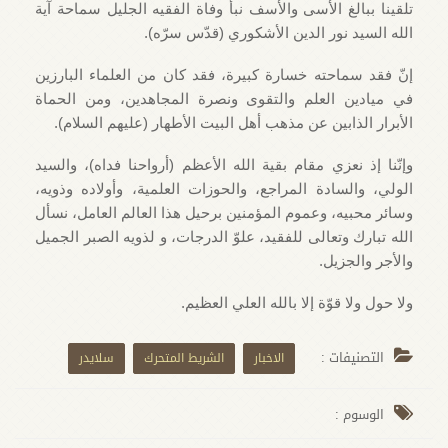
تلقينا ببالغ الأسى والأسف نبأ وفاة الفقيه الجليل سماحة آية
الله السيد نور الدين الأشكوري (قدّس سرّه)
.
إنّ فقد سماحته خسارة كبيرة، فقد كان من العلماء البارزين
في ميادين العلم والتقوى ونصرة المجاهدين، ومن الحماة
الأبرار الذابين عن مذهب أهل البيت الأطهار (عليهم السلام).
وإنّنا إذ نعزي مقام بقية الله الأعظم (أرواحنا فداه)، والسيد
الولي، والسادة المراجع، والحوزات العلمية، وأولاده وذويه،
وسائر محبيه، وعموم المؤمنين برحيل هذا العالم العامل، نسأل
الله تبارك وتعالى‌ للفقيد، علوّ الدرجات، و لذويه الصبر الجميل
والأجر والجزيل.
ولا حول ولا قوّة إلا بالله العلي العظيم.
التصنيفات :
الاخبار
الشريط المتحرك
سلايدر
الوسوم :