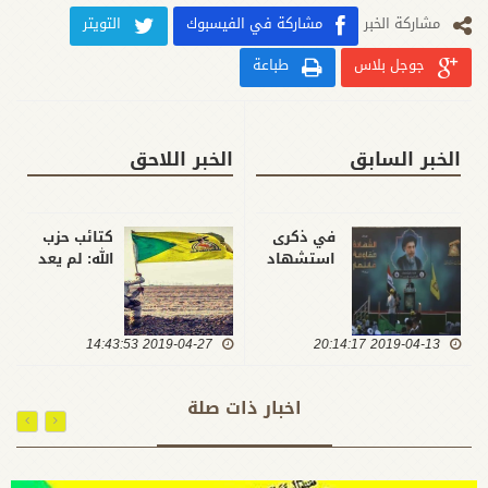
مشارکة الخبر
مشاركة في الفيسبوك
التويتر
جوجل بلاس
طباعة
الخبر السابق
الخبر اللاحق
في ذكرى
كتائب حزب
استشهاد
الله: لم يعد
الإمام محمد
الصبر مقبولا
باقر الصدر
على ما
الكتائب
ترتكبه
2019-04-13 20:14:17
تؤكد ..
2019-04-27 14:43:53
أمريكا من
مقبلون
جرائم
على
وانتهاكات
اخبار ذات صلة
تداعيات
بحق
خطيرة لن
مقدسات
يكون أمام
الشعب
شعوبنا
وقواه