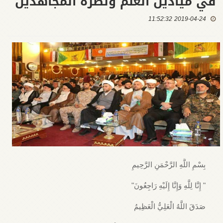
في ميادين العلم ونصرة المجاهدين
2019-04-24 11:52:32
بِسْمِ اللَّهِ الرَّحْمَنِ الرَّحِيمِ
" إِنَّا لِلَّهِ وَإِنَّا إِلَيْهِ رَاجِعُونَ"
صَدَقَ اللَّهُ الْعَلِيُّ الْعَظِيمُ