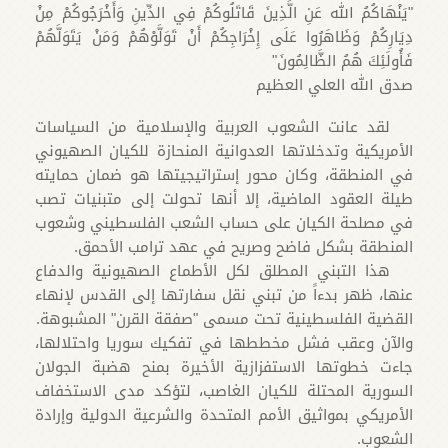
"يَنْهَاكُمُ الله عَنِ الَّذِينَ قَاتَلُوكُمْ فِي الدِّينِ وَأَخْرَجُوكُمْ مِنْ
دِيَارِكُمْ وَظَاهَرُوا عَلَى إِخْرَاجِكُمْ أَنْ تَوَلَّوْهُمْ وَمَنْ يَتَوَلَّهُمْ
فَأُولَئِكَ هُمُ الظَّالِمُونَ"
صدق الله العلي العظيم
لقد عانت الشعوب العربية والإسلامية من السياسات
الأمريكية وتدخلاتها العدوانية المنحازة للكيان الصهيوني
في المنطقة، وكان محور إستراتيجيتها هو ضمان حمايته
طيلة العقود الماضية، إلا أنها تحولت إلى متبنيات تصب
في مصلحة الكيان على حساب الشعب الفلسطيني وشعوب
المنطقة بشكل فاضح وصريح في عهد ترامب الأحمق.
هذا التبني المطلق لكل الأطماع الصهيونية والدفاع
عنها، ظهر بدءاً من تبني نقل سفارتها إلى القدس لإنهاء
القضية الفلسطينية تحت مسمى "صفقة القرن" المشبوهة.
والآن وعقب فشل مخططها في تفكيك سوريا واحتلالها،
جاءت خطوتها الاستفزازية الأخيرة بمنح هضبة الجولان
السورية المحتلة للكيان الغاصب، لتؤكد مدى الاستخفاف
الأمريكي بمواثيق الأمم المتحدة والشرعية الدولية وإرادة
الشعوب.