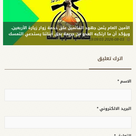
الأمين العام يثمن جهود القائمين على خدمة زوار زيارة الأربعين،
ويؤكد أن ما ارتكبه العدو من جريمة بحق أبنائنا يستدعي التمسك
2026-08-03 19:09:03
بالسلاح وتطويره لردع كل من يريد بنا شراً
اترك تعلیق
الاسم *
البريد الالكتروني *
التعليق *