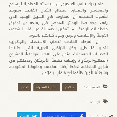
ولم يدرك ترامب العنصري أن سياساته المعادية للإسلام
والمسلمين والمنحازة لمصالح الكيان الغاصب ستؤكد
لشعوب المنطقة أن المقاومة هي السبيل الوحيد الذي
يقف بوجه هذا الوحش الهمجي كي يمنعه عن تحقيق
مخططاته الرامية إلى تمكين الصهاينة من رقاب الشعوب
العربية والإسلامية وفرض وجود كيانهم بالقوة.
إن المرحلة القادمة تتطلب الاستعداد والجهوزية
لتحرير فلسطين وكل الأراضي العربية التي احتلتها
العصابات الصهيونية، ونحن على العهد لمواجهة المشروع
(الصهيو-امريكي)، وإيقاف صلافة الأمريكان وتدخلهم في
شؤون المنطقة، لحفظ أرضنا المقدسة وحقوقنا المشروعة،
وَسَيَعْلَمُ الَّذِينَ ظَلَمُوا أَيَّ مُنقَلَبٍ يَنقَلِبُونَ.
التصنيفات :
سلايدر
الشريط المتحرك
الاخبار
الوسوم :
مشارکة الخبر
مشاركة في الفيسبوك
التويتر