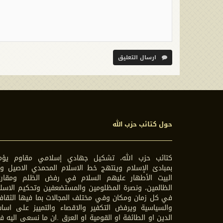
ارسال التعليق
حول كتائب حزب الله
كتائب حزب الله، تشكيل جهادي إسلامي مقاوم يؤم
بمبادئ الإسلام وينتهج خط الاسلام المحمدي الاصيل وآ
البيت الأطهار عليهم السلام في رفض الظلم ومقارع
الظالمين، ونصرة المظلومين والمستضعفين وتحكيم الاسل
في كل زمان ومكان وفي مختلف المجالات بما فيها الثقاف
والسياسية ويرفض التكفير والاقصاء والتمييز على اسا
الدين او الطائفة او القومية او العرق .ان ما نسعى اليه 