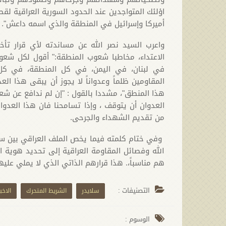
اؤلئك المتواجدين عند الحدود السورية العراقية ل
أميركا وإسرائيل في المنطقة والذي اسمه داعش".
واعرب السيد نصر الله عن مساندته لأي قرار تأ
الاعتداء، مخاطبا شعوب المنطقة:" أقول لكل شع
في لبنان، في اليمن، في كل المنطقة، في كل
المقاومين ظلماً وعدواناً لا يجوز أن يبقى هذا العد
هذا المنطق"، مشددا بالقول : "إن لم ندافع عن شعوبن
العدوان أن يتوقف ، وإذا تسامحنا فان هذا العدوا
من تقديم الشهداء والجرحى.
وفي ختام كلمته فيما يخص الملف العراقي بين سما
الله وفصائل المقاومة العراقية إلى تحديد هوية ال
هم مناسباً،. هذا قرارهم الذاتي الذي لا يملي عليه
التصنيفات :
سلايدر
الشريط المتحرك
الاخبا
الوسوم :