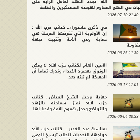
الله: نجدد العهد لحامل الراية على
بات في النهج المقاوم لهيمنة المستكبرين والظلمة
21:40 2026-07-10
في ذكرى عاشوراء.. كتائب حزب الله :
إن الأولوية التي تفرضها المرحلة هي
حماية وعي الأمة وتثبيت جبهة
مقاومة
11:39 2026-06-26
الأمين العام لكتائب حزب الله: لا يمكن
الوثوق بعهود الأعداء وندرك تماماً أن
المعركة لم تنتهِ بعد
17:01 2026-06-17
معزية برحيل الشيخ الفياض.. كتائب
حزب الله: تميّز سماحته بالزهد
والتواضع وحمل هموم الأمة وقضاياها
20:33 2026-06-04
بمناسبة عيد الغدير .. كتائب حزب الله:
مواجهة التحديات تتطلب ترسيخ الوعي