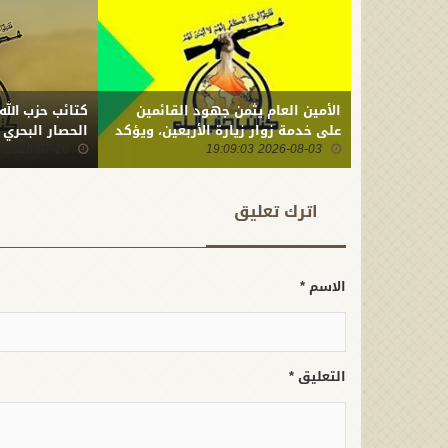
الأمين العام يثمن جهود القائمين
كتائب حزب الله
على خدمة زوار زيارة الأربعين، ويؤكد
الحصار البحري
2026-08-03 19:09:03
أن ما ارتكبه العدو من جريمة بحق
2026-07-20 22:01:23
أبنائنا يستدعي التمسك بالسلاح
وتطويره لردع كل من يريد بنا شراً
اترك تعلیق
الاسم *
التعليق *