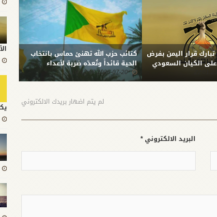
الأ
 تبارك قرار اليمن بفرض
كتائب حزب الله تهنئ حماس بانتخاب
بعد ا
 على الكيان السعودي
الحية قائداً وتُعدّه ضربة لأعداء
المقا
2026-07-20 19:42:46
الشعب الفلسطيني
0:51
الله:
الثبا
المست
لم يتم اضهار بريدك الالكتروني
يك
البريد الالكتروني *