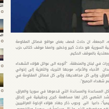
الث
ال
لله، الجمعة، ان حادث قصف بعض مواقع فصائل المقاومة
اقية السورية هو حادث كبير وخطير، واصفا موقف كتائب حزب
معتدية بالموقف الحكيم.
رات في لبنان والمنطقة، "أتوجه الى عوائل هؤلاء الشهداء
دان الأحباء والأعزاء، موجها التبريك والتعزية إلى إخواني
لعراق، وإلى كل مجاهديها، وإلى كل فصائل المقاومة في
 شهداء الجميع".
ل المساعدة والمساندة التي قدموها في سوريا والعراق،
لحشد الشعبي كان لها مساهمة كبرى وحقيقية في إلحاق
ياً"، داعيا الى وجوب ذكر جهاد هؤلاء الإخوة العراقييين
م وحضورهم الذي ما زال مستمراً في سوريا، وبالخصوص