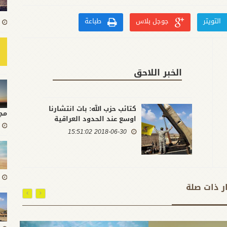
التويتر
جوجل بلاس
طباعة
الخبر اللاحق
كتائب حزب الله: بات انتشارنا
مج
اوسع عند الحدود العراقية
السورية
2018-06-30 15:51:02
ار ذات صلة