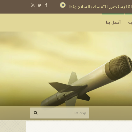
نائنا يستدعي التمسك بالسلاح وتطويره لردع كل من يريد بنا شراً
ة
أتصل بنا