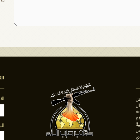
الت
ال
ن
ل
ة
ام
ية
الب
س
في