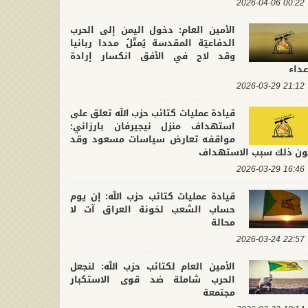
00:22 2026-04-06
الأمين العام: دخول اليمن إلى الحرب
الدفاعيّة المقدسة يُمثّلُ مددا ربانيا
وقد لاح في الأفق انكسار إرادة
عداء
لتشييع التاريخي لقائد محور
في ذكرى عاشوراء.. كتائب حزب الله :
21:12 2026-03-29
ومة.. الأمين العام لكتائب حزب
إن الأولوية التي تفرضها المرحلة ه
2026-07-10 21:4
 نجدد العهد لحامل الراية على
2026-06-26 11:39:41
حماية وعي الأمة وتثبيت جبهة
قيادة عمليات كتائب حزب الله تعلق على
ت في النهج المقاوم لهيمنة
المقاومة
استهداف منزل نيجيرفان بارزاني:
كبرين والظلمة
مواقفه تعارض سياسات مسعود وقد
ون ذلك سبب الاستهداف
16:46 2026-03-29
قيادة عمليات كتائب حزب الله: إن يوم
حساب الشعب لخونة العراق آت لا
محالة
22:57 2026-03-24
الأمين العام لكتائب حزب الله: لنجعل
الحرب شاملة ضد قوى الاستكبار
مجتمعة