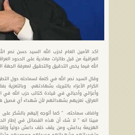
اكد الأمين العام لحزب الله السيد حسن نصر ا
العراقية من قبل طائرات معادية على الحدود العر
الله فيما يخص التدقيق والتحقيق لمعرفة الجهة ال
وقال السيد نصر الله في كلمة لسماحته حول التطو
الكرام الأعزاء بالتبريك بشهادتهم، وبالتعزية بفق
وأعزائي وأحبائي في قيادة كتائب حزب الله في ا
العراق، نعزيهم بشهدائهم لأن شهداء أي فصيل هم
واضاف سماحته، " كما أتوجه إليهم بالشكر على ك
مبينا انه " لا شك أن هذه الفصائل في إطار ا
الهزيمة بداعش، ومن يقف خلف داعش دولياً وإقليم
وتضحياتهم وشهدائهم وجرحاهم وصمودهم وثباته