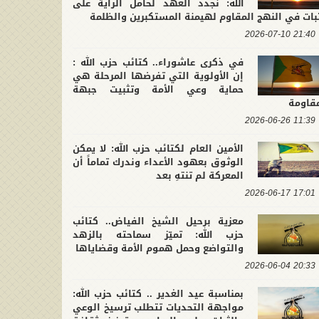
الله: نجدد العهد لحامل الراية على
بات في النهج المقاوم لهيمنة المستكبرين والظلمة
21:40 2026-07-10
في ذكرى عاشوراء.. كتائب حزب الله :
إن الأولوية التي تفرضها المرحلة هي
حماية وعي الأمة وتثبيت جبهة
مقاومة
11:39 2026-06-26
الأمين العام لكتائب حزب الله: لا يمكن
الوثوق بعهود الأعداء وندرك تماماً أن
المعركة لم تنتهِ بعد
17:01 2026-06-17
معزية برحيل الشيخ الفياض.. كتائب
حزب الله: تميّز سماحته بالزهد
والتواضع وحمل هموم الأمة وقضاياها
20:33 2026-06-04
بمناسبة عيد الغدير .. كتائب حزب الله:
مواجهة التحديات تتطلب ترسيخ الوعي