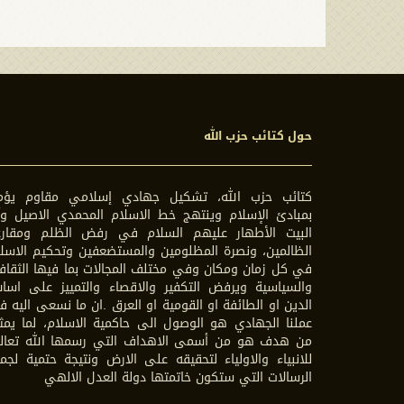
حول كتائب حزب الله
كتائب حزب الله، تشكيل جهادي إسلامي مقاوم يؤم
بمبادئ الإسلام وينتهج خط الاسلام المحمدي الاصيل وآ
البيت الأطهار عليهم السلام في رفض الظلم ومقارع
الظالمين، ونصرة المظلومين والمستضعفين وتحكيم الاسل
في كل زمان ومكان وفي مختلف المجالات بما فيها الثقاف
والسياسية ويرفض التكفير والاقصاء والتمييز على اسا
الدين او الطائفة او القومية او العرق .ان ما نسعى اليه 
عملنا الجهادي هو الوصول الى حاكمية الاسلام، لما يمث
من هدف هو من أسمى الاهداف التي رسمها الله تعال
للانبياء والاولياء لتحقيقه على الارض ونتيجة حتمية لجم
الرسالات التي ستكون خاتمتها دولة العدل الالهي