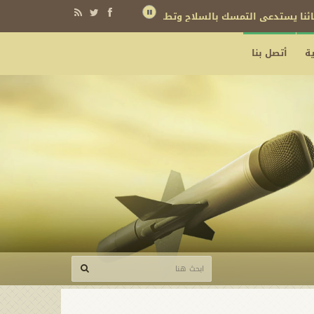
نائنا يستدعي التمسك بالسلاح وتطويره لردع كل من يريد بنا شراً
ة
أتصل بنا