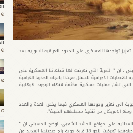
الث
ال
 تعزيز تواجدها العسكري على الحدود العراقية السورية بعد
ي ، ان ” الضربة التي تعرضت لها قطعاتنا العسكرية على
 للعصابات الاجرامية للتسلل مجددا باتجاه الحدود العراقية
 التي تشن عمليات عسكرية مكثفة لانهاء الوجود الارهابية
جوية الى تعزيز وجودها العسكري فيما يخص العدة والعدد
ومنع الامريكان من تنفيذ مخططهم الخبيث”.
 العدائية على مواقع الحشد الشعبي، اوضح الحسيني ان ”
مواقع المقاومة والقوات الامنية العراقية بمختلف صنوفها تعرضت لنحو 18 غارة جوية راح ضحيتها العديد من