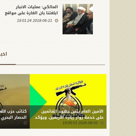
المالكي: عمليات الانبار
ابلغتنا بان الغارة على مواقع
كتائب حزب الله كانت داخل
2018-06-21 19:01:24
الحدود العراقية
اخب
الأمين العام يثمن جهود القائمين
كتائب حزب الله
على خدمة زوار زيارة الأربعين، ويؤكد
الحصار البحري
2026-08-03 19:09:03
أن ما ارتكبه العدو من جريمة بحق
2026-07-20 22:01:23
أبنائنا يستدعي التمسك بالسلاح
وتطويره لردع كل من يريد بنا شراً