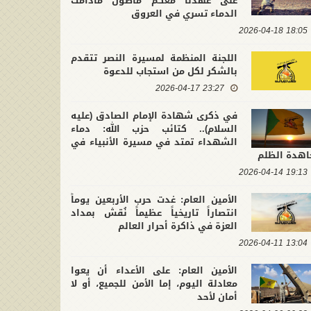
على عهدنا معكم ماضون مادامت
الدماء تسري في العروق
18:05 2026-04-18
اللجنة المنظمة لمسيرة النصر تتقدم
بالشكر لكل من استجاب للدعوة
23:27 2026-04-17
في ذكرى شهادة الإمام الصادق (عليه
السلام).. كتائب حزب الله: دماء
الشهداء تمتد في مسيرة الأنبياء في
اهدة الظلم
19:13 2026-04-14
الأمين العام: غدت حرب الأربعين يوماً
انتصاراً تاريخياً عظيماً نُقش بمداد
العزة في ذاكرة أحرار العالم
13:04 2026-04-11
لتشييع التاريخي لقائد محور
في ذكرى عاشوراء.. كتائب حزب الله :
ومة.. الأمين العام لكتائب حزب
إن الأولوية التي تفرضها المرحلة ه
الأمين العام: على الأعداء أن يعوا
2026-07-10 21:4
 نجدد العهد لحامل الراية على
2026-06-26 11:39:41
حماية وعي الأمة وتثبيت جبهة
معادلة اليوم، إما الأمن للجميع، أو لا
ت في النهج المقاوم لهيمنة
المقاومة
أمان لأحد
كبرين والظلمة