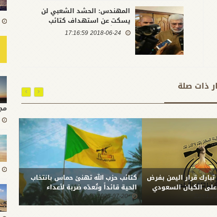
المهندس: الحشد الشعبي لن
يسكت عن استهداف كتائب
حزب الله..والعمليات المشتركة
2018-06-24 17:16:59
نسبت لي شيئا لم أقله
ار ذات صلة
مج
 تبارك قرار اليمن بفرض
كتائب حزب الله تهنئ حماس بانتخاب
بعد ا
 على الكيان السعودي
الحية قائداً وتُعدّه ضربة لأعداء
المقا
2026-07-20 19:42:46
الشعب الفلسطيني
0:51
الله:
الثبا
المست