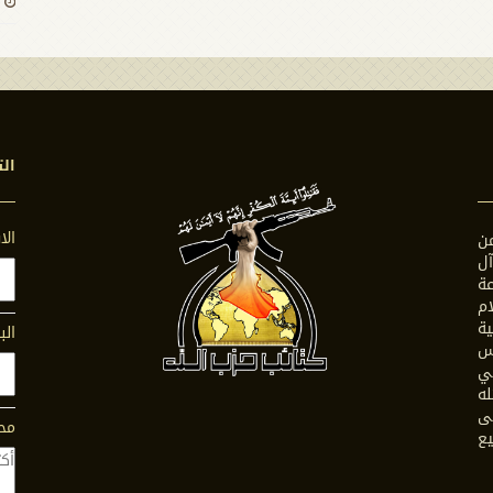
الت
ال
ن
ل
ة
ام
ية
الب
س
في
له
ى
محت
يع