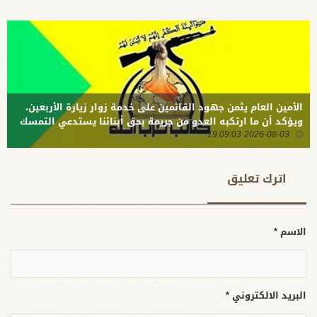
واليمن
السابقة
والبحرين
بنعوش، لن
نُبقي لكم
منهم ما
تحملونه
هذه المرة
الأمين العام يثمن جهود القائمين على خدمة زوار زيارة الأربعين،
ويؤكد أن ما ارتكبه العدو من جريمة بحق أبنائنا يستدعي التمسك
2026-08-03 19:09:03
بالسلاح وتطويره لردع كل من يريد بنا شراً
اترك تعلیق
الاسم *
البريد الالكتروني *