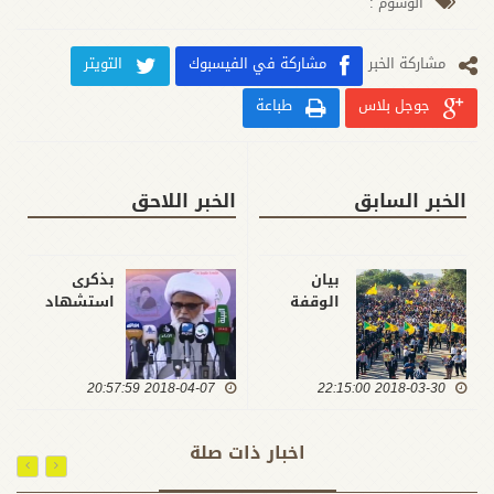
الوسوم :
مشارکة الخبر
مشاركة في الفيسبوك
التويتر
جوجل بلاس
طباعة
الخبر السابق
الخبر اللاحق
بيان
بذكرى
الوقفة
استشهاد
الاحتجاجية
الامام
ضد المجرم
الصدر،
بن سلمان
الكتائب
2018-03-30 22:15:00
الذي ولغت
2018-04-07 20:57:59
تخاطب
يداه بدماء
امريكا: ان
الابرياء في
حملتم
اخبار ذات صلة
العراق
جنودكم في
وسوريا
المواجهة