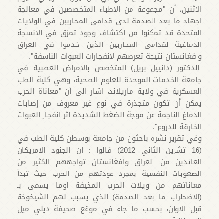
الاثنين، أن "مجموعة من الاطباء المتخصصين في معالجة
اجهاد ما بعد الصدمة لدى قدامى المحاربين في الولايات
المتحدة قد تمكنوا من اكتشاف وجود تمزق في الانسجة
الدماغية لقدامى المحاربين الذين خدموا في العراق
وافغانستان نتيجة تعرضهم لانفجارات العبوات الناسفة".
الدكتور (دانييل بريل) المتخصص بالامراض العصبية في
جامعة الخدمات الموحدة للعلوم الصحية، وهي كلية الطب
العسكرية في ولاية ماريلاند، اشار الى أن "معاناة الحرب
يمكن أن تكون متجذرة في نوع غير معروف من إصابات
الدماغ الناجمة عن موجة الضغط الشديدة اثر انفجار العبوات
الخارقة للدروع".
وفي تقرير نشره باحثون من جامعة بوسطن كلية الطب في
(16 تشرين الثاني 2012) قالوا : ان الجنود الامريكان
العائدين من العراق وافغانستان تواجههم الكثير من
الصعوبات النفسية بمجرد عودتهم من الحرب حيث تبدأ
معاناتهم من ويلات الحرب المخيفة اوما يسمى بـ
(الاضطراب ما بعد الصدمة) الذي يسبب لهم الشيخوخة
قبل الاوان، بحسب ما جاء في موقع صحيفة ديلي ميل