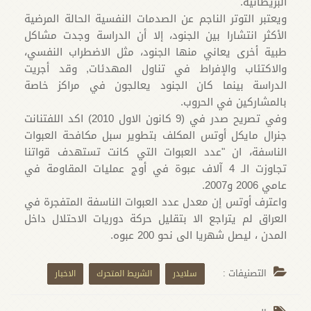
البريطانية.
ويعتبر التوتر الناجم عن الصدمات النفسية الحالة المرضية
الأكثر انتشارا بين الجنود، إلا أن الدراسة وجدت مشاكل
طبية أخرى يعاني منها الجنود، مثل الاضطراب النفسي،
والاكتئاب والإفراط في تناول المهدئات, وقد أجريت
الدراسة بينما كان الجنود يعالجون في مراكز خاصة
بالمشاركين في الحروب.
وفي تصريح صدر في (9 كانون الاول 2010) اكد اللفتنانت
جنرال مايكل أوتس المكلف بتطوير سبل مكافحة العبوات
الناسفة، ان "عدد العبوات التي كانت تستهدف قواتنا
تجاوزت الـ 4 آلاف عبوة في أوج عمليات المقاومة في
عامي 2006 و2007.
واعترف أوتس إن معدل عدد العبوات الناسفة المتفجرة في
العراق لم يتراجع الا بتقليل حركة دوريات الاحتلال داخل
المدن ، ليصل شهريا الى نحو 200 عبوه.
التصنيفات :
سلايدر
الشريط المتحرك
الاخبار