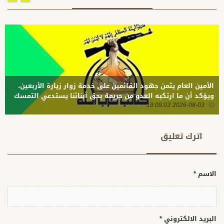
والوعد
زائري
الإلهي هو
اربعينية
النصر
الامام
الأكيد في
الحسين (ع)
هذا الكفاح
الأمين العام يثمن جهود القائمين على خدمة زوار زيارة الأربعين،
ويؤكد أن ما ارتكبه العدو من جريمة بحق أبنائنا يستدعي التمسك
2026-08-03 19:09:03
بالسلاح وتطويره لردع كل من يريد بنا شراً
اترك تعلیق
الاسم *
البريد الالكتروني *