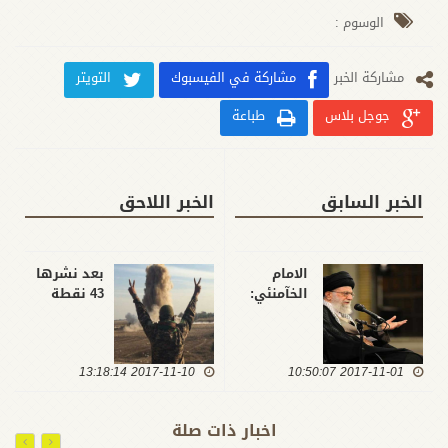
الوسوم :
مشارکة الخبر
مشاركة في الفيسبوك
التويتر
جوجل بلاس
طباعة
الخبر السابق
الخبر اللاحق
الامام
بعد نشرها
الخآمنئي:
43 نقطة
تحمل
بصحراء
مسؤولية
الانبار من
فلسطين
جهة كربلاء
2017-11-01 10:50:07
هو كفاح
2017-11-10 13:18:14
.. كتائب حزب
مقدس
الله تحبط
وحَسِن
محاولة
اخبار ذات صلة
العاقبة
لاستهداف