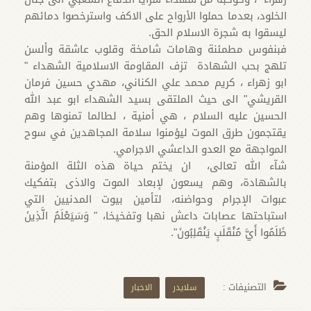
الخلود، بعدما حملوا الأرواح على الاكف واسترخصوا دمائهم
ليسقوا به شجرة الاسلام الحق.
فبنفوس مطمئنة وهامات شامخة وقلوب عاشقة وألسن
تلهج بحب الشهادة تزف المقاومة الاسلامية الشهداء "
ابو زهراء ، كريم محمد علي الكناني، مهدي حسين فرمان
القريشي" الى حيث الملتقى بسيد الشهداء ابو عبد الله
الحسين عليه السلام ، هي أمنية ، لطالما تمنوها وهم
يقتجمون طرق الموت ليؤمنوا سلامة المجاهدين في سوح
المواجهة مع العدو الداعشي الاجرامي.
شآء الله تعالى، ان يختم حياة هذه الثلة المؤمنة
بالشهادة، وهم يسعون لإبعاد الموت والاذى بتفكيك
عبوات الإجرام وحواضنه، لتأمين بيوت المدنيين التي
استباحتها عصابات داعش نهبا وتفخيخا، " وَسَيَعْلَمُ الَّذِينَ
ظَلَمُوا أَيَّ مُنْقَلَبٍ يَنْقَلِبُونَ".
التصنيفات :
سلايدر
الاخبار