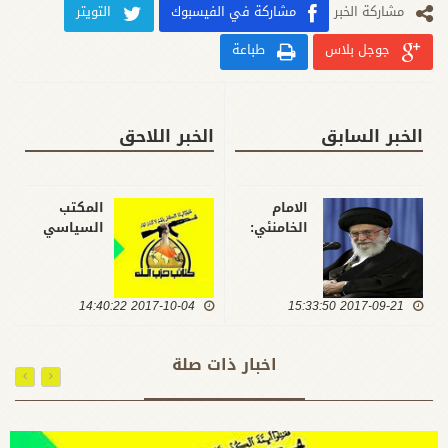
مشارکة الخبر
مشاركة في الفيسبوك
التويتر
جوجل بلاس
طباعة
الخبر السابق
الخبر اللاحق
الامام
المكتب
الخامنئي:
السياسي
شهر محرم
لكتائب حزب
الحرام هو
الله: الراحل
شهر الامام
جلال
2017-09-21 15:33:50
الحسين
2017-10-04 14:40:22
طالباني
(عليه
شخصية
السلام)
وطنية
اخبار ذات صلة
وشهر
معتدلة
القيم
استطاع
المتبلورة
التقليل من
في وجوده
حدة توجهات
المقدس
السياسيين