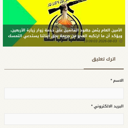
المتطرفين
الأمين العام يثمن جهود القائمين على خدمة زوار زيارة الأربعين،
ويؤكد أن ما ارتكبه العدو من جريمة بحق أبنائنا يستدعي التمسك
2026-08-03 19:09:03
بالسلاح وتطويره لردع كل من يريد بنا شراً
اترك تعلیق
الاسم *
البريد الالكتروني *