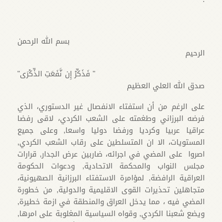
بسم الله الرحمن
الرحيم
" فَذَكِّرْ إِن نَّفَعَتِ الذِّكْرَى"
صدق الله العلي العظيم
على الرغم من أن استفتاء الانفصال غير الدستوري، الذي
فرضه البرزاني وطغمته على الشعب الكردي، لاقى رفضا
عراقيا عربيا وكرديا ورفضا دوليا واسعا, وعلى جميع
المستويات، الا ان المتسلطين على رقاب الشعب الكردي,
اصروا على المضي في اجرائه، ضاربين عرض الجدار, قرارات
مجلس النواب والمحكمة الاتحادية, ودعوات الحكومة
العراقية الرافضة, لمؤامرة الاستفتاء البرزانية الصهيونية،
متجاهلين تحذيرات القوى الاقليمية والدولية, من خطورة
المضي فيه ، مما يدخل العراق والمنطقة في ازمة خطيرة,
ويضع شعبنا الكردي, وقواه السياسية المغلوبة على امرها,