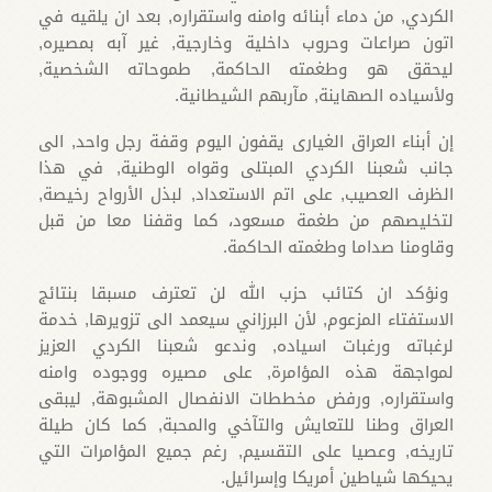
الكردي, من دماء أبنائه وامنه واستقراره, بعد ان يلقيه في
اتون صراعات وحروب داخلية وخارجية, غير آبه بمصيره,
ليحقق هو وطغمته الحاكمة, طموحاته الشخصية,
ولأسياده الصهاينة, مآربهم الشيطانية.
إن أبناء العراق الغيارى يقفون اليوم وقفة رجل واحد, الى
جانب شعبنا الكردي المبتلى وقواه الوطنية, في هذا
الظرف العصيب, على اتم الاستعداد, لبذل الأرواح رخيصة,
لتخليصهم من طغمة مسعود، كما وقفنا معا من قبل
وقاومنا صداما وطغمته الحاكمة.
ونؤكد ان كتائب حزب الله لن تعترف مسبقا بنتائج
الاستفتاء المزعوم, لأن البرزاني سيعمد الى تزويرها, خدمة
لرغباته ورغبات اسياده, وندعو شعبنا الكردي العزيز
لمواجهة هذه المؤامرة, على مصيره ووجوده وامنه
واستقراره, ورفض مخططات الانفصال المشبوهة, ليبقى
العراق وطنا للتعايش والتآخي والمحبة, كما كان طيلة
تاريخه, وعصيا على التقسيم, رغم جميع المؤامرات التي
يحيكها شياطين أمريكا وإسرائيل.