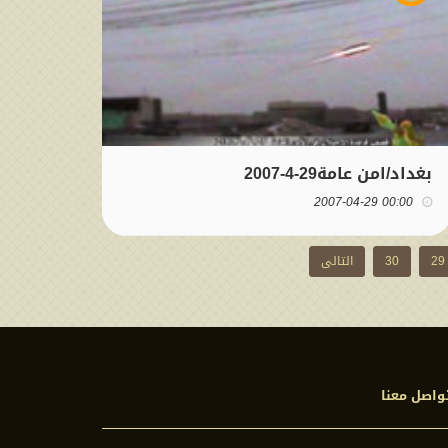
بغداد/امن عامة29-4-2007
00:00 2007-04-29
29
30
التالی
واصل معنا