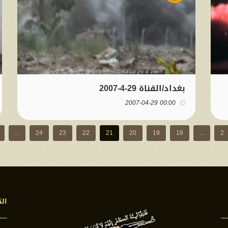
بغداد/القناة 29-4-2007
00:00 2007-04-29
...
24
23
22
21
20
19
18
...
2
الت