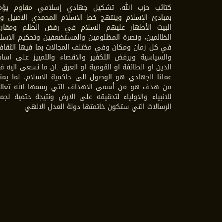
كتائب حزب الله، تشكيل جهادي إسلامي مقاوم يؤم
بمبادئ الإسلام وينتهج خط الاسلام المحمدي الاصيل وآ
البيت الأطهار عليهم السلام في رفض الظلم ومقارع
الظالمين، ونصرة المظلومين والمستضعفين وتحكيم الاسل
في كل زمان ومكان وفي مختلف المجالات بما فيها الثقاف
والسياسية ويرفض التكفير والاقصاء والتمييز على اسا
الدين او الطائفة او القومية او العرق .ان ما نسعى اليه 
عملنا الجهادي هو الوصول الى حاكمية الاسلام، لما يمث
من هدف هو من أسمى الاهداف التي رسمها الله تعال
للانبياء والاولياء لتحقيقه على الارض ونتيجة حتمية لجم
الرسالات التي ستكون خاتمتها دولة العدل الالهي