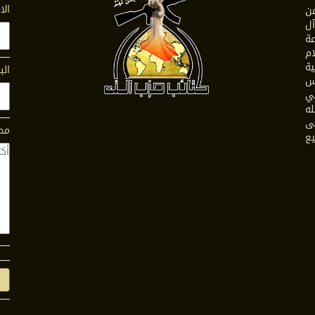
ال
ن
ل
ة
ام
ية
الب
س
في
له
ى
محت
يع