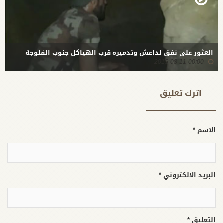
العثور على نفق لداعش وتدميره قرب الهياكل جنوب الفلوجة
00:00 2015-08-11
اترك تعلیق
الاسم *
البريد الالكتروني *
التعليق *