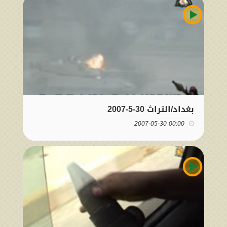
بغداد/التراث 30-5-2007
00:00 2007-05-30