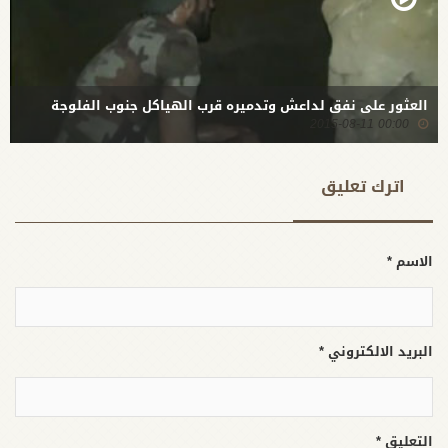
العثور على نفق لداعش وتدميره قرب الهياكل جنوب الفلوجة
00:00 2015-08-11
اترك تعلیق
الاسم *
البريد الالكتروني *
التعليق *