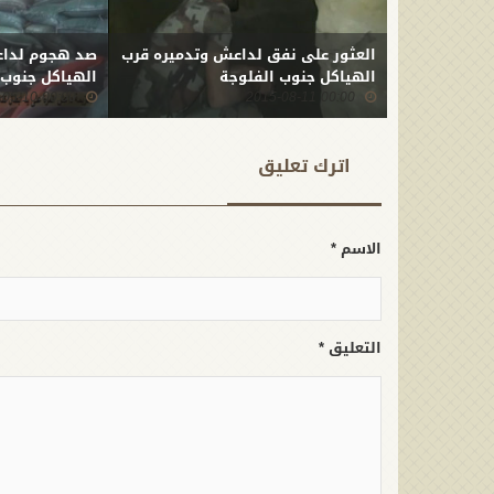
العثور على نفق لداعش وتدميره قرب
صد هجوم لداع
الهياكل جنوب الفلوجة
الهياكل جنوب الفلوج
00:00 2015-05-10
00:00 2015-08-11
اترك تعلیق
الاسم *
التعليق *