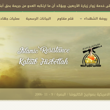
ى خدمة زوار زيارة الأربعين، ويؤكد أن ما ارتكبه العدو من جريمة بحق أب
روضة الشهداء
قلم مقاوم
البيانات الرسمية
عمليات جهادي
ية بصواريخ الكاتيوشا / البصرة / 9 - 11 -2006