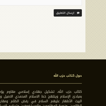
ارسال التعليق
حول كتائب حزب الله
كتائب حزب الله، تشكيل جهادي إسلامي مقاوم يؤم
بمبادئ الإسلام وينتهج خط الاسلام المحمدي الاصيل وآ
البيت الأطهار عليهم السلام في رفض الظلم ومقارع
الظالمين، ونصرة المظلومين والمستضعفين وتحكيم الاسل