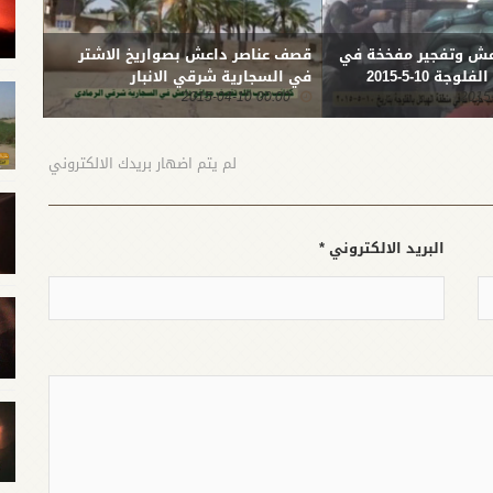
ش وتفجير مفخخة في
قصف عناصر داعش بصواريخ الاشتر
قصف ع
ة 10-5-2015
في السجارية شرقي الانبار
شمال
-04-05
00:00 2015-04-10
لم يتم اضهار بريدك الالكتروني
البريد الالكتروني *