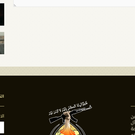
الت
ال
ن
ل
ة
ام