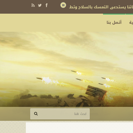
نائنا يستدعي التمسك بالسلاح وتطويره لردع كل من يريد بنا شراً
ة
أتصل بنا