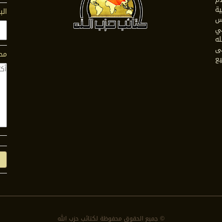
ية
الب
س
في
له
ى
محت
يع
© جمیع الحقوق محفوظة لكتائب حزب الله