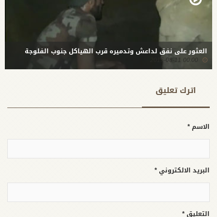
العثور على نفق لداعش وتدميره قرب الهياكل جنوب الفلوجة
00:00 2015-08-11
اترك تعلیق
الاسم *
البريد الالكتروني *
التعليق *