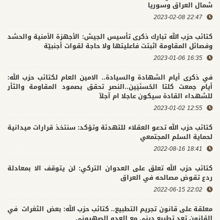
شمال العراق وسوريا
22:47 2023-02-08
كتائب حزب الله تبارك ذكرى تأسيس الجيش: الأجهزة الأمنية والحشد
وفصائل المقاومة اثبتت فاعليتها ولا حاجة لقوات أجنبيّة
16:35 2023-01-06
في ذكرى أيام الشهادة والسيادة.. الامين العام لكتائب حزب الله:
أيام جمعت كلتا الحُسنَيَين..النصر تحقق بصمود المقاومة والثأر
للشهداء القادة سيكون عاجلا ام آجلآ
12:55 2023-01-02
كتائب حزب الله تدعو العقلاء للتهدئة وتؤكد: سنتخذ قرارات ميدانية
لحماية السلم المجتمعي
18:41 2022-08-16
كتائب حزب الله تعلق على العدوان التركي: لن يتوقف الا بمعادلة
ردع تقوض مصالحه في العراق
22:02 2022-06-15
معلقة على قانون تجريم التطبيع.. كتائب حزب الله: بعض الثغرات في
القانون تعد تطبيع ديني مع العدو الصهيوني