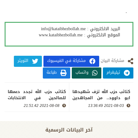
.
البرید الالكتروني :
info@kataibhezbollah.me
الموقع الالكتروني :
www.kataibhezbollah.me
مشارکة البيان
مشاركة في الفيسبوك
التويتر
تيليغرام
واتساب
طباعة
كتائب حزب الله تزف شهيدها
كتائب حزب الله تجدد دعمها
ابو داوود.. من المجاهدين
للصالحين في الانتخابات
الأوائل الذين أذاقوا الاحتلال
وتؤكد: من لهم حق علينا
2021-08-08 21:51:42
2021-08-03 13:36:49
الأمريكي مرّ الهزيمة في
نعتقد بوجوب حفظهم شرعا
العراق
وأخلاقا
آخر البیانات الرسمية