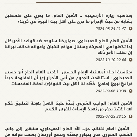
بمناسبة زيارة الأربعينية .. الأمين العام: ما يجري على فلسطين
يشابه من حيث الإجرام ما جرى على أهل بيت النبوة في كربلاء
21:47 2024-08-24
الأمين العام الحاج الحميداوي: صواريخنا ستوجه ضد قواعد الأمريكان
إذا تدّخلوا في المعركة وستنال مواقع للكيان وأعوانه قذائف نيراننا
إن تطلب الأمر ذلك
22:44 2023-10-10
بمناسبة احياء أربعينية الإمام الحسين.. الأمين العام الحاج أبو حسين
الحميداوي: استلهمت الجموع من أبي الأحرار (ع) أن المقاومة مبدأ
قرأنيٌّ نبويٌّ إماميٌّ، خَطّه لنا أهل بيت النبوة(ع)، لحفظ المقدسات
13:38 2023-09-06
الأمين العام: الواجب الشرعيّ يُحتِّمُ علينا العملَ بهِمّة لتطبيق حُكم
الله الأشدّ بحقّ مَن تعمَّدَ الإساءةَ للقرآن الكريم
23:15 2023-07-23
الأمين العام لكتائب حزب الله الحاج الحميداوي: سنبقى إلى جانب
الشعب السوري حتى يتجاوز مِحنَتَه وننصح أوردغان بسحب قواته من