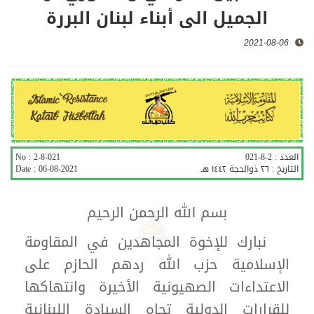
الجميل الى أبناء لبنان البررة
2021-08-06
العدد :
2-8-021
2-8-021
No :
التاريخ :
٢٦ ذوالحجة ١٤٤٢ هـ
06-08-2021
Date :
بسم الله الرحمن الرحيم
نبارك للإخوة المجاهدين في المقاومة
الإسلامية حزب الله ردهم الحازم على
الاعتداءات الصهيونية الأخيرة وانتهاكها
للقرارات الدولية تجاه السيادة اللبنانية