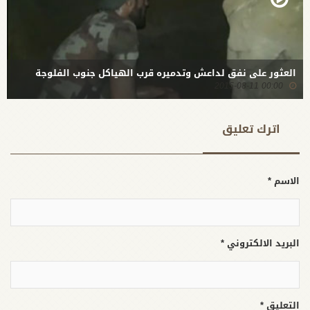
العثور على نفق لداعش وتدميره قرب الهياكل جنوب الفلوجة
00:00 2015-08-11
اترك تعلیق
الاسم *
البريد الالكتروني *
التعليق *