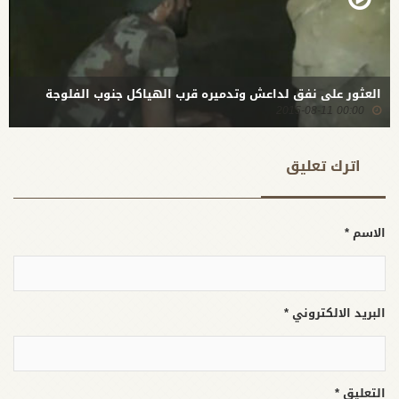
العثور على نفق لداعش وتدميره قرب الهياكل جنوب الفلوجة
00:00 2015-08-11
اترك تعلیق
الاسم *
البريد الالكتروني *
التعليق *