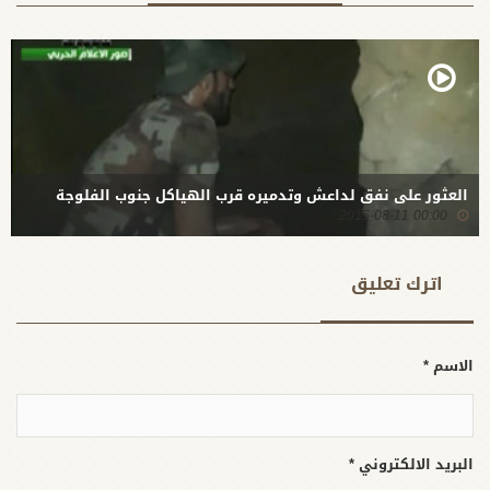
العثور على نفق لداعش وتدميره قرب الهياكل جنوب الفلوجة
00:00 2015-08-11
اترك تعلیق
الاسم *
البريد الالكتروني *