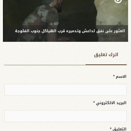
العثور على نفق لداعش وتدميره قرب الهياكل جنوب الفلوجة
00:00 2015-08-11
اترك تعلیق
الاسم *
البريد الالكتروني *
التعليق *