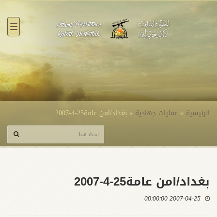
القائ
الرئيسية
»
عمليات جهادية
»
بغداد/امن عامة25-4-2007
بغداد/امن عامة25-4-2007
2007-04-25 00:00:00