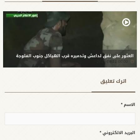
العثور على نفق لداعش وتدميره قرب الهياكل جنوب الفلوجة
00:00 2015-08-11
اترك تعلیق
الاسم *
البريد الالكتروني *