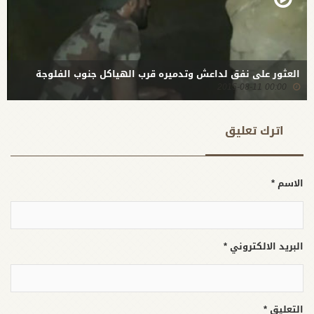
العثور على نفق لداعش وتدميره قرب الهياكل جنوب الفلوجة
00:00 2015-08-11
اترك تعلیق
الاسم *
البريد الالكتروني *
التعليق *