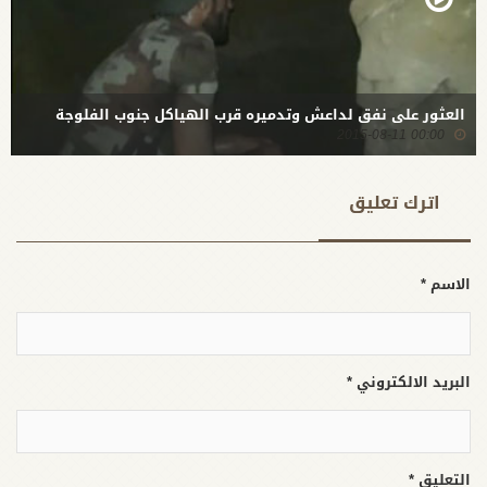
العثور على نفق لداعش وتدميره قرب الهياكل جنوب الفلوجة
00:00 2015-08-11
اترك تعلیق
الاسم *
البريد الالكتروني *
التعليق *