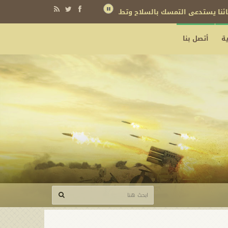
نائنا يستدعي التمسك بالسلاح وتطويره لردع كل من يريد بنا شراً
ة
أتصل بنا