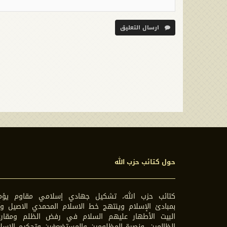
ارسال التعليق
حول كتائب حزب الله
كتائب حزب الله، تشكيل جهادي إسلامي مقاوم يؤم
بمبادئ الإسلام وينتهج خط الاسلام المحمدي الاصيل وآ
البيت الأطهار عليهم السلام في رفض الظلم ومقارع
الظالمين، ونصرة المظلومين والمستضعفين وتحكيم الاسل