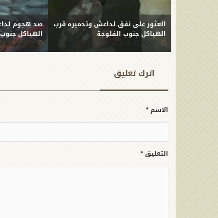
العثور على نفق لداعش وتدميره قرب
صد هجوم لداع
الهياكل جنوب الفلوجة
الهياكل جنوب الفلوج
00:00 2015-05-10
00:00 2015-08-11
اترك تعلیق
الاسم *
التعليق *