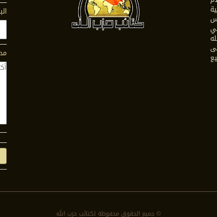
ية
الب
س
في
له
ى
محت
يع
© جمیع الحقوق محفوظة لكتائب حزب الله