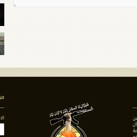
الت
ال
ن
ل
ة
ام