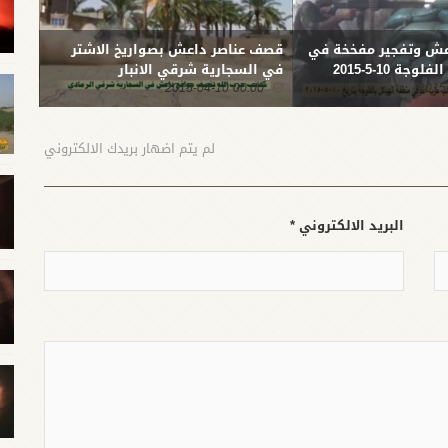
ش وتفجير مفخخة في
قصف عناصر داعش بصواريخ الاشتر
قصف ع
ة 10-5-2015
في السجارية شرقي الانبار
شمال
-04-05
00:00 2015-04-10
لم يتم اضهار بريدك الالكتروني
البريد الالكتروني *