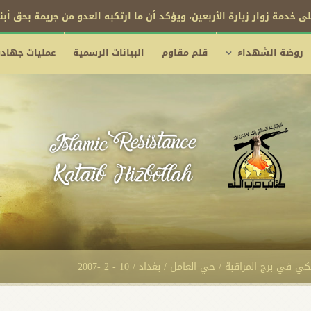
ى خدمة زوار زيارة الأربعين، ويؤكد أن ما ارتكبه العدو من جريمة بحق أب
روضة الشهداء
قلم مقاوم
البيانات الرسمية
عمليات جهادي
 برج المراقبة / حي العامل / بغداد / 10 - 2 -2007