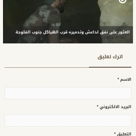
العثور على نفق لداعش وتدميره قرب الهياكل جنوب الفلوجة
00:00 2015-08-11
اترك تعلیق
الاسم *
البريد الالكتروني *
التعليق *