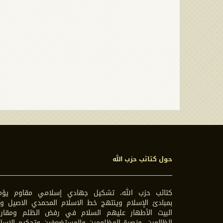
حول كتائب حزب الله
كتائب حزب الله، تشكيل جهادي إسلامي مقاوم يؤم
بمبادئ الإسلام وينتهج خط الاسلام المحمدي الاصيل وآ
البيت الأطهار عليهم السلام في رفض الظلم ومقارع
الظالمين، ونصرة المظلومين والمستضعفين وتحكيم الاسل