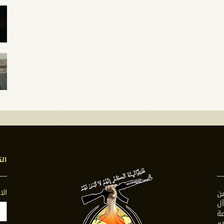
الت
ال
ن
ل
ة
ام