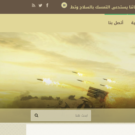
نائنا يستدعي التمسك بالسلاح وتطويره لردع كل من يريد بنا شراً
ة
أتصل بنا