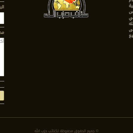
ية
الب
س
في
له
ى
محت
يع
© جمیع الحقوق محفوظة لكتائب حزب الله