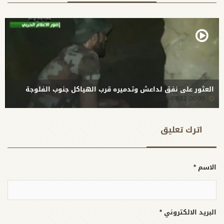
العثور على نفق لداعش وتدميره قرب الهياكل جنوب الفلوجة
00:00 2015-08-11
اترك تعلیق
الاسم *
البريد الالكتروني *